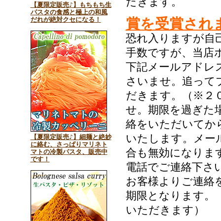
だきます。
【夏限定販売♪】もちもち生
パスタの食感と極上の和風
だれが絶対クセになる！
賞を受賞され
恐れ入りますが自
手数ですが、当店
下記メールアドレ
さいませ。追って
だきます。（※２
せ。期限を過ぎた
絡をいただいてか
いたします。メー
【夏限定販売♪】細麺と絶妙
に絡む、さっぱりマリネト
合も無効になりま
マトの冷製パスタ、販売中
です！
電話でご連絡下さ
お客様よりご連絡
期限となります。
いただきます）