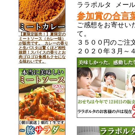
ララポルタ メー
参加賞の合言
ご感想をお寄せい
て。
【夏限定販売！】夏限定の
ミートソース（カレー味）
３５００円のご注
が販売です。 カレーの香り
と生パスタは驚くほど相性
２０２０年３月～
抜群！スパイスの香りとお
肉ゴロゴロ食感もクセにな
る味わいです。