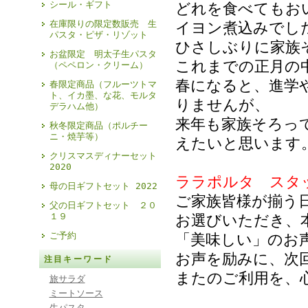
シール・ギフト
どれを食べてもお
在庫限りの限定数販売 生
イヨン煮込みでし
パスタ・ピザ・リゾット
ひさしぶりに家族
お盆限定 明太子生パスタ
これまでの正月の
（ペペロン・クリーム）
春になると、進学
春限定商品（フルーツトマ
ト、イカ墨、な花、モルタ
りませんが、
デラハム他）
来年も家族そろっ
秋冬限定商品（ポルチー
ニ・焼芋等）
えたいと思います
クリスマスディナーセット
2020
ララポルタ スタ
母の日ギフトセット 2022
ご家族皆様が揃う
父の日ギフトセット ２０
１９
お選びいただき、
ご予約
「美味しい」のお
お声を励みに、次
注目キーワード
またのご利用を、
旅サラダ
ミートソース
生パスタ