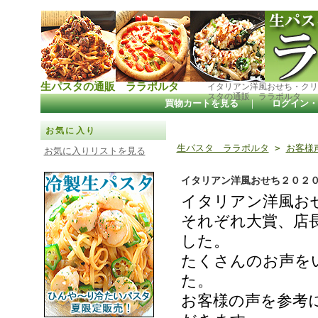
生パスタの通販 ララポルタ
イタリアン洋風おせち・クリ
スタの通販 ララポルタ
買物カートを見る
｜
ログイン・
お気に入り
生パスタ ララポルタ
>
お客様声
お気に入りリストを見る
イタリアン洋風おせち２０２
イタリアン洋風お
それぞれ大賞、店
した。
たくさんのお声を
た。
お客様の声を参考