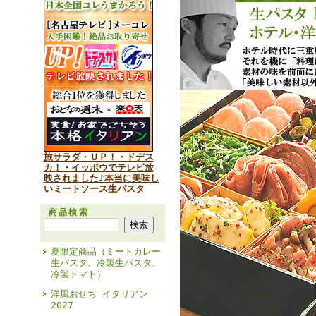
旅サラダ・ＵＰ！・ドデス
カ！・イッポウでテレビ放
映されました♪本当に美味し
いミートソース生パスタ
商品検索
夏限定商品（ミートカレー
生パスタ、冷製生パスタ、
冷製トマト）
洋風おせち イタリアン
2027