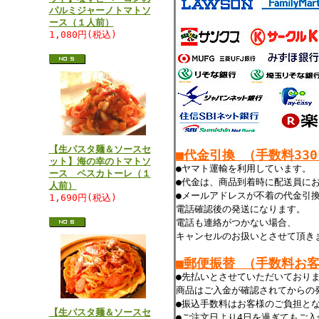
パルミジャーノトマトソ
ース（１人前）
1,080円(税込)
【生パスタ麺＆ソースセ
■代金引換 （手数料33
ット】海の幸のトマトソ
●ヤマト運輸を利用しています。
ース ペスカトーレ（１
●代金は、商品到着時に配送員に
人前）
●メールアドレスが不着の代金引
1,690円(税込)
電話確認後の発送になります。
電話も連絡がつかない場合、
キャンセルのお扱いとさせて頂き
■郵便振替 （手数料お
●先払いとさせていただいており
商品はご入金が確認されてからの
●振込手数料はお客様のご負担と
【生パスタ麺＆ソースセ
●ご注文日より4日を過ぎてもご