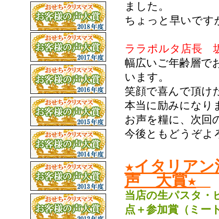
ました。
ちょっと早いです
ララポルタ店長 
幅広いご年齢層で
います。
笑顔で喜んで頂け
本当に励みになり
お声を糧に、次回
今後ともどうぞよ
★イタリアン
声 大賞★
当店の生パスタ・
点＋参加賞（ミー