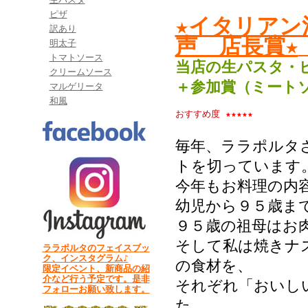
ピザ
★イタリアン
訳あり
声 店長賞★
明太子
トマトソース
当店の生パスタ・
クリームソース
＋参加賞（ミート
マルゲリータ
和風
おすすめ度
★★★★★
毎年、ララポルタ
トを切っています
今年もお料理の内
幼児から９５歳ま
９５歳の祖母はお
そして私は焼きナ
ララポルタのフェイスブッ
ク、インスタグラム♪
の食材を、
限定イベント、新商品の紹
介など行う予定です。是非
それぞれ「おいし
フォローお願い致します。
た。