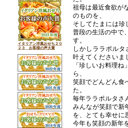
祖母は最近食欲が
のものを、
そしてたまには珍
普段の生活の中で
す。
イタリアン洋風おせち２０
しかしララポルタ
２３ お客様の声大賞
叶えてくださいま
「珍しいお料理ね
ら、
笑顔でどんどん食
た。
毎年ララポルタさ
みんなが笑顔で新
を、とても幸せに
今年も笑顔の新年