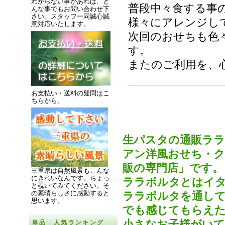
わからない事があれば、ど
普段中々食する事
んな事でもお問い合わせ下
さい。スタッフ一同誠心誠
様々にアレンジし
意対応いたします。
次回のおせちも色
す。
またのご利用を、
お支払い・送料の疑問はこ
ちらから。
生パスタの通販ラ
アン洋風おせち・
販の専門店」です。
三重県は自然風景もこんな
にきれいなんです。
ちょっ
ララポルタとはイタ
と覗いてみてください。
そ
の素晴らしさに感動すると
ララポルタを通して
思います。
でも感じてもらえた
小さなお子様がいて
単品 人気ランキング