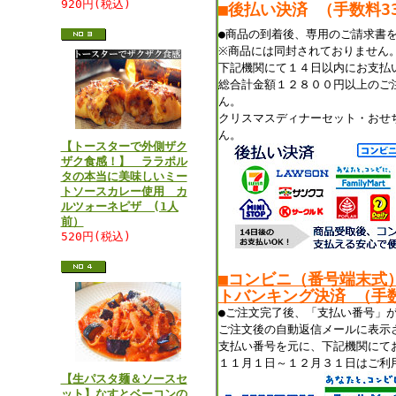
920円(税込)
■後払い決済 （手数料33
●商品の到着後、専用のご請求書
※商品には同封されておりません
下記機関にて１４日以内にお支払
総合計金額１２８００円以上のご
ん。
クリスマスディナーセット・おせ
ん。
【トースターで外側ザク
ザク食感！】 ララポル
タの本当に美味しいミー
トソースカレー使用 カ
ルツォーネピザ (1人
前）
520円(税込)
■コンビニ（番号端末式
トバンキング決済 （手数
●ご注文完了後、「支払い番号」
ご注文後の自動返信メールに表示
支払い番号を元に、下記機関にて
１１月１日～１２月３１日はご利
【生パスタ麺＆ソースセ
ット】なすとベーコンの