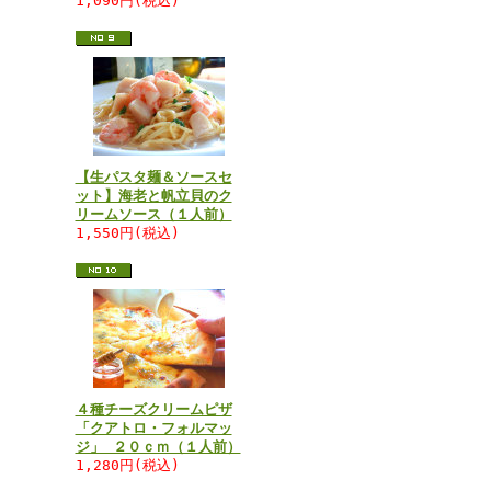
1,090円(税込)
【生パスタ麺＆ソースセ
ット】海老と帆立貝のク
リームソース（１人前）
1,550円(税込)
４種チーズクリームピザ
「クアトロ・フォルマッ
ジ」 ２０ｃｍ（１人前）
1,280円(税込)