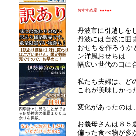
おすすめ度
★★★★★
丹波市に引越しを
丹波には自然に囲
おせちを作ろうか
【訳あり価格♪】味に変わり
はございません。限定数販
ン洋風おせちは
売ですので、お早めに！
幅広い世代の口に
私たち夫婦は、ど
これが美味しかっ
変化があったのは
四季折々に見ることができ
る伊勢神宮の風景１００点
余りを掲載。
お義母さんは８５
偏った食べ物が多