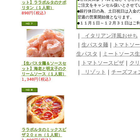
ット】ララポルタのナポ
ご注文をキャンセル扱いとさせて
リタン（１人前）
●銀行休日の為、土日祝日は入金
890円(税込)
翌週の営業開始後となります。
●１１月１日～１２月３１日はご
｜
イタリアン洋風おせち
｜
生パスタ麺
｜
トマトソー
生パスタ
｜
ミートソース生
｜
トマトソースピザ
｜
クリ
【生パスタ麺＆ソースセ
ット】海老と明太子のク
｜
リゾット
｜
チーズフォ
リームソース（１人前）
1,340円(税込)
ララポルタのミックスピ
ザ２０ｃｍ（１人前）