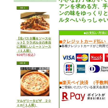
アンを求める方、手
ンの味をゆっくりと
ルタへいらっしゃ
●お支払い方法に
【生パスタ麺＆ソースセ
■クレジットカード払い
ット】ララポルタの本当
●各種クレジットカードがご利用
に美味しいミートソース
（１人前）
920円(税込)
■楽天ペイ決済 （手数
●ご登録いただいている楽天会員I
マルゲリータピザ ２０
ｃｍ(１人前）