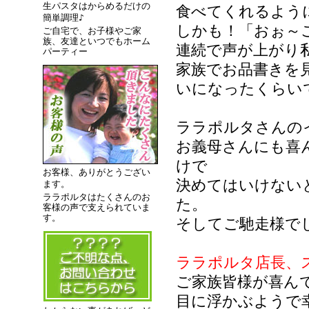
生パスタはからめるだけの
食べてくれるよう
簡単調理♪
しかも！「おぉ～
ご自宅で、お子様やご家
族、友達といつでもホーム
連続で声が上がり
パーティー
家族でお品書きを
いになったくらい
ララポルタさんの
お義母さんにも喜
けで
お客様、ありがとうござい
決めてはいけない
ます。
ララポルタはたくさんのお
た。
客様の声で支えられていま
す。
そしてご馳走様で
ララポルタ店長、
ご家族皆様が喜ん
目に浮かぶようで