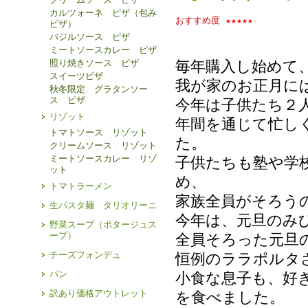
カルツォーネ ピザ（包み
おすすめ度
★★★★★
ピザ）
バジルソース ピザ
ミートソースカレー ピザ
照り焼きソース ピザ
毎年購入し始めて
スイーツピザ
我が家のお正月に
秋冬限定 グラタンソー
ス ピザ
今年は子供たち２
リゾット
年間を通じて忙し
トマトソース リゾット
た。
クリームソース リゾット
ミートソースカレー リゾ
子供たちも塾や学
ット
め、
トマトラーメン
家族全員がそろう
生パスタ麺 タリオリーニ
今年は、元旦のみ
野菜スープ（ポタージュス
ープ）
全員そろった元旦
チーズフォンデュ
恒例のララポルタ
パン
小食な息子も、好
訳あり価格アウトレット
を食べました。