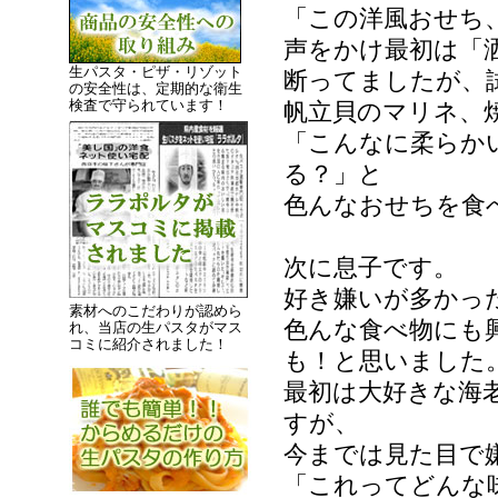
「この洋風おせち
声をかけ最初は「
生パスタ・ピザ・リゾット
断ってましたが、
の安全性は、定期的な衛生
検査で守られています！
帆立貝のマリネ、
「こんなに柔らか
る？」と
色んなおせちを食
次に息子です。
好き嫌いが多かっ
素材へのこだわりが認めら
色んな食べ物にも
れ、当店の生パスタがマス
コミに紹介されました！
も！と思いました
最初は大好きな海
すが、
今までは見た目で
「これってどんな