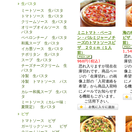
生パスタ
ミートソース 生パスタ
トマトソース 生パスタ
クリームソース 生パスタ
オリーブオイルソース 生
パスタ
ミニトマト・ベーコ
海の
ン・パルミジャーノチ
ピザ
ペペロンチーノ 生パスタ
ーズのトマトソースピ
前）
和風スープ 生パスタ
ザ ２０ｃｍ（１人
イカ墨ソース 生パスタ
1,5
前）
ナポリタン 生パスタ
恐れ
スープ 生パスタ
960円(税込)
庫切
チーズチーズクリーム 生
恐れ入りますが現在在
ジの
パスタ
庫切れです。商品ペー
像上
冷製 生パスタ
ジの「在庫切れ」の画
希望
像上部の「入荷連絡を
にメ
冷製 トマトソース パス
希望」から商品入荷時
る機
タ
にメールでお知らせす
カレー和風スープ 生パス
る機能もございます。
タ
ご活用下さい。
ミートソース（カレー味：
夏限定） 生パスタ
ピザ
トマトソース ピザ
ガーリックソース ピザ
クリームソース ピザ