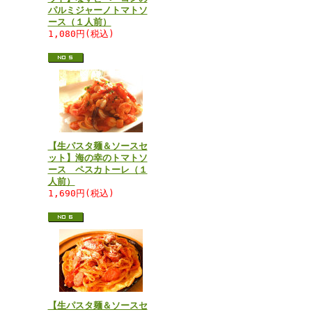
パルミジャーノトマトソ
ース（１人前）
1,080円(税込)
【生パスタ麺＆ソースセ
ット】海の幸のトマトソ
ース ペスカトーレ（１
人前）
1,690円(税込)
【生パスタ麺＆ソースセ