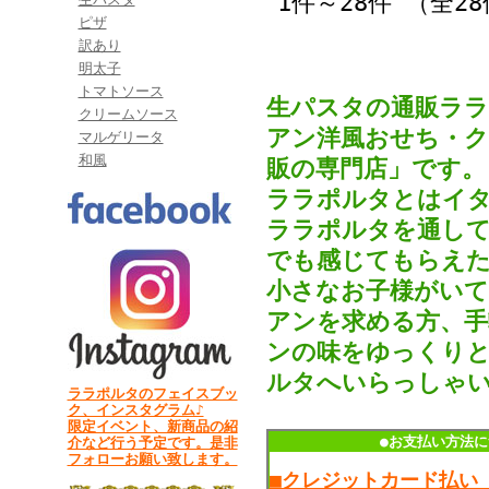
1件～28件 （全2
ピザ
訳あり
明太子
トマトソース
生パスタの通販ラ
クリームソース
アン洋風おせち・
マルゲリータ
和風
販の専門店」です。
ララポルタとはイタ
ララポルタを通して
でも感じてもらえた
小さなお子様がいて
アンを求める方、手
ンの味をゆっくりと
ルタへいらっしゃ
ララポルタのフェイスブッ
ク、インスタグラム♪
限定イベント、新商品の紹
●お支払い方法に
介など行う予定です。是非
フォローお願い致します。
■クレジットカード払い