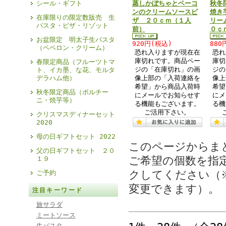
蒸しかぼちゃとベーコ
秋冬
シール・ギフト
ンのクリームソースピ
焼き
在庫限りの限定数販売 生
ザ ２０ｃｍ（１人
リー
パスタ・ピザ・リゾット
前）
０ｃ
お盆限定 明太子生パスタ
920円(税込)
880
（ペペロン・クリーム）
恐れ入りますが現在在
恐れ
庫切れです。商品ペー
庫切
春限定商品（フルーツトマ
ジの「在庫切れ」の画
ジの
ト、イカ墨、な花、モルタ
像上部の「入荷連絡を
像上
デラハム他）
希望」から商品入荷時
希望
秋冬限定商品（ポルチー
にメールでお知らせす
にメ
ニ・焼芋等）
る機能もございます。
る機
ご活用下さい。
クリスマスディナーセット
2020
母の日ギフトセット 2022
このページからま
父の日ギフトセット ２０
ご希望の個数を指
１９
クしてください（
ご予約
変更できます）。
注目キーワード
旅サラダ
ミートソース
生パスタ