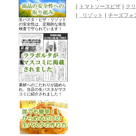
｜
トマトソースピザ
｜
クリ
｜
リゾット
｜
チーズフォ
生パスタ・ピザ・リゾット
の安全性は、定期的な衛生
検査で守られています！
素材へのこだわりが認めら
れ、当店の生パスタがマス
コミに紹介されました！