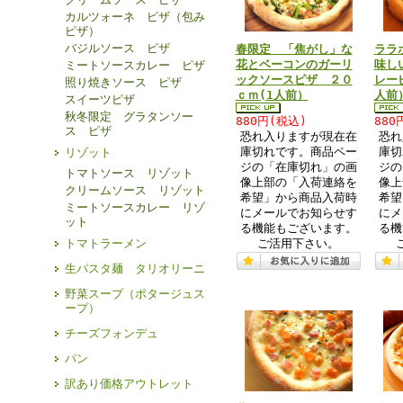
カルツォーネ ピザ（包み
ピザ）
バジルソース ピザ
春限定 「焦がし」な
ララ
花とベーコンのガーリ
味し
ミートソースカレー ピザ
ックソースピザ ２０
レー
照り焼きソース ピザ
ｃｍ(1人前）
人前
スイーツピザ
秋冬限定 グラタンソー
880円(税込)
880
ス ピザ
恐れ入りますが現在在
恐れ
庫切れです。商品ペー
庫切
リゾット
ジの「在庫切れ」の画
ジの
トマトソース リゾット
像上部の「入荷連絡を
像上
クリームソース リゾット
希望」から商品入荷時
希望
ミートソースカレー リゾ
にメールでお知らせす
にメ
ット
る機能もございます。
る機
ご活用下さい。
トマトラーメン
生パスタ麺 タリオリーニ
野菜スープ（ポタージュス
ープ）
チーズフォンデュ
パン
訳あり価格アウトレット