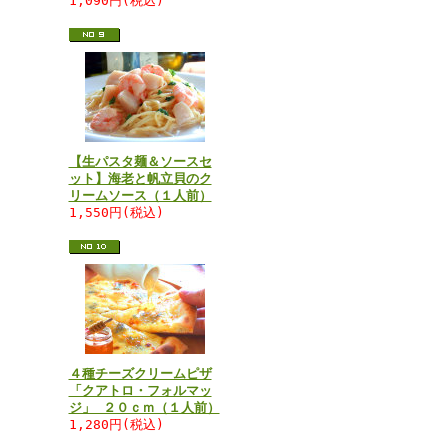
1,090円(税込)
【生パスタ麺＆ソースセ
ット】海老と帆立貝のク
リームソース（１人前）
1,550円(税込)
４種チーズクリームピザ
「クアトロ・フォルマッ
ジ」 ２０ｃｍ（１人前）
1,280円(税込)