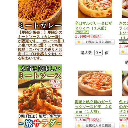
辛口マルゲリータピザ
きの
２０ｃｍ（１人前）
ラミ
【夏限定販売！】夏限定の
トソ
1,090円(税込)
ミートソース（カレー味）
（１
が販売です。 カレーの香り
と生パスタは驚くほど相性
1,0
抜群！スパイスの香りとお
購入数
個
肉ゴロゴロ食感もクセにな
る味わいです。
海老と帆立貝のガーリ
色々
ックソースピザ ２０
のガ
ｃｍ（１人前）
ザ２
1,590円(税込)
980