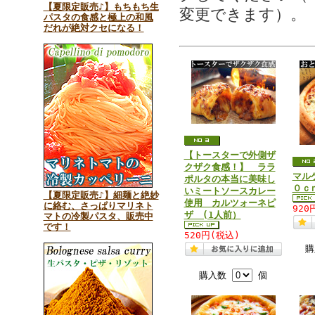
【夏限定販売♪】もちもち生
変更できます）。
パスタの食感と極上の和風
だれが絶対クセになる！
【トースターで外側ザ
クザク食感！】 ララ
マル
ポルタの本当に美味し
０ｃ
いミートソースカレー
【夏限定販売♪】細麺と絶妙
使用 カルツォーネピ
に絡む、さっぱりマリネト
920
ザ (1人前）
マトの冷製パスタ、販売中
です！
520円(税込)
購入数
個