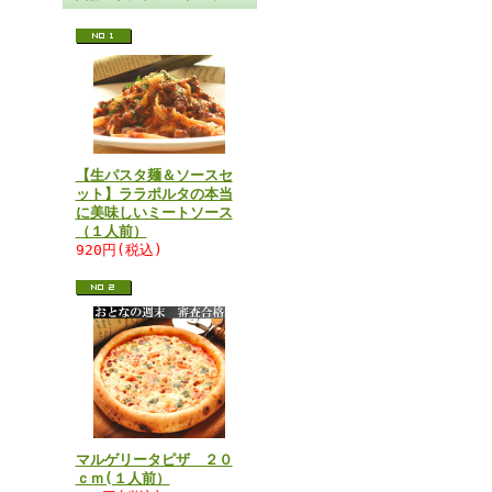
【生パスタ麺＆ソースセ
ット】ララポルタの本当
に美味しいミートソース
（１人前）
920円(税込)
マルゲリータピザ ２０
ｃｍ(１人前）