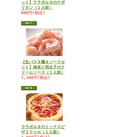
ット】ララポルタのナポ
リタン（１人前）
890円(税込)
【生パスタ麺＆ソースセ
ット】海老と明太子のク
リームソース（１人前）
1,340円(税込)
ララポルタのミックスピ
ザ２０ｃｍ（１人前）