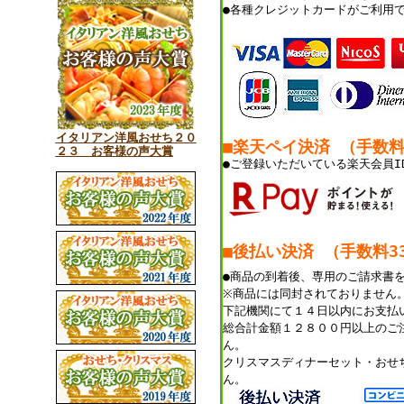
●各種クレジットカードがご利用
イタリアン洋風おせち２０
■楽天ペイ決済 （手数
２３ お客様の声大賞
●ご登録いただいている楽天会員I
■後払い決済 （手数料33
●商品の到着後、専用のご請求書
※商品には同封されておりません
下記機関にて１４日以内にお支払
総合計金額１２８００円以上のご
ん。
クリスマスディナーセット・おせ
ん。