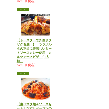
920円(税込)
【トースターで外側ザク
ザク食感！】 ララポル
タの本当に美味しいミー
トソースカレー使用 カ
ルツォーネピザ (1人
前）
520円(税込)
【生パスタ麺＆ソースセ
ット】なすとベーコンの