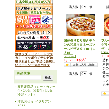
購入数
個
国産炙り照り焼きチキ
フル
ンの和風マヨネーズソ
ゲリ
ースピザ２０ｃｍ（１
ザ 
人前）
旅サラダ・ＵＰ！・ドデス
1,1
カ！・イッポウでテレビ放
1,320円(税込)
恐れ
映されました♪本当に美味し
庫切
いミートソース生パスタ
ジの
像上
商品検索
購入数
個
希望
にメ
る機
夏限定商品（ミートカレー
生パスタ、冷製生パスタ、
冷製トマト）
洋風おせち イタリアン
2027