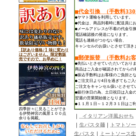
■代金引換 （手数料33
●ヤマト運輸を利用しています。
●代金は、商品到着時に配送員に
●メールアドレスが不着の代金引
電話確認後の発送になります。
電話も連絡がつかない場合、
キャンセルのお扱いとさせて頂き
【訳あり価格♪】味に変わり
はございません。限定数販
■郵便振替 （手数料お
売ですので、お早めに！
●先払いとさせていただいており
商品はご入金が確認されてからの
●振込手数料はお客様のご負担と
●ご注文日より4日を過ぎてもご
ご注文をキャンセル扱いとさせて
●銀行休日の為、土日祝日は入金
翌週の営業開始後となります。
●１１月１日～１２月３１日はご
四季折々に見ることができ
る伊勢神宮の風景１００点
｜
イタリアン洋風おせち
余りを掲載。
｜
生パスタ麺
｜
トマトソー
生パスタ
｜
ミートソース生