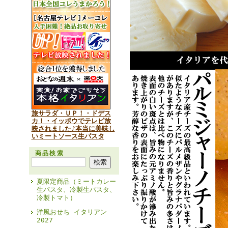
旅サラダ・ＵＰ！・ドデス
カ！・イッポウでテレビ放
映されました♪本当に美味し
いミートソース生パスタ
商品検索
夏限定商品（ミートカレー
生パスタ、冷製生パスタ、
冷製トマト）
洋風おせち イタリアン
2027