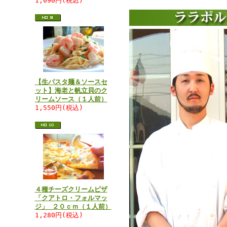
1,090円(税込)
【生パスタ麺＆ソースセ
ット】海老と帆立貝のク
リームソース（１人前）
1,550円(税込)
４種チーズクリームピザ
「クアトロ・フォルマッ
ジ」 ２０ｃｍ（１人前）
1,280円(税込)