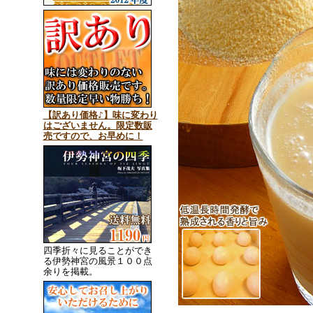
【訳あり価格♪】味に変わり
はございません。限定数販
売ですので、お早めに！
四季折々に見ることができ
る伊勢神宮の風景１００点
余りを掲載。