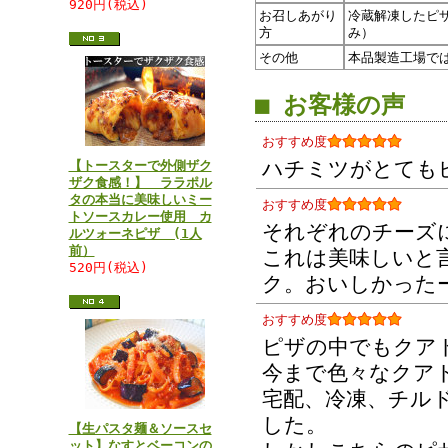
920円(税込)
お召しあがり
冷蔵解凍したピ
方
み）
その他
本品製造工場で
■ お客様の声
おすすめ度
ハチミツがとても
【トースターで外側ザク
ザク食感！】 ララポル
タの本当に美味しいミー
おすすめ度
トソースカレー使用 カ
それぞれのチーズ
ルツォーネピザ (1人
前）
これは美味しいと
520円(税込)
ク。おいしかった
おすすめ度
ピザの中でもクア
今まで色々なクア
宅配、冷凍、チル
した。
【生パスタ麺＆ソースセ
ット】なすとベーコンの