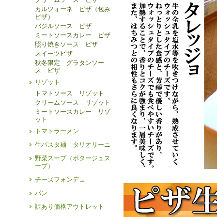
カルツォーネ ピザ（包み
ピザ）
バジルソース ピザ
ミートソースカレー ピザ
照り焼きソース ピザ
スイーツピザ
秋冬限定 グラタンソー
ス ピザ
リゾット
トマトソース リゾット
クリームソース リゾット
ミートソースカレー リゾ
ット
トマトラーメン
生パスタ麺 タリオリーニ
野菜スープ（ポタージュス
ープ）
チーズフォンデュ
パン
訳あり価格アウトレット