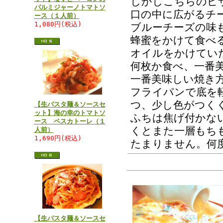
しかしこちらのピ
パルミジャーノトマトソ
口の中に広がるチ
ース（１人前）
1,080円(税込)
ブルーチーズの味
蜂蜜をかけて食べ
オイルをかけてい
何枚か食べ、一番
一番美味しい焼き
フライパンで底を
つ、少し色がつく
【生パスタ麺＆ソースセ
ット】海の幸のトマトソ
ふちは焦げ付かな
ース ペスカトーレ（１
くとまた一層もち
人前）
1,690円(税込)
たまりません。何
【生パスタ麺＆ソースセ