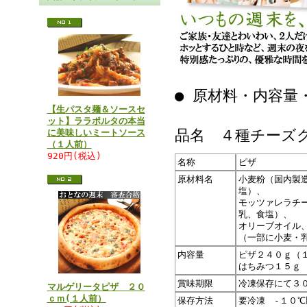
● 原材料・内容量
【生パスタ麺＆ソースセ
ット】ララポルタの本当
品名 ４種チーズ
に美味しいミートソース
（１人前）
920円(税込)
名称
ピザ
原材料名
小麦粉（国内製
塩）、
モッツァレラチ
乳、食塩）、
オリーブオイル
（一部に小麦・
内容量
ピザ２４０ｇ（
はちみつ１５ｇ
賞味期限
冷凍保存にて３
マルゲリータピザ ２０
ｃｍ(１人前）
保存方法
要冷凍 -１０℃