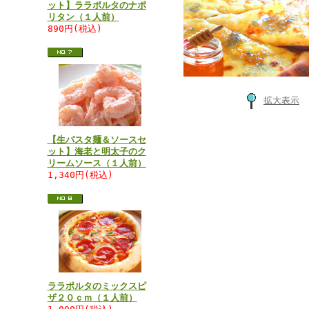
ット】ララポルタのナポ
リタン（１人前）
890円(税込)
拡大表示
【生パスタ麺＆ソースセ
ット】海老と明太子のク
リームソース（１人前）
1,340円(税込)
ララポルタのミックスピ
ザ２０ｃｍ（１人前）