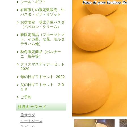
シール・ギフト
在庫限りの限定数販売 生
パスタ・ピザ・リゾット
お盆限定 明太子生パスタ
（ペペロン・クリーム）
春限定商品（フルーツトマ
ト、イカ墨、な花、モルタ
デラハム他）
秋冬限定商品（ポルチー
ニ・焼芋等）
クリスマスディナーセット
2020
母の日ギフトセット 2022
父の日ギフトセット ２０
１９
ご予約
注目キーワード
旅サラダ
ミートソース
生パスタ