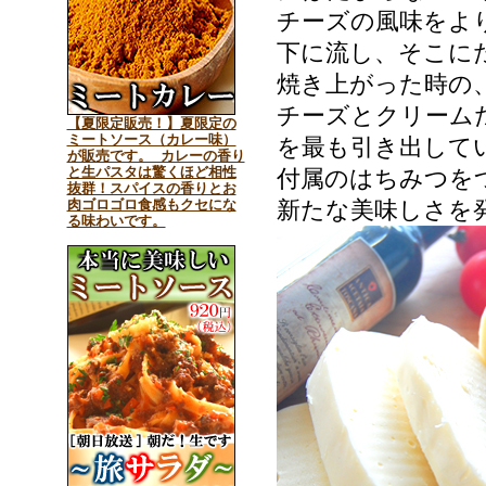
チーズの風味をよ
下に流し、そこに
焼き上がった時の
チーズとクリーム
【夏限定販売！】夏限定の
ミートソース（カレー味）
を最も引き出して
が販売です。 カレーの香り
と生パスタは驚くほど相性
付属のはちみつを
抜群！スパイスの香りとお
肉ゴロゴロ食感もクセにな
新たな美味しさを
る味わいです。