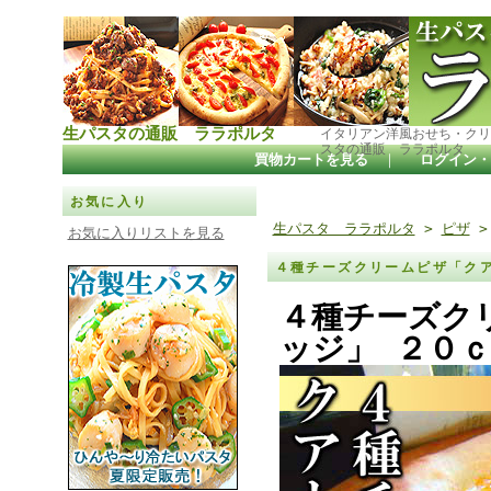
生パスタの通販 ララポルタ
イタリアン洋風おせち・クリ
スタの通販 ララポルタ
買物カートを見る
｜
ログイン・
お気に入り
生パスタ ララポルタ
>
ピザ
お気に入りリストを見る
４種チーズクリームピザ「ク
４種チーズク
ッジ」 ２０