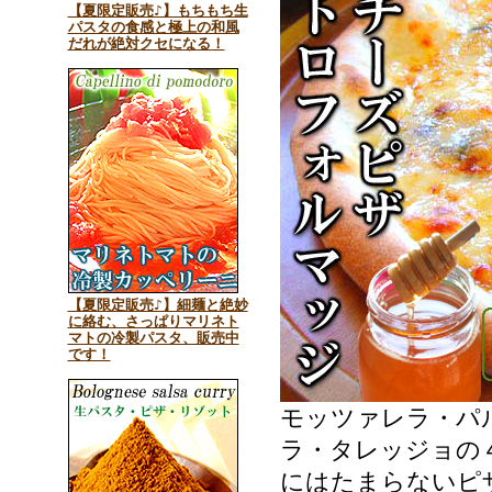
【夏限定販売♪】もちもち生
パスタの食感と極上の和風
だれが絶対クセになる！
【夏限定販売♪】細麺と絶妙
に絡む、さっぱりマリネト
マトの冷製パスタ、販売中
です！
モッツァレラ・パ
ラ・タレッジョの
にはたまらないピ