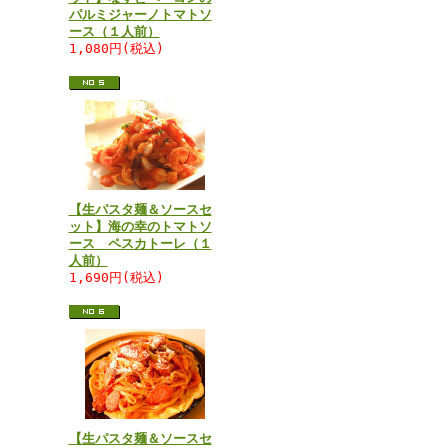
パルミジャーノトマトソ
ース（１人前）
1,080円(税込)
【生パスタ麺＆ソースセ
ット】海の幸のトマトソ
ース ペスカトーレ（１
人前）
1,690円(税込)
【生パスタ麺＆ソースセ