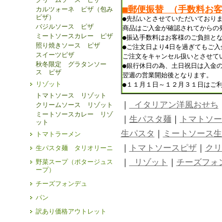
■郵便振替 （手数料お
カルツォーネ ピザ（包み
ピザ）
●先払いとさせていただいており
バジルソース ピザ
商品はご入金が確認されてからの
ミートソースカレー ピザ
●振込手数料はお客様のご負担と
照り焼きソース ピザ
●ご注文日より4日を過ぎてもご
スイーツピザ
ご注文をキャンセル扱いとさせて
秋冬限定 グラタンソー
●銀行休日の為、土日祝日は入金
ス ピザ
翌週の営業開始後となります。
リゾット
●１１月１日～１２月３１日はご
トマトソース リゾット
｜
イタリアン洋風おせち
クリームソース リゾット
ミートソースカレー リゾ
｜
生パスタ麺
｜
トマトソー
ット
生パスタ
｜
ミートソース生
トマトラーメン
｜
トマトソースピザ
｜
クリ
生パスタ麺 タリオリーニ
｜
リゾット
｜
チーズフォ
野菜スープ（ポタージュス
ープ）
チーズフォンデュ
パン
訳あり価格アウトレット