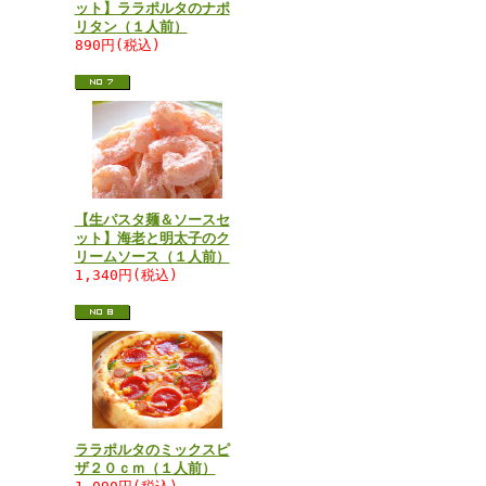
ット】ララポルタのナポ
リタン（１人前）
890円(税込)
【生パスタ麺＆ソースセ
ット】海老と明太子のク
リームソース（１人前）
1,340円(税込)
ララポルタのミックスピ
ザ２０ｃｍ（１人前）