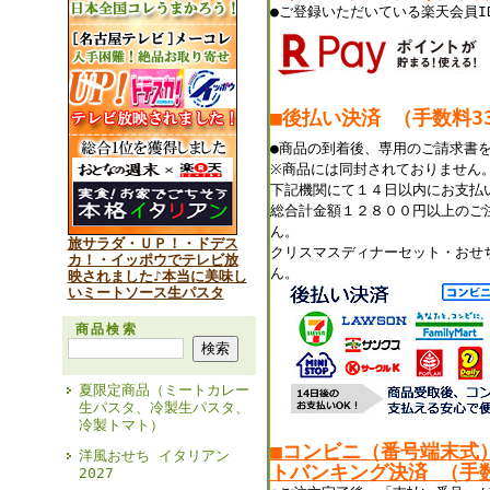
●ご登録いただいている楽天会員I
■後払い決済 （手数料33
●商品の到着後、専用のご請求書
※商品には同封されておりません
下記機関にて１４日以内にお支払
総合計金額１２８００円以上のご
ん。
旅サラダ・ＵＰ！・ドデス
クリスマスディナーセット・おせ
カ！・イッポウでテレビ放
ん。
映されました♪本当に美味し
いミートソース生パスタ
商品検索
夏限定商品（ミートカレー
生パスタ、冷製生パスタ、
冷製トマト）
■コンビニ（番号端末式
洋風おせち イタリアン
トバンキング決済 （手数
2027