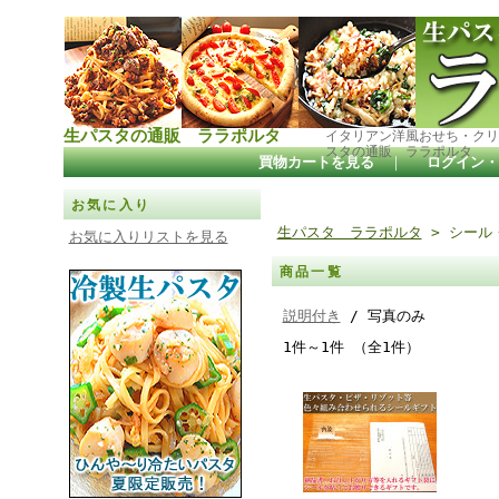
生パスタの通販 ララポルタ
イタリアン洋風おせち・クリ
スタの通販 ララポルタ
買物カートを見る
｜
ログイン・
お気に入り
生パスタ ララポルタ
> シール
お気に入りリストを見る
商品一覧
説明付き
/ 写真のみ
1件～1件 （全1件）