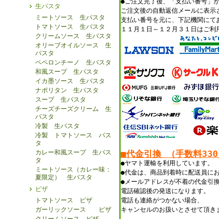
●ご注文完了後、「支払い番号」
生パスタ
ご注文後の自動返信メールに表示
ミートソース 生パスタ
支払い番号を元に、下記機関にて
トマトソース 生パスタ
１１月１日～１２月３１日はご利
クリームソース 生パスタ
オリーブオイルソース 生
パスタ
ペペロンチーノ 生パスタ
和風スープ 生パスタ
イカ墨ソース 生パスタ
ナポリタン 生パスタ
スープ 生パスタ
チーズチーズクリーム 生
パスタ
冷製 生パスタ
冷製 トマトソース パス
タ
カレー和風スープ 生パス
■代金引換 （手数料33
タ
●ヤマト運輸を利用しています。
ミートソース（カレー味：
●代金は、商品到着時に配送員に
夏限定） 生パスタ
●メールアドレスが不着の代金引
ピザ
電話確認後の発送になります。
トマトソース ピザ
電話も連絡がつかない場合、
ガーリックソース ピザ
キャンセルのお扱いとさせて頂き
クリームソース ピザ