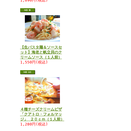
1,090円(税込)
【生パスタ麺＆ソースセ
ット】海老と帆立貝のク
リームソース（１人前）
1,550円(税込)
４種チーズクリームピザ
「クアトロ・フォルマッ
ジ」 ２０ｃｍ（１人前）
1,280円(税込)