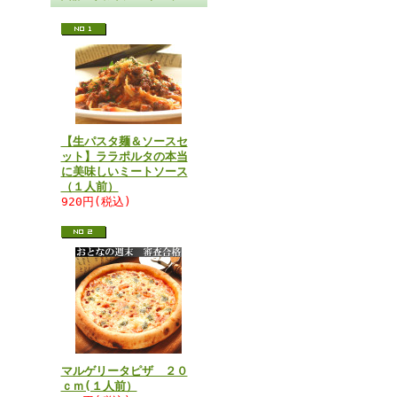
【生パスタ麺＆ソースセ
ット】ララポルタの本当
に美味しいミートソース
（１人前）
920円(税込)
マルゲリータピザ ２０
ｃｍ(１人前）