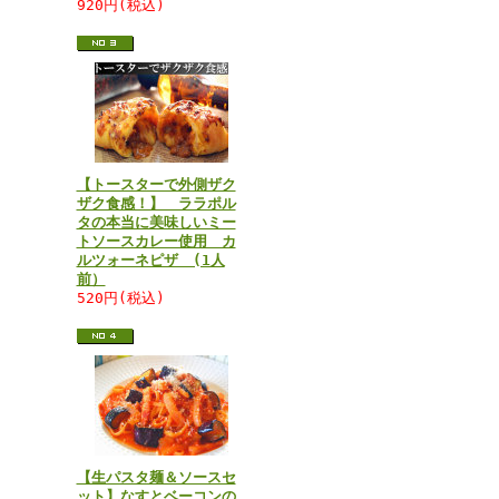
920円(税込)
【トースターで外側ザク
ザク食感！】 ララポル
タの本当に美味しいミー
トソースカレー使用 カ
ルツォーネピザ (1人
前）
520円(税込)
【生パスタ麺＆ソースセ
ット】なすとベーコンの