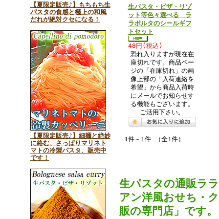
【夏限定販売♪】もちもち生
生パスタ・ピザ・リゾ
パスタの食感と極上の和風
ット等色々選べる ラ
だれが絶対クセになる！
ラポルタのシールギフ
トセット
48円(税込)
恐れ入りますが現在在
庫切れです。商品ペー
ジの「在庫切れ」の画
像上部の「入荷連絡を
希望」から商品入荷時
にメールでお知らせす
る機能もございます。
ご活用下さい。
【夏限定販売♪】細麺と絶妙
1件～1件 （全1件）
に絡む、さっぱりマリネト
マトの冷製パスタ、販売中
です！
生パスタの通販ラ
アン洋風おせち・
販の専門店」です。