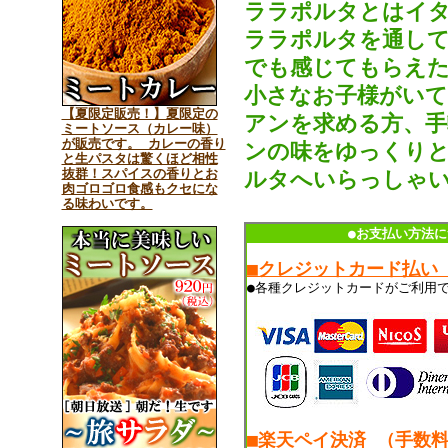
ララポルタとはイタ
ララポルタを通して
でも感じてもらえた
小さなお子様がいて
【夏限定販売！】夏限定の
アンを求める方、手
ミートソース（カレー味）
が販売です。 カレーの香り
ンの味をゆっくりと
と生パスタは驚くほど相性
抜群！スパイスの香りとお
ルタへいらっしゃ
肉ゴロゴロ食感もクセにな
る味わいです。
●お支払い方法に
■クレジットカード払い
●各種クレジットカードがご利用
■楽天ペイ決済 （手数