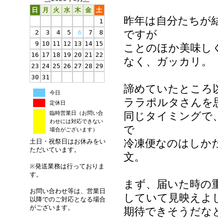
日
月
火
水
木
金
土
昨年は自分たちが
1
ですが
2
3
4
5
6
7
8
9
10
11
12
13
14
15
ことのほか美味し
16
17
18
19
20
21
22
なく、ガッカリ。
23
24
25
26
27
28
29
30
31
諦めていたところ
今日
ララポルタさんを
定休日
臨時営業日（お問い合
同じタイミングで
わせには対応できない
で
場合がございます）
冷凍便なのはしか
土日・祝祭日はお休みをい
ただいています。
文。
※発送業務は行っておりま
す。
まず、届いた時の
お問い合わせ等は、営業日
していて見映えよ
以降でのご対応となる場合
がございます。
期待できそうだな