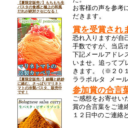
【夏限定販売♪】もちもち生
お客様の声を参考
パスタの食感と極上の和風
だれが絶対クセになる！
だきます。
賞を受賞され
恐れ入りますが自
手数ですが、当店
下記メールアドレ
いませ。追ってプ
きます。（※２０
ララポルタ メー
【夏限定販売♪】細麺と絶妙
に絡む、さっぱりマリネト
参加賞の合言
マトの冷製パスタ、販売中
です！
ご感想をお寄せい
賞の合言葉をご連
１２日中のご連絡