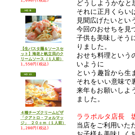
1,090円(税込)
どうしようかなと
それに正月くらい
見聞広げたいとい
今回のおせちを見
子供も美味しそう
りました。
【生パスタ麺＆ソースセ
ット】海老と帆立貝のク
おせち料理という
リームソース（１人前）
いように
1,550円(税込)
という趣旨から生
それをいい意味で
来年もお願いしよ
ました。
４種チーズクリームピザ
ララポルタ店長 
「クアトロ・フォルマッ
ジ」 ２０ｃｍ（１人前）
当店をご利用いた
1,280円(税込)
お子様も美味しく