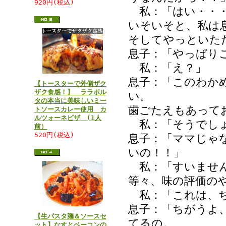
920円(税込)
私：「はい・・
いそいそと、私は
そしてやっといた
息子：「やっぱり
私：「え？」
息子：「このわか
【トースターで外側ザク
ザク食感！】 ララポル
い。
タの本当に美味しいミー
歯ごたえもあって
トソースカレー使用 カ
ルツォーネピザ (1人
私：「そうでしょ
前）
520円(税込)
息子：「ママじゃ
いの！！」
私：「すいません
等々、味の評価の
私：「これは、ち
息子：「ちがうよ
【生パスタ麺＆ソースセ
てるの。
ット】なすとベーコンの