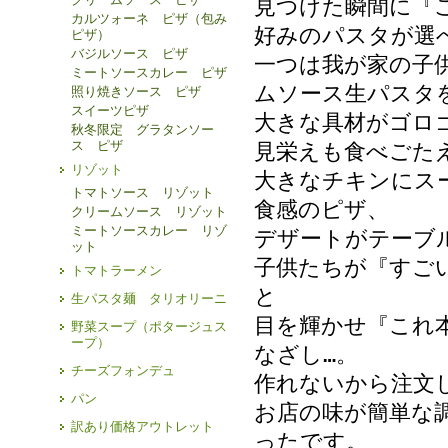
見つけた瞬間に『
カルツォーネ ピザ（包み
好みのパスタが選
ピザ）
バジルソース ピザ
一つは我が家の子
ミートソースカレー ピザ
ムソース生パスタ
照り焼きソース ピザ
スイーツピザ
大きな具材がゴロ
秋冬限定 グラタンソー
ス ピザ
見栄えも食べごた
リゾット
大きなチキンにス
トマトソース リゾット
食感のピザ、
クリームソース リゾット
ミートソースカレー リゾ
デザートがテーブ
ット
子供たちが『すご
トマトラーメン
と
生パスタ麺 タリオリーニ
目を輝かせ『これ
野菜スープ（ポタージュス
ープ）
なざし…。
チーズフォンデュ
作れないから注文し
パン
お店の味が簡単な
訳あり価格アウトレット
ったです。