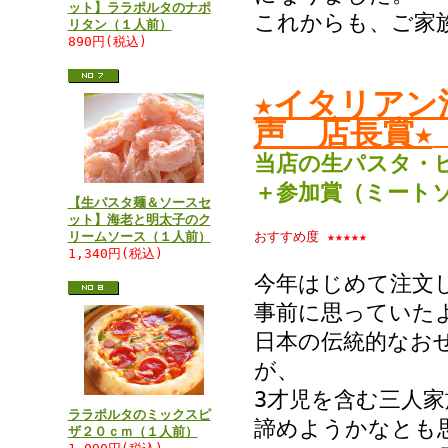
ット】ララポルタのナポ
これからも、ご家
リタン（１人前）
890円(税込)
★イタリアン
声 店長賞★
当店の生パスタ・
＋参加賞（ミート
【生パスタ麺＆ソースセ
ット】海老と明太子のク
リームソース（１人前）
おすすめ度
★★★★★
1,340円(税込)
今年はじめて注文
事前に思っていた
日本の伝統的なお
が、
3才児を含む三人
ララポルタのミックスピ
諦めようかなとも
ザ２０ｃｍ（１人前）