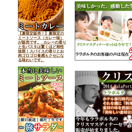
【夏限定販売！】夏限定の
ミートソース（カレー味）
が販売です。 カレーの香り
と生パスタは驚くほど相性
抜群！スパイスの香りとお
肉ゴロゴロ食感もクセにな
る味わいです。