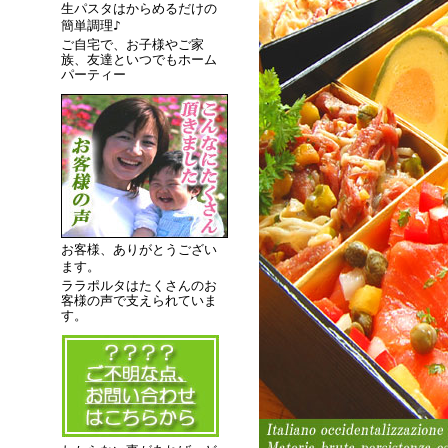
生パスタはからめるだけの
簡単調理♪
ご自宅で、お子様やご家
族、友達といつでもホーム
パーティー
お客様、ありがとうござい
ます。
ララポルタはたくさんのお
客様の声で支えられていま
す。