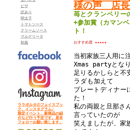
様の声 店長
ピザ
訳あり
苺とクランベリー
明太子
+参加賞（カマン
トマトソース
ト！
クリームソース
マルゲリータ
おすすめ度
★★★★★
和風
当初家族三人用に
Xmas partyとな
足りるかしらと不
ラダも加えて
プレートディナー
た！
ララポルタのフェイスブッ
私の両親と旦那さ
ク、インスタグラム♪
限定イベント、新商品の紹
言っていたのが
介など行う予定です。是非
笑えましたが、家
フォローお願い致します。