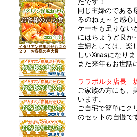
たです！
同じ主婦のである
るのねぇ～と感心
ケーキも足りない
にはちょうど良か
主婦としては、楽
イタリアン洋風おせち２０
２３ お客様の声大賞
しいXmasになり
また来年もお世話に
ララポルタ店長 
ご家族の方にも、
います。
ご自宅で簡単にク
のセットの自慢で