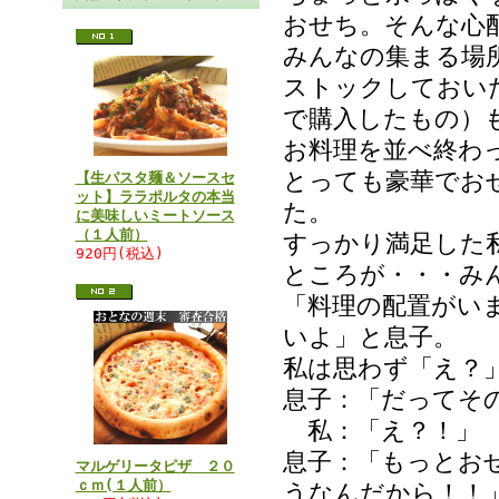
おせち。そんな心
みんなの集まる場
ストックしておい
で購入したもの）
お料理を並べ終わ
とっても豪華でお
【生パスタ麺＆ソースセ
ット】ララポルタの本当
た。
に美味しいミートソース
（１人前）
すっかり満足した
920円(税込)
ところが・・・み
「料理の配置がい
いよ」と息子。
私は思わず「え？
息子：「だってそ
私：「え？！」
息子：「もっとお
マルゲリータピザ ２０
ｃｍ(１人前）
うなんだから！！