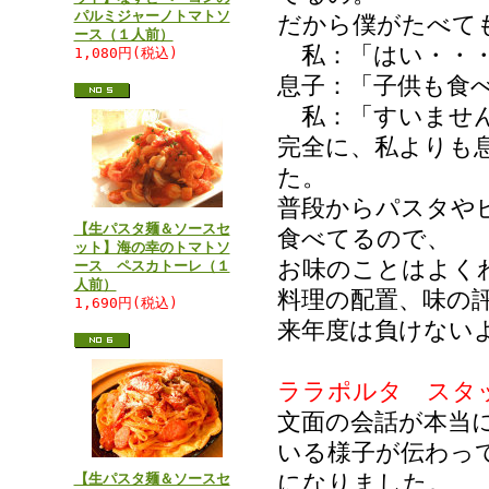
パルミジャーノトマトソ
だから僕がたべて
ース（１人前）
私：「はい・・
1,080円(税込)
息子：「子供も食
私：「すいません
完全に、私よりも
た。
普段からパスタや
【生パスタ麺＆ソースセ
食べてるので、
ット】海の幸のトマトソ
お味のことはよく
ース ペスカトーレ（１
人前）
料理の配置、味の
1,690円(税込)
来年度は負けない
ララポルタ スタ
文面の会話が本当
いる様子が伝わっ
になりました。
【生パスタ麺＆ソースセ