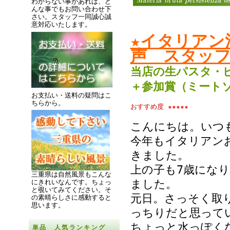
わからない事があれば、ど
んな事でもお問い合わせ下
さい。スタッフ一同誠心誠
意対応いたします。
★イタリアン
声 スタッフ
当店の生パスタ・
＋参加賞（ミート
お支払い・送料の疑問はこ
ちらから。
おすすめ度
★★★★★
こんにちは。いつ
今年もイタリアン
きました。
上の子も7歳にな
三重県は自然風景もこんな
ました。
にきれいなんです。
ちょっ
と覗いてみてください。
そ
元日。さっそく取
の素晴らしさに感動すると
思います。
っちりだと思って
ちょっと水っぽく
単品 人気ランキング