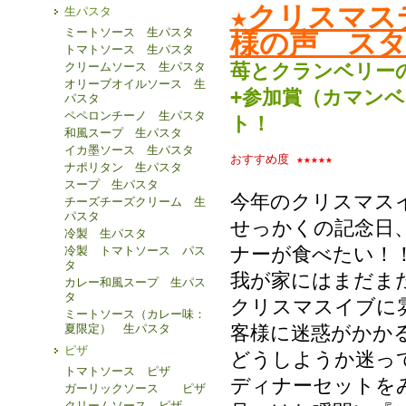
★クリスマス
生パスタ
ミートソース 生パスタ
様の声 スタ
トマトソース 生パスタ
苺とクランベリー
クリームソース 生パスタ
オリーブオイルソース 生
+参加賞（カマン
パスタ
ペペロンチーノ 生パスタ
ト！
和風スープ 生パスタ
イカ墨ソース 生パスタ
おすすめ度
★★★★★
ナポリタン 生パスタ
スープ 生パスタ
今年のクリスマス
チーズチーズクリーム 生
パスタ
せっかくの記念日
冷製 生パスタ
ナーが食べたい！
冷製 トマトソース パス
タ
我が家にはまだま
カレー和風スープ 生パス
タ
クリスマスイブに
ミートソース（カレー味：
夏限定） 生パスタ
客様に迷惑がかか
ピザ
どうしようか迷っ
トマトソース ピザ
ディナーセットを
ガーリックソース ピザ
クリームソース ピザ