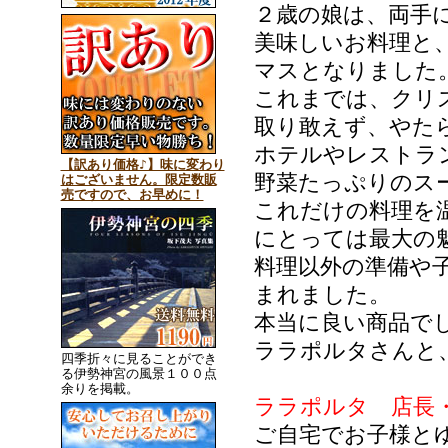
２歳の娘は、両手
美味しいお料理と
マスとなりました
これまでは、クリ
取り敢えず、やた
ホテルやレストラ
【訳あり価格♪】味に変わり
野菜たっぷりのス
はございません。限定数販
売ですので、お早めに！
これだけの料理を
にとっては最大の
料理以外の準備や
まれました。
本当に良い商品で
ララポルタさんと
四季折々に見ることができ
る伊勢神宮の風景１００点
余りを掲載。
ララポルタ 店長
ご自宅でお子様と