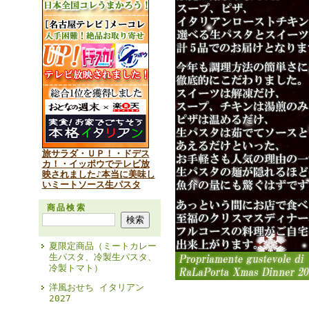
旅サラダ・ＵＰ！・ドデス
カ！・イッポウでテレビ放
映されました♪本当に美味し
いミートソース生パスタ
商品検索
夏限定商品（ミートカレー
生パスタ、冷製生パスタ、
冷製トマト）
洋風おせち イタリアン
2027