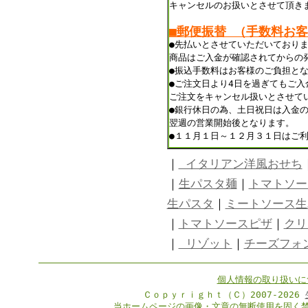
キャンセルのお扱いとさせて頂き
■郵便振替 （手数料お
●先払いとさせていただいており
商品はご入金が確認されてからの
●振込手数料はお客様のご負担と
●ご注文日より4日を過ぎてもご入
ご注文をキャンセル扱いとさせて
●銀行休日の為、土日祝日は入金
翌週の営業開始後となります。
●１１月１日～１２月３１日はご
｜
イタリアン洋風おせち
｜
生パスタ麺
｜
トマトソー
生パスタ
｜
ミートソース生
｜
トマトソースピザ
｜
クリ
｜
リゾット
｜
チーズフォ
個人情報の取り扱いに
Ｃｏｐｙｒｉｇｈｔ（Ｃ）2007-2026
当ホームページの画像・文章の無断使用を固く