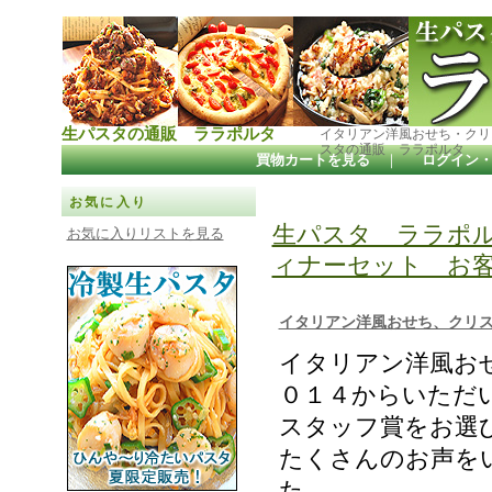
生パスタの通販 ララポルタ
イタリアン洋風おせち・クリ
スタの通販 ララポルタ
買物カートを見る
｜
ログイン
お気に入り
生パスタ ララポ
お気に入りリストを見る
ィナーセット お客
イタリアン洋風おせち、クリス
イタリアン洋風お
０１４からいただ
スタッフ賞をお選
たくさんのお声を
た。