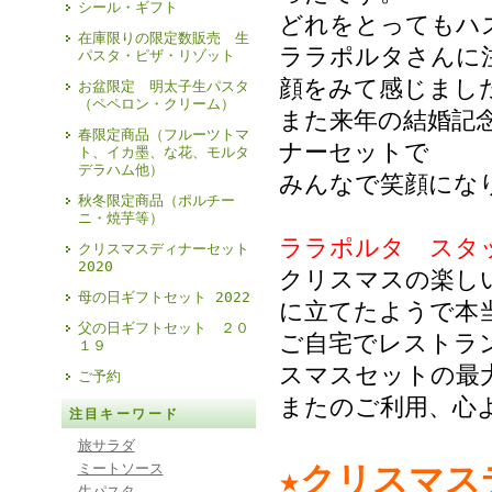
シール・ギフト
どれをとってもハ
在庫限りの限定数販売 生
ララポルタさんに
パスタ・ピザ・リゾット
顔をみて感じまし
お盆限定 明太子生パスタ
（ペペロン・クリーム）
また来年の結婚記
春限定商品（フルーツトマ
ナーセットで
ト、イカ墨、な花、モルタ
デラハム他）
みんなで笑顔にな
秋冬限定商品（ポルチー
ニ・焼芋等）
ララポルタ スタ
クリスマスディナーセット
2020
クリスマスの楽し
母の日ギフトセット 2022
に立てたようで本
父の日ギフトセット ２０
ご自宅でレストラ
１９
スマスセットの最
ご予約
またのご利用、心
注目キーワード
旅サラダ
ミートソース
★クリスマス
生パスタ