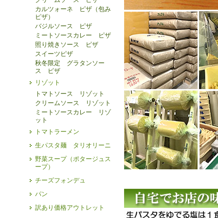
カルツォーネ ピザ（包み
ピザ）
バジルソース ピザ
ミートソースカレー ピザ
照り焼きソース ピザ
スイーツピザ
秋冬限定 グラタンソー
ス ピザ
リゾット
トマトソース リゾット
クリームソース リゾット
ミートソースカレー リゾ
ット
トマトラーメン
生パスタ麺 タリオリーニ
野菜スープ（ポタージュス
ープ）
チーズフォンデュ
パン
訳あり価格アウトレット