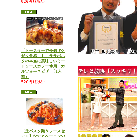
920円(税込)
【トースターで外側ザク
ザク食感！】 ララポル
タの本当に美味しいミー
トソースカレー使用 カ
ルツォーネピザ (1人
前）
520円(税込)
【生パスタ麺＆ソースセ
ット】なすとベーコンの