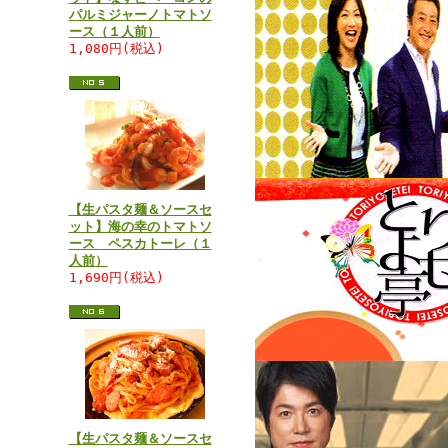
パルミジャーノトマトソ
ース（１人前）
1,080円(税込)
【生パスタ麺＆ソースセ
ット】海の幸のトマトソ
ース ペスカトーレ（１
人前）
1,690円(税込)
【生パスタ麺＆ソースセ