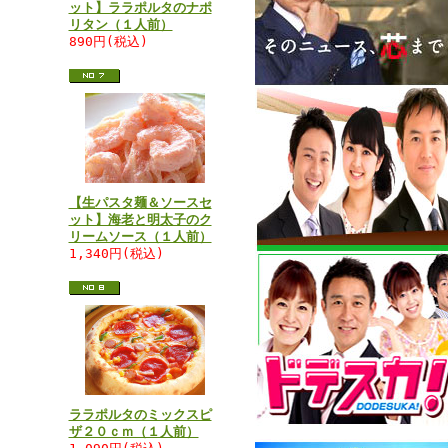
ット】ララポルタのナポ
リタン（１人前）
890円(税込)
【生パスタ麺＆ソースセ
ット】海老と明太子のク
リームソース（１人前）
1,340円(税込)
ララポルタのミックスピ
ザ２０ｃｍ（１人前）