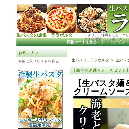
生パスタの通販 ララポルタ
イタリアン洋風おせち・クリ
スタの通販 ララポルタ
買物カートを見る
｜
ログイン・
お気に入り
生パスタ ララポルタ
>
生パス
お気に入りリストを見る
【生パスタ麺＆ソースセット
【生パスタ麺
クリームソー