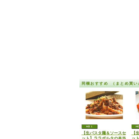
同梱おすすめ （まとめ買
【生パスタ麺＆ソースセ
【
ット】ララポルタの本当
ッ