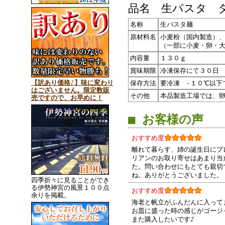
品名 生パスタ 
名称
生パスタ麺
原材料名
小麦粉（国内製造）
（一部に小麦・卵・
内容量
１３０ｇ
賞味期限
冷凍保存にて３０日
【訳あり価格♪】味に変わり
保存方法
要冷凍 -１０℃以下
はございません。限定数販
その他
本品製造工場では、
売ですので、お早めに！
■ お客様の声
おすすめ度
離れて暮らす、姉の誕生日にプ
リアンのお取り寄せはあまり当
た。問い合わせにもとても親切
ね。ありがとうございました。
四季折々に見ることができ
る伊勢神宮の風景１００点
おすすめ度
余りを掲載。
海老と帆立がふんだんに入って
お皿に盛った時の感じがゴージ
また購入したいです♪