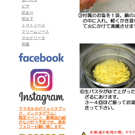
ピザ
訳あり
明太子
トマトソース
クリームソース
マルゲリータ
和風
ララポルタのフェイスブッ
ク、インスタグラム♪
限定イベント、新商品の紹
介など行う予定です。是非
フォローお願い致します。