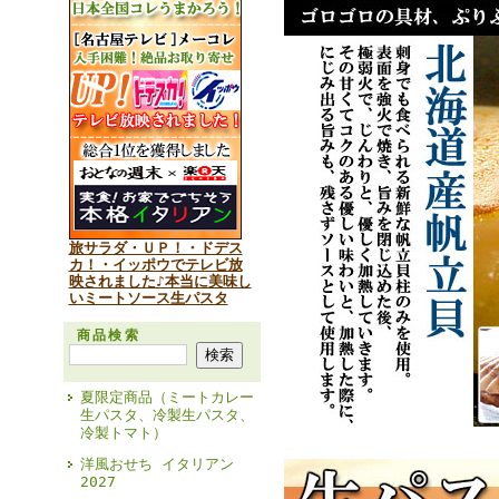
旅サラダ・ＵＰ！・ドデス
カ！・イッポウでテレビ放
映されました♪本当に美味し
いミートソース生パスタ
商品検索
夏限定商品（ミートカレー
生パスタ、冷製生パスタ、
冷製トマト）
洋風おせち イタリアン
2027