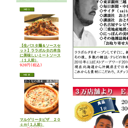
【生パスタ麺＆ソースセ
ット】ララポルタの本当
に美味しいミートソース
（１人前）
920円(税込)
マルゲリータピザ ２０
ｃｍ(１人前）