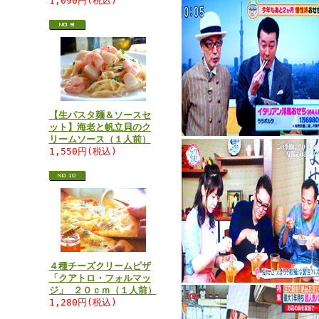
1,090円(税込)
【生パスタ麺＆ソースセ
ット】海老と帆立貝のク
リームソース（１人前）
1,550円(税込)
４種チーズクリームピザ
「クアトロ・フォルマッ
ジ」 ２０ｃｍ（１人前）
1,280円(税込)