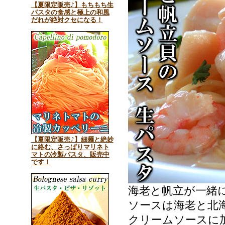
【夏限定販売♪】もちもち生
パスタの食感と極上の和風
だれが絶対クセになる！
【夏限定販売♪】細麺と絶妙
に絡む、さっぱりマリネト
マトの冷製パスタ、販売中
です！
海老と帆立が一緒
ソースは海老と北
クリームソースに