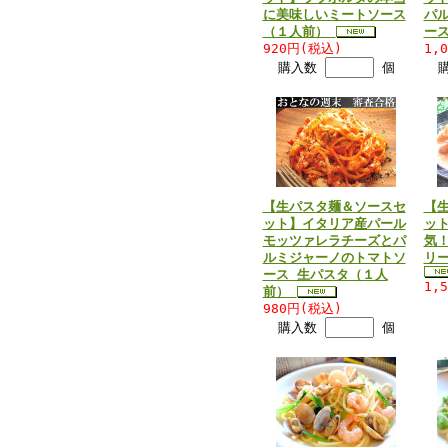
に美味しいミートソース
パ
（１人前）
ー
920円(税込)
1,
購入数
個
【生パスタ麺＆ソースセ
【
ット】イタリア産パール
ッ
モッツァレラチーズとパ
気
ルミジャーノのトマトソ
リ
ース 生パスタ（１人
1,
前）
980円(税込)
購入数
個