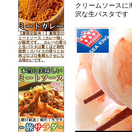
クリームソースに
沢な生パスタです
【夏限定販売！】夏限定の
ミートソース（カレー味）
が販売です。 カレーの香り
と生パスタは驚くほど相性
抜群！スパイスの香りとお
肉ゴロゴロ食感もクセにな
る味わいです。