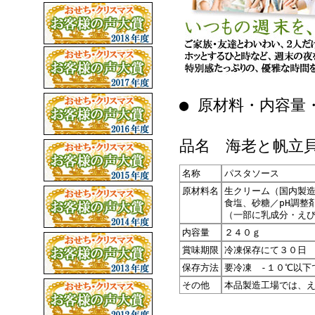
● 原材料・内容量
品名 海老と帆立
名称
パスタソース
原材料名
生クリーム（国内製
食塩、砂糖／pH調整
（一部に乳成分・え
内容量
２４０ｇ
賞味期限
冷凍保存にて３０日
保存方法
要冷凍 -１０℃以下
その他
本品製造工場では、