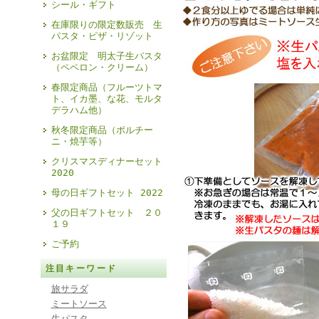
シール・ギフト
在庫限りの限定数販売 生
パスタ・ピザ・リゾット
お盆限定 明太子生パスタ
（ペペロン・クリーム）
春限定商品（フルーツトマ
ト、イカ墨、な花、モルタ
デラハム他）
秋冬限定商品（ポルチー
ニ・焼芋等）
クリスマスディナーセット
2020
母の日ギフトセット 2022
父の日ギフトセット ２０
１９
ご予約
注目キーワード
旅サラダ
ミートソース
生パスタ