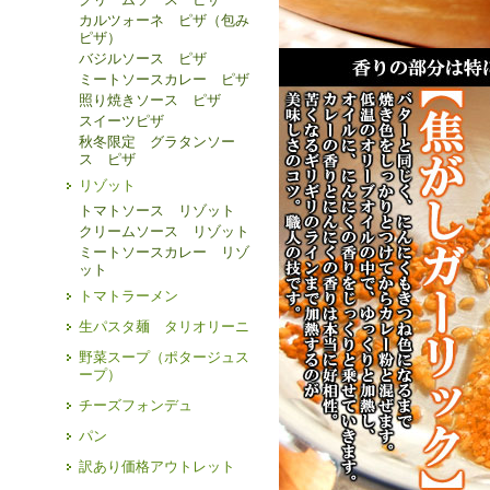
カルツォーネ ピザ（包み
ピザ）
バジルソース ピザ
ミートソースカレー ピザ
照り焼きソース ピザ
スイーツピザ
秋冬限定 グラタンソー
ス ピザ
リゾット
トマトソース リゾット
クリームソース リゾット
ミートソースカレー リゾ
ット
トマトラーメン
生パスタ麺 タリオリーニ
野菜スープ（ポタージュス
ープ）
チーズフォンデュ
パン
訳あり価格アウトレット