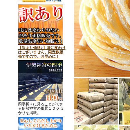
【訳あり価格♪】味に変わり
はございません。限定数販
売ですので、お早めに！
四季折々に見ることができ
る伊勢神宮の風景１００点
余りを掲載。