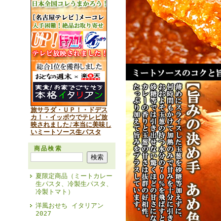
旅サラダ・ＵＰ！・ドデス
カ！・イッポウでテレビ放
映されました♪本当に美味し
いミートソース生パスタ
商品検索
夏限定商品（ミートカレー
生パスタ、冷製生パスタ、
冷製トマト）
洋風おせち イタリアン
2027