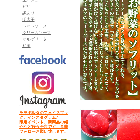
ピザ
訳あり
明太子
トマトソース
クリームソース
マルゲリータ
和風
ララポルタのフェイスブッ
ク、インスタグラム♪
限定イベント、新商品の紹
介など行う予定です。是非
フォローお願い致します。