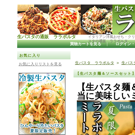
生パスタの通販 ララポルタ
イタリアン洋風おせち・クリ
スタの通販 ララポルタ
買物カートを見る
｜
ログイン・
お気に入り
生パスタ ララポルタ
>
生パス
お気に入りリストを見る
【生パスタ麺＆ソースセット
【生パスタ麺
当に美味しい