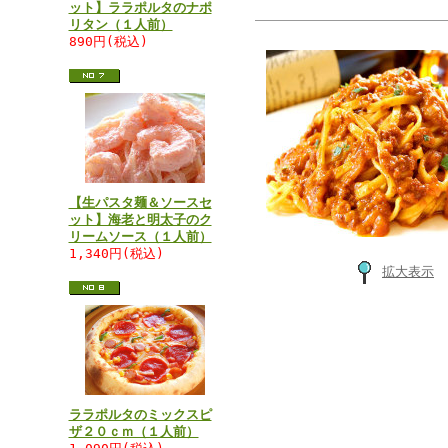
ット】ララポルタのナポ
リタン（１人前）
890円(税込)
【生パスタ麺＆ソースセ
ット】海老と明太子のク
リームソース（１人前）
1,340円(税込)
拡大表示
ララポルタのミックスピ
ザ２０ｃｍ（１人前）