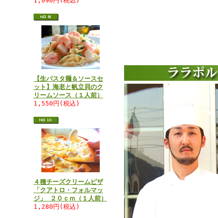
1,090円(税込)
【生パスタ麺＆ソースセ
ット】海老と帆立貝のク
リームソース（１人前）
1,550円(税込)
４種チーズクリームピザ
「クアトロ・フォルマッ
ジ」 ２０ｃｍ（１人前）
1,280円(税込)