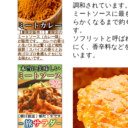
調和されています
ミートソースに最
らかくなるまで約
す。
【夏限定販売！】夏限定の
ミートソース（カレー味）
ソフリットと呼ば
が販売です。 カレーの香り
と生パスタは驚くほど相性
にく、香辛料など
抜群！スパイスの香りとお
います。
肉ゴロゴロ食感もクセにな
る味わいです。