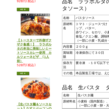
品名 ララポルタ
920円(税込)
タソース）
名称
パスタソース
原材料
トマト・ジュースづけ
名
ップ、バター、
赤ワイン、セロリ、小
食塩／クエン酸、調味
【トースターで外側ザク
（一部に小麦・乳成分
ザク食感！】 ララポル
内容量
２００ｇ
タの本当に美味しいミー
トソースカレー使用 カ
賞味期
冷凍保存にて３０日
ルツォーネピザ (1人
限
前）
保存方
要冷凍 -１０℃以下
520円(税込)
法
その他
本品製造工場では、え
品名 生パスタ 
名称
生パスタ麺
原材料名
小麦粉（国内製造）
【生パスタ麺＆ソースセ
（一部に小麦・卵・
ット】なすとベーコンの