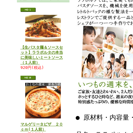
【生パスタ麺＆ソースセ
ット】ララポルタの本当
に美味しいミートソース
（１人前）
920円(税込)
● 原材料・内容量
マルゲリータピザ ２０
ｃｍ(１人前）