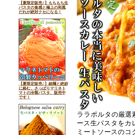
【夏限定販売♪】もちもち生
パスタの食感と極上の和風
だれが絶対クセになる！
【夏限定販売♪】細麺と絶妙
に絡む、さっぱりマリネト
マトの冷製パスタ、販売中
です！
ララポルタの厳選
ース生パスタをカ
ミートソースのコ