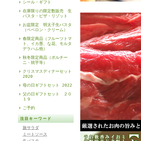
シール・ギフト
在庫限りの限定数販売 生
パスタ・ピザ・リゾット
お盆限定 明太子生パスタ
（ペペロン・クリーム）
春限定商品（フルーツトマ
ト、イカ墨、な花、モルタ
デラハム他）
秋冬限定商品（ポルチー
ニ・焼芋等）
クリスマスディナーセット
2020
母の日ギフトセット 2022
父の日ギフトセット ２０
１９
ご予約
注目キーワード
旅サラダ
ミートソース
生パスタ