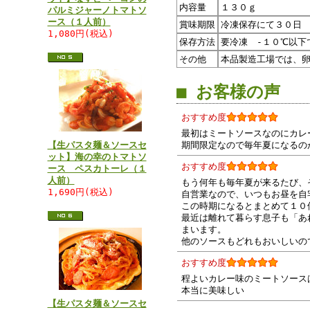
内容量
１３０ｇ
パルミジャーノトマトソ
ース（１人前）
賞味期限
冷凍保存にて３０日
1,080円(税込)
保存方法
要冷凍 -１０℃以下
その他
本品製造工場では、
■ お客様の声
おすすめ度
最初はミートソースなのにカレ
【生パスタ麺＆ソースセ
期間限定なので毎年夏になるの
ット】海の幸のトマトソ
おすすめ度
ース ペスカトーレ（１
人前）
もう何年も毎年夏が来るたび、
1,690円(税込)
自営業なので、いつもお昼を自
この時期になるとまとめて１０
最近は離れて暮らす息子も「あ
まいます。
他のソースもどれもおいしいの
おすすめ度
程よいカレー味のミートソース
本当に美味しい
【生パスタ麺＆ソースセ