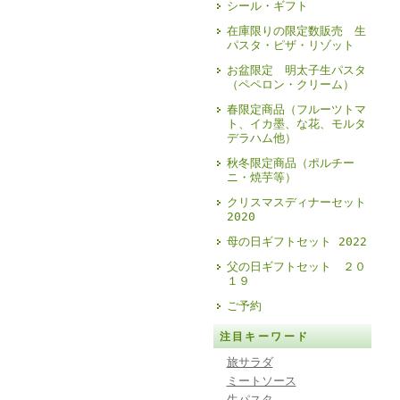
シール・ギフト
在庫限りの限定数販売 生
パスタ・ピザ・リゾット
お盆限定 明太子生パスタ
（ペペロン・クリーム）
春限定商品（フルーツトマ
ト、イカ墨、な花、モルタ
デラハム他）
秋冬限定商品（ポルチー
ニ・焼芋等）
クリスマスディナーセット
2020
母の日ギフトセット 2022
父の日ギフトセット ２０
１９
ご予約
注目キーワード
旅サラダ
ミートソース
生パスタ