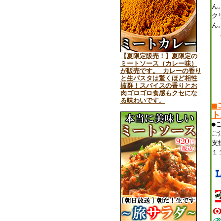
ん
ク
ん
【夏限定販売！】夏限定の
ミートソース（カレー味）
が販売です。 カレーの香り
と生パスタは驚くほど相性
抜群！スパイスの香りとお
肉ゴロゴロ食感もクセにな
る味わいです。
■
ト
●
ご
支
１