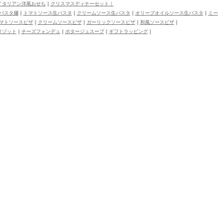
タリアン洋風おせち
｜
クリスマスディナーセット｜
パスタ麺
｜
トマトソース生パスタ
｜
クリームソース生パスタ
｜
オリーブオイルソース生パスタ
｜
ミー
マトソースピザ
｜
クリームソースピザ
｜
ガーリックソースピザ
｜
和風ソースピザ
｜
ゾット
｜
チーズフォンデュ
｜
ポタージュスープ
｜
ギフトラッピング
｜