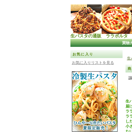
生パスタの通販 ララポルタ
買物
お気に入り
生
お気に入りリストを見る
商
生
届
ラ
ラ
し
小
た