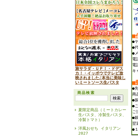
■
●
●
●
電
電
旅サラダ・ＵＰ！・ドデス
キ
カ！・イッポウでテレビ放
映されました♪本当に美味し
■
いミートソース生パスタ
●
商品検索
商
●
●
夏限定商品（ミートカレー
ご
生パスタ、冷製生パスタ、
●
冷製トマト）
翌
洋風おせち イタリアン
●
2027