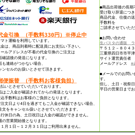
●商品出荷後の長期
受け取り辞退につき
商品代金、往復の送
手数料を
ご請求させていただ
代金引換 （手数料330円）※停止中
●お問い合わせ
ヤマト運輸を利用しています。
生パスタの通販 ラ
代金は、商品到着時に配送員にお支払い下さい。
〒５１２－８０４３
メールアドレスが不着の代金引換のご注文は
三重県四日市市平津
話確認後の発送になります。
サイト運営責任者 
話も連絡がつかない場合、
メールアドレス
m
ャンセルのお扱いとさせて頂きます。
●メールでのお問い
す。
郵便振替 （手数料お客様負担）
但し、土日・祝祭日
先払いとさせていただいております。
平日の営業日までお
品はご入金が確認されてからの発送となります。
振込手数料はお客様のご負担となります。
ご注文日より4日を過ぎてもご入金が確認できない場合、
注文をキャンセル扱いとさせていただきます。
銀行休日の為、土日祝日は入金の確認ができません。
週の営業開始後となります。
１１月１日～１２月３１日はご利用出来ません。