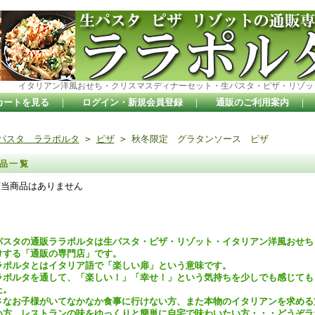
イタリアン洋風おせち・クリスマスディナーセット・生パスタ・ピザ・リゾッ
カートを見る
｜
ログイン・新規会員登録
｜
通販のご利用案内
｜
パスタ ララポルタ
>
ピザ
> 秋冬限定 グラタンソース ピザ
品一覧
該当商品はありません
パスタの通販ララポルタは生パスタ・ピザ・リゾット・イタリアン洋風おせち
けする「通販の専門店」です。
ラポルタとはイタリア語で「楽しい扉」という意味です。
ラポルタを通して、「楽しい！」「幸せ！」という気持ちを少しでも感じても
た。
さなお子様がいてなかなか食事に行けない方、また本物のイタリアンを求める
い方、レストランの味をゆっくりと簡単に自宅で味わいたい方・・・どうぞラ