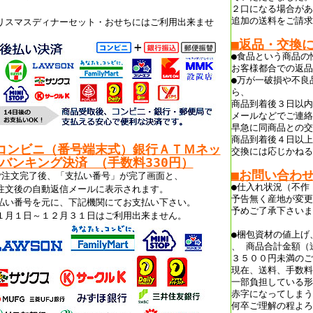
。
２口になる場合があ
追加の送料をご請求
リスマスディナーセット・おせちにはご利用出来ませ
。
■返品・交換
●食品という商品の
お客様都合での返品
●万が一破損や不良
ら、
商品到着後３日以内
メールなどでご連絡
早急に同商品との交
商品到着後４日以上
コンビニ（番号端末式）銀行ＡＴＭネッ
交換には応じかねる
バンキング決済 （手数料330円）
■お問い合わ
ご注文完了後、「支払い番号」が完了画面と、
●仕入れ状況（不作
注文後の自動返信メールに表示されます。
予告無く産地が変更
払い番号を元に、下記機関にてお支払い下さい。
予めご了承下さいま
１月１日～１２月３１日はご利用出来ません。
●梱包資材の値上げ
、 商品合計金額（
３５００円未満のご
現在、送料、手数料
一部負担している形
赤字になってしまう
何卒ご理解の程よろ