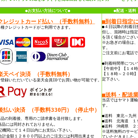
●お支払い方法について●
●配送・送料
クレジットカード払い （手数料無料）
■到着日指定
●４日以降の到着日
各種クレジットカードがご利用できます。
但し、混雑時は指定
を頂く場合がござい
※お急ぎの場合は、
す。
ご注文前にお電話で
●到着時間帯につい
【午前中】【１４時
楽天ペイ決済 （手数料無料）
【１８時～２０時】
定下さい。
ご登録いただいている楽天会員IDでお買い物が可能です。
■送料・配送
当店ではヤマト運輸
す。
後払い決済 （手数料330
円）（停止中）
●送料 東北～九州
商品の到着後、専用のご請求書を送付致します。
●送料 北海道 １
商品には同封されておりません。
●送料 沖縄県 ２
記機関にて１４日以内にお支払い下さい。
※送料無料のサービ
合計金額１２８００円以上のご注文には利用出来ませ
ていただきました。