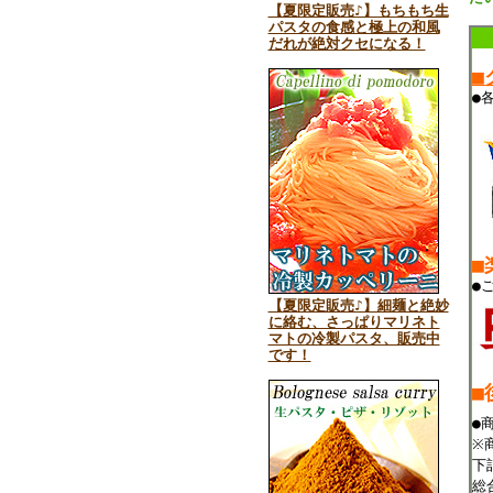
【夏限定販売♪】もちもち生
パスタの食感と極上の和風
だれが絶対クセになる！
■
●
■
●
【夏限定販売♪】細麺と絶妙
に絡む、さっぱりマリネト
マトの冷製パスタ、販売中
です！
■
●
※
下
総