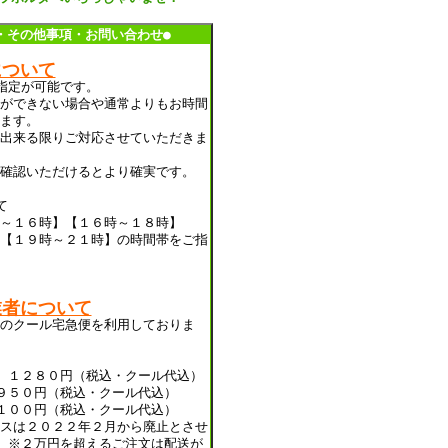
・その他事項・お問い合わせ●
について
指定が可能です。
ができない場合や通常よりもお時間
ます。
出来る限りご対応させていただきま
確認いただけるとより確実です。
て
～１６時】【１６時～１８時】
【１９時～２１時】の時間帯をご指
業者について
のクール宅急便を利用しておりま
 １２８０円（税込・クール代込）
９５０円（税込・クール代込）
１００円（税込・クール代込）
スは２０２２年２月から廃止とさせ
 ※２万円を超えるご注文は配送が