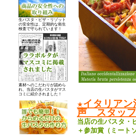
生パスタ・ピザ・リゾット
の安全性は、定期的な衛生
検査で守られています！
素材へのこだわりが認めら
れ、当店の生パスタがマス
コミに紹介されました！
★イタリアン
声 スタッフ
当店の生パスタ・
＋参加賞（ミート