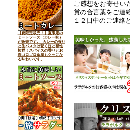
ご感想をお寄せい
賞の合言葉をご連
１２日中のご連絡
【夏限定販売！】夏限定の
ミートソース（カレー味）
が販売です。 カレーの香り
と生パスタは驚くほど相性
抜群！スパイスの香りとお
肉ゴロゴロ食感もクセにな
る味わいです。