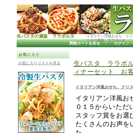
生パスタの通販 ララポルタ
イタリアン洋風おせち・クリ
スタの通販 ララポルタ
買物カートを見る
｜
ログイン
お気に入り
生パスタ ララポ
お気に入りリストを見る
ィナーセット お客
イタリアン洋風おせち、クリス
イタリアン洋風お
０１５からいただ
スタッフ賞をお選
たくさんのお声を
た。