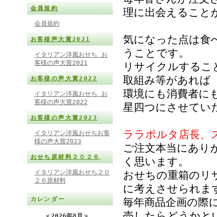
会員規約
理に出会えること
会員規約
気になった点は食
お客様声大賞2021
うことです。
イタリアン洋風おせち お
客様の声大賞2021
リサイクルするこ
取組み等があれば
お客様の声大賞2022
環境にも消費者に
イタリアン洋風おせち お
客様の声大賞2022
星四つにさせてい
お客様の声大賞2023
ララポルタ店長、
イタリアン洋風おせちお客
様の声大賞2023
ご注文本当にあり
おせち原材料２０２６
く思います。
イタリアン洋風おせち２０
おせちの重箱のリ
２６原材料
に考えさせられま
カレンダー
毎年商品企画の際
売したらどうかと
＜
2026年8月
＞