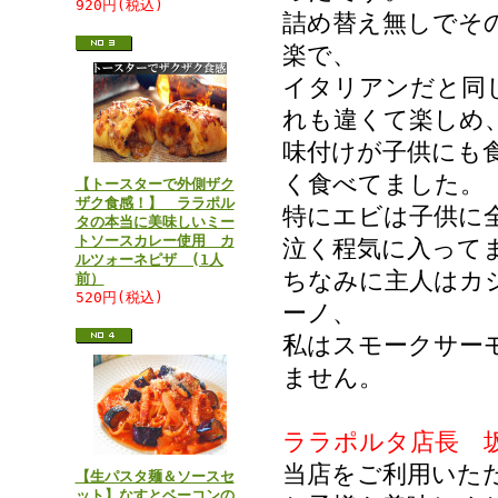
920円(税込)
詰め替え無しでそ
楽で、
イタリアンだと同
れも違くて楽しめ
味付けが子供にも
く食べてました。
【トースターで外側ザク
ザク食感！】 ララポル
特にエビは子供に
タの本当に美味しいミー
トソースカレー使用 カ
泣く程気に入って
ルツォーネピザ (1人
ちなみに主人はカ
前）
520円(税込)
ーノ、
私はスモークサー
ません。
ララポルタ店長 
当店をご利用いた
【生パスタ麺＆ソースセ
ット】なすとベーコンの