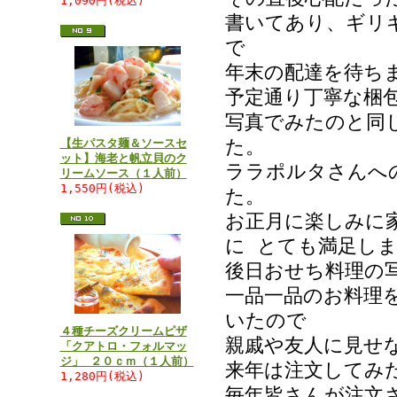
1,090円(税込)
書いてあり、ギリ
で
年末の配達を待ち
予定通り丁寧な梱
写真でみたのと同
た。
【生パスタ麺＆ソースセ
ット】海老と帆立貝のク
ララポルタさんへ
リームソース（１人前）
1,550円(税込)
た。
お正月に楽しみに
に とても満足し
後日おせち料理の
一品一品のお料理
いたので
４種チーズクリームピザ
親戚や友人に見せ
「クアトロ・フォルマッ
ジ」 ２０ｃｍ（１人前）
来年は注文してみ
1,280円(税込)
毎年皆さんが注文