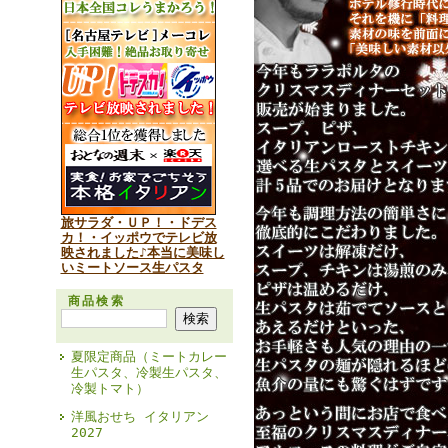
旅サラダ・ＵＰ！・ドデス
カ！・イッポウでテレビ放
映されました♪本当に美味し
いミートソース生パスタ
商品検索
夏限定商品（ミートカレー
生パスタ、冷製生パスタ、
冷製トマト）
洋風おせち イタリアン
2027