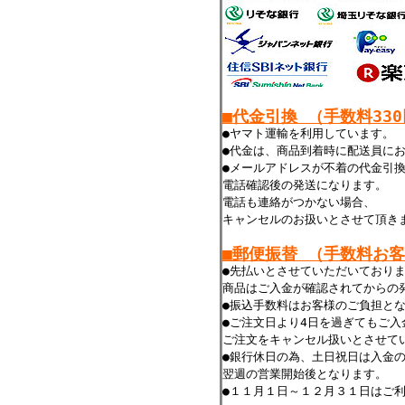
■代金引換 （手数料33
●ヤマト運輸を利用しています。
●代金は、商品到着時に配送員に
●メールアドレスが不着の代金引
電話確認後の発送になります。
電話も連絡がつかない場合、
キャンセルのお扱いとさせて頂き
■郵便振替 （手数料お
●先払いとさせていただいており
商品はご入金が確認されてからの
●振込手数料はお客様のご負担と
●ご注文日より4日を過ぎてもご入
ご注文をキャンセル扱いとさせて
●銀行休日の為、土日祝日は入金
翌週の営業開始後となります。
●１１月１日～１２月３１日はご