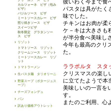
彼いわく今まで食
カルツォーネ ピザ（包み
パスタは具がたく
ピザ）
バジルソース ピザ
味でした。
ミートソースカレー ピザ
チキンはお肉が柔
照り焼きソース ピザ
スイーツピザ
ケ－キは大きさも
秋冬限定 グラタンソー
ス ピザ
が半分食べ美味し
リゾット
今年も最高のクリ
トマトソース リゾット
た。
クリームソース リゾット
ミートソースカレー リゾ
ット
ララポルタ スタ
トマトラーメン
クリスマスの楽し
生パスタ麺 タリオリーニ
に立てたようで本
野菜スープ（ポタージュス
ープ）
美味しいの一言を
チーズフォンデュ
す。
パン
またのご利用、心
訳あり価格アウトレット