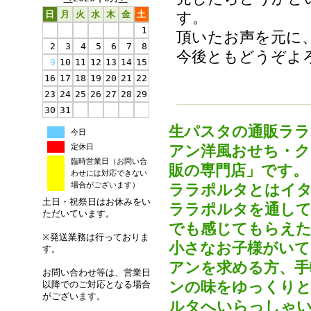
日
月
火
水
木
金
土
す。
1
頂いたお声を元に
2
3
4
5
6
7
8
今後ともどうぞよ
9
10
11
12
13
14
15
16
17
18
19
20
21
22
23
24
25
26
27
28
29
30
31
生パスタの通販ララ
今日
定休日
アン洋風おせち・ク
臨時営業日（お問い合
販の専門店」です。
わせには対応できない
場合がございます）
ララポルタとはイタ
土日・祝祭日はお休みをい
ララポルタを通して
ただいています。
でも感じてもらえた
※発送業務は行っておりま
小さなお子様がいて
す。
アンを求める方、手
お問い合わせ等は、営業日
ンの味をゆっくりと
以降でのご対応となる場合
がございます。
ルタへいらっしゃ