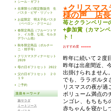
シール・ギフト
★クリスマス
在庫限りの限定数販売 生
様の声 店長
パスタ・ピザ・リゾット
お盆限定 明太子生パスタ
苺とクランベリー
（ペペロン・クリーム）
+参加賞（カマン
春限定商品（フルーツトマ
ト、イカ墨、な花、モルタ
ト！
デラハム他）
秋冬限定商品（ポルチー
おすすめ度
★★★★★
ニ・焼芋等）
クリスマスディナーセット
昨年に続いて２度
2020
昨年は出産間近、
母の日ギフトセット 2022
出掛けられません
父の日ギフトセット ２０
１９
でも、ララポルタ
ご予約
リスマスの夜が過
ボリューム満点の
注目キーワード
ンゴレ、もちもち
旅サラダ
ミートソース
赤ちゃんを寝かし
生パスタ