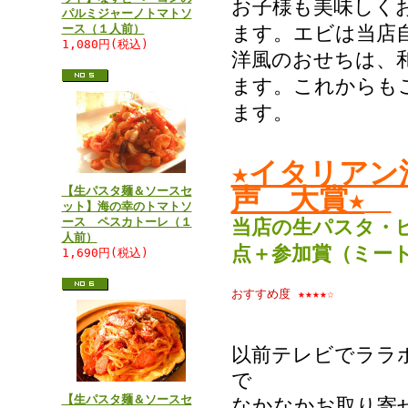
お子様も美味しく
パルミジャーノトマトソ
ース（１人前）
ます。エビは当店
1,080円(税込)
洋風のおせちは、
ます。これからも
ます。
★イタリアン
声 大賞★
【生パスタ麺＆ソースセ
ット】海の幸のトマトソ
ース ペスカトーレ（１
当店の生パスタ・
人前）
点＋参加賞（ミー
1,690円(税込)
おすすめ度
★★★★☆
以前テレビでララ
で
【生パスタ麺＆ソースセ
なかなかお取り寄