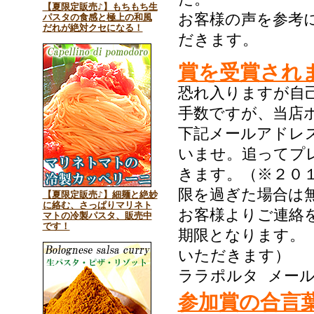
【夏限定販売♪】もちもち生
お客様の声を参考
パスタの食感と極上の和風
だれが絶対クセになる！
だきます。
賞を受賞され
恐れ入りますが自
手数ですが、当店
下記メールアドレ
いませ。追ってプ
きます。（※２０
限を過ぎた場合は
【夏限定販売♪】細麺と絶妙
に絡む、さっぱりマリネト
お客様よりご連絡
マトの冷製パスタ、販売中
です！
期限となります。
いただきます）
ララポルタ メー
参加賞の合言