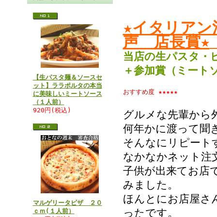
★イタリアン
声 店長賞★
当店の生パスタ・
＋参加賞（ミート
【生パスタ麺＆ソースセ
ット】ララポルタの本当
おすすめ度
★★★★★
に美味しいミートソース
（１人前）
920円(税込)
グルメな先輩から
何年かに渡って聞
そんなにリピート
なかなかネット注
子供が出来てお店
みました。
ほんとにお店屋さ
マルゲリータピザ ２０
ったです。
ｃｍ(１人前）