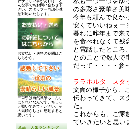
私も一つ一つをゆ
わからない事があれば、ど
んな事でもお問い合わせ下
の多彩さ豪華さ美
さい。スタッフ一同誠心誠
意対応いたします。
今年も頼んで良か
安くていいねぇー
暮れに昨年まで来
を食べれなくて残
と電話したところ
お支払い・送料の疑問はこ
とのことで数人で
ちらから。
だって・・・・参
ララポルタ スタ
文面の様子から、
伝わってきて、ス
三重県は自然風景もこんな
にきれいなんです。
ちょっ
た。
と覗いてみてください。
そ
の素晴らしさに感動すると
これからも、ご家
思います。
ていきたいと思い
単品 人気ランキング