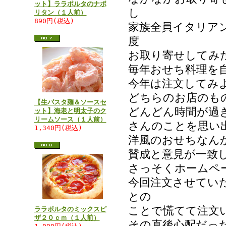
ット】ララポルタのナポ
し
リタン（１人前）
890円(税込)
家族全員イタリア
度
お取り寄せしてみ
毎年おせち料理を
今年は注文してみ
どちらのお店のも
【生パスタ麺＆ソースセ
どんどん時間が過ぎ
ット】海老と明太子のク
リームソース（１人前）
さんのことを思い
1,340円(税込)
洋風のおせちなん
賛成と意見が一致
さっそくホームペ
今回注文させてい
との
ことで慌てて注文
ララポルタのミックスピ
ザ２０ｃｍ（１人前）
その直後心配だっ