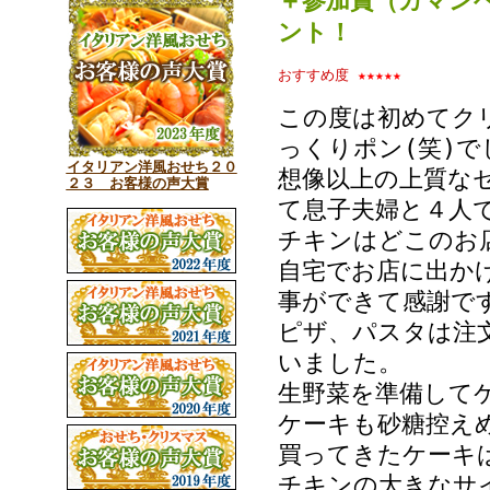
＋参加賞（カマン
ント
！
おすすめ度
★★★★★
この度は初めてク
っくりポン(笑)で
イタリアン洋風おせち２０
想像以上の上質な
２３ お客様の声大賞
て息子夫婦と４人
チキンはどこのお
自宅でお店に出か
事ができて感謝で
ピザ、パスタは注
いました。
生野菜を準備して
ケーキも砂糖控え
買ってきたケーキ
チキンの大きなサ