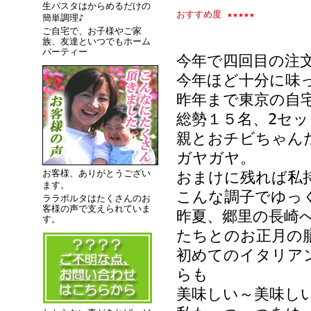
生パスタはからめるだけの
おすすめ度
★★★★★
簡単調理♪
ご自宅で、お子様やご家
族、友達といつでもホーム
パーティー
今年で四回目の注
今年ほど十分に味
昨年まで東京の自
総勢１５名、2セ
親とおチビちゃん
ガヤガヤ。
お客様、ありがとうござい
おまけに残れば私
ます。
こんな調子でゆっ
ララポルタはたくさんのお
客様の声で支えられていま
昨夏、郷里の長崎
す。
たちとのお正月の
初めてのイタリア
らも
美味しい～美味し