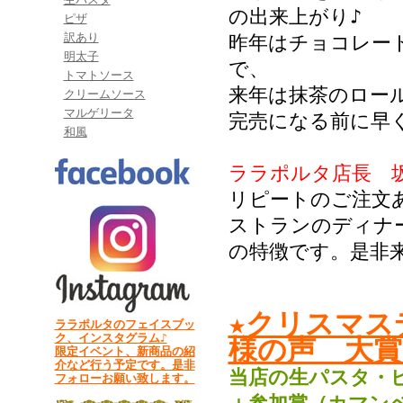
の出来上がり♪
ピザ
訳あり
昨年はチョコレー
明太子
で、
トマトソース
来年は抹茶のロー
クリームソース
マルゲリータ
完売になる前に早
和風
ララポルタ店長 
リピートのご注文
ストランのディナ
の特徴です。是非
★クリスマス
ララポルタのフェイスブッ
ク、インスタグラム♪
様の声 大賞
限定イベント、新商品の紹
介など行う予定です。是非
当店の生パスタ・
フォローお願い致します。