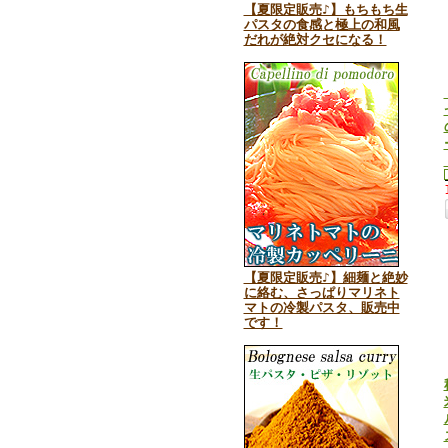
【夏限定販売♪】もちもち生
パスタの食感と極上の和風
だれが絶対クセになる！
【夏限定販売♪】細麺と絶妙
に絡む、さっぱりマリネト
マトの冷製パスタ、販売中
です！