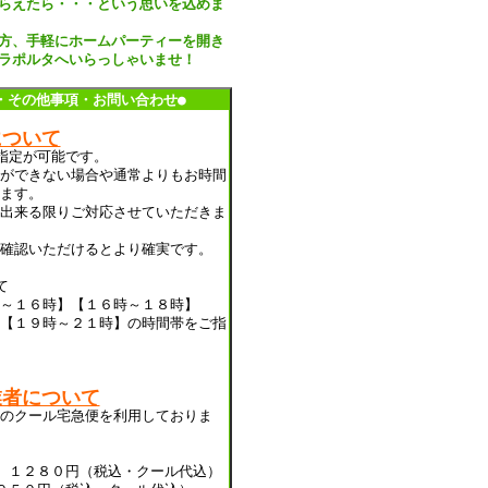
らえたら・・・という思いを込めま
方、手軽にホームパーティーを開き
ラポルタへいらっしゃいませ！
・その他事項・お問い合わせ●
について
指定が可能です。
ができない場合や通常よりもお時間
ます。
出来る限りご対応させていただきま
確認いただけるとより確実です。
て
～１６時】【１６時～１８時】
【１９時～２１時】の時間帯をご指
業者について
のクール宅急便を利用しておりま
 １２８０円（税込・クール代込）