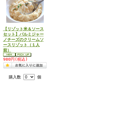
【リゾット米＆ソース
セット】パルミジャー
ノチーズのクリームソ
ースリゾット（１人
前）
980円(税込)
購入数
個