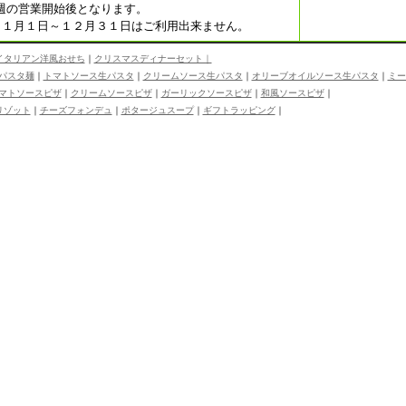
週の営業開始後となります。
１１月１日～１２月３１日はご利用出来ません。
タリアン洋風おせち
｜
クリスマスディナーセット｜
パスタ麺
｜
トマトソース生パスタ
｜
クリームソース生パスタ
｜
オリーブオイルソース生パスタ
｜
ミー
マトソースピザ
｜
クリームソースピザ
｜
ガーリックソースピザ
｜
和風ソースピザ
｜
ゾット
｜
チーズフォンデュ
｜
ポタージュスープ
｜
ギフトラッピング
｜