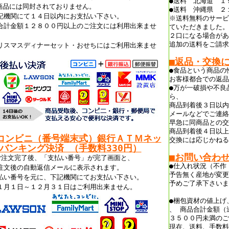
●送料 北海道 １
商品には同封されておりません。
●送料 沖縄県 ２
記機関にて１４日以内にお支払い下さい。
※送料無料のサービ
合計金額１２８００円以上のご注文には利用出来ませ
ていただきました。
。
２口になる場合があ
追加の送料をご請求
リスマスディナーセット・おせちにはご利用出来ませ
。
■返品・交換
●食品という商品の
お客様都合での返品
●万が一破損や不良
ら、
商品到着後３日以内
メールなどでご連絡
早急に同商品との交
商品到着後４日以上
コンビニ（番号端末式）銀行ＡＴＭネッ
交換には応じかねる
バンキング決済 （手数料330円）
■お問い合わ
ご注文完了後、「支払い番号」が完了画面と、
●仕入れ状況（不作
注文後の自動返信メールに表示されます。
予告無く産地が変更
払い番号を元に、下記機関にてお支払い下さい。
予めご了承下さいま
１月１日～１２月３１日はご利用出来ません。
●梱包資材の値上げ
、 商品合計金額（
３５００円未満のご
現在、送料、手数料