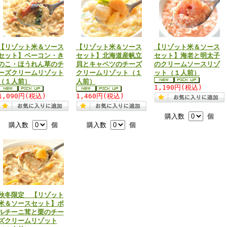
【リゾット米＆ソース
【リゾット米＆ソース
【リゾット米＆ソース
セット】ベーコン・き
セット】北海道産帆立
セット】海老と明太子
のこ・ほうれん草のチ
貝とキャベツのチーズ
のクリームソースリゾ
ーズクリームリゾット
クリームリゾット（１
ット（１人前）
（１人前）
人前）
1,190円(税込)
1,090円(税込)
1,460円(税込)
購入数
個
購入数
個
購入数
個
秋冬限定 【リゾット
米＆ソースセット】ポ
ルチーニ茸と栗のチー
ズクリームリゾット