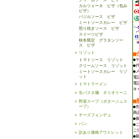
カルツォーネ ピザ（包み
ピザ）
バジルソース ピザ
ミートソースカレー ピザ
照り焼きソース ピザ
スイーツピザ
秋冬限定 グラタンソー
ス ピザ
リゾット
■
●
トマトソース リゾット
●
クリームソース リゾット
●
ミートソースカレー リゾ
ット
電
電
トマトラーメン
キ
生パスタ麺 タリオリーニ
■
野菜スープ（ポタージュス
ープ）
●
商
チーズフォンデュ
●
パン
●
ご
訳あり価格アウトレット
●