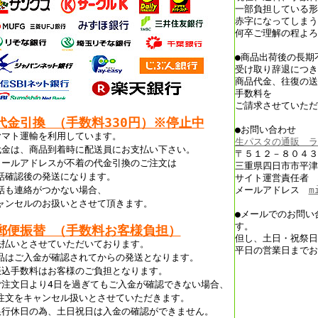
一部負担している形
赤字になってしまう
何卒ご理解の程よろ
●商品出荷後の長期
受け取り辞退につき
商品代金、往復の送
手数料を
ご請求させていただ
代金引換 （手数料330円）※停止中
●お問い合わせ
ヤマト運輸を利用しています。
生パスタの通販 ラ
代金は、商品到着時に配送員にお支払い下さい。
〒５１２－８０４３
メールアドレスが不着の代金引換のご注文は
三重県四日市市平津
話確認後の発送になります。
サイト運営責任者 
話も連絡がつかない場合、
メールアドレス
m
ャンセルのお扱いとさせて頂きます。
●メールでのお問い
す。
郵便振替 （手数料お客様負担）
但し、土日・祝祭日
先払いとさせていただいております。
平日の営業日までお
品はご入金が確認されてからの発送となります。
振込手数料はお客様のご負担となります。
ご注文日より4日を過ぎてもご入金が確認できない場合、
注文をキャンセル扱いとさせていただきます。
銀行休日の為、土日祝日は入金の確認ができません。