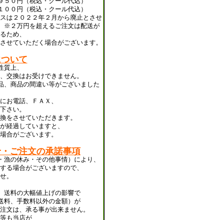
９５０円（税込・クール代込）
１００円（税込・クール代込）
スは２０２２年２月から廃止とさせ
 ※２万円を超えるご注文は配送が
るため、
させていただく場合がございます。
について
性質上、
、交換はお受けできません。
品、商品の間違い等がございました
にお電話、ＦＡＸ、
下さい。
換をさせていただきます。
が経過していますと、
場合がございます。
せ・ご注文の承諾事項
・漁の休み・その他事情）により、
する場合がございますので、
せ。
、送料の大幅値上げの影響で
送料、手数料以外の金額）が
注文は、承る事が出来ません。
等も当店が