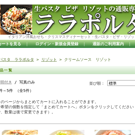
イタリアン洋風おせち・クリスマスディナーセット・生パスタ・ピザ・リゾッ
カートを見る
｜
ログイン・新規会員登録
｜
通販のご利用案内
｜
パスタ ララポルタ
>
リゾット
> クリームソース リゾット
品一覧
説明付き
/ 写真のみ
並び順：
件～5件 （全5件）
このページからまとめてカートに入れることができます。
ご希望の個数を指定して「まとめてカートへ」ボタンをクリックしてください
で、数量は後で変更できます）。