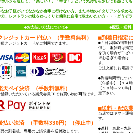
ラポルタを通して、「楽しい！」「幸せ！」という気持ちを少しでも感じても
た。
さなお子様がいてなかなか食事に行けない方、また本物のイタリアンを求める
い方、レストランの味をゆっくりと簡単に自宅で味わいたい方・・・どうぞラ
●お支払い方法について●
●配送・送料
クレジットカード払い （手数料無料）
■到着日指定
●４日以降の到着日
各種クレジットカードがご利用できます。
但し、混雑時は指定
を頂く場合がござい
※お急ぎの場合は、
す。
ご注文前にお電話で
●到着時間帯につい
【午前中】【１４時
楽天ペイ決済 （手数料無料）
【１８時～２０時】
定下さい。
ご登録いただいている楽天会員IDでお買い物が可能です。
■送料・配送
当店ではヤマト運輸
す。
後払い決済 （手数料330
円）（停止中）
●送料 東北～九州
商品の到着後、専用のご請求書を送付致します。