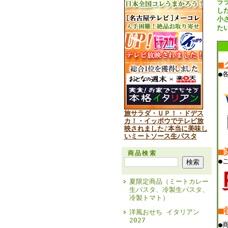
ラ
し
小
た
■
●
旅サラダ・ＵＰ！・ドデス
カ！・イッポウでテレビ放
映されました♪本当に美味し
いミートソース生パスタ
■
商品検索
●
夏限定商品（ミートカレー
生パスタ、冷製生パスタ、
冷製トマト）
■
洋風おせち イタリアン
2027
●