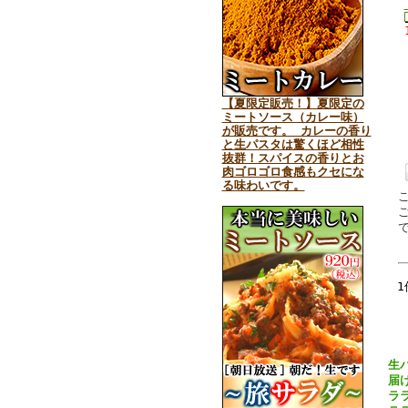
【夏限定販売！】夏限定の
ミートソース（カレー味）
が販売です。 カレーの香り
と生パスタは驚くほど相性
抜群！スパイスの香りとお
肉ゴロゴロ食感もクセにな
る味わいです。
1
生
届
ラ