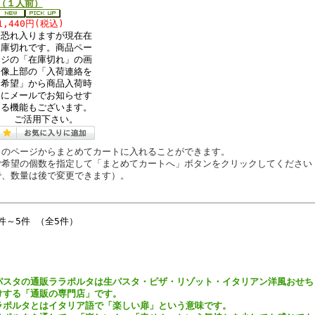
（１人前）
1,440円(税込)
恐れ入りますが現在在
庫切れです。商品ペー
ジの「在庫切れ」の画
像上部の「入荷連絡を
希望」から商品入荷時
にメールでお知らせす
る機能もございます。
ご活用下さい。
このページからまとめてカートに入れることができます。
ご希望の個数を指定して「まとめてカートへ」ボタンをクリックしてください
で、数量は後で変更できます）。
件～5件 （全5件）
パスタの通販ララポルタは生パスタ・ピザ・リゾット・イタリアン洋風おせち
けする「通販の専門店」です。
ラポルタとはイタリア語で「楽しい扉」という意味です。