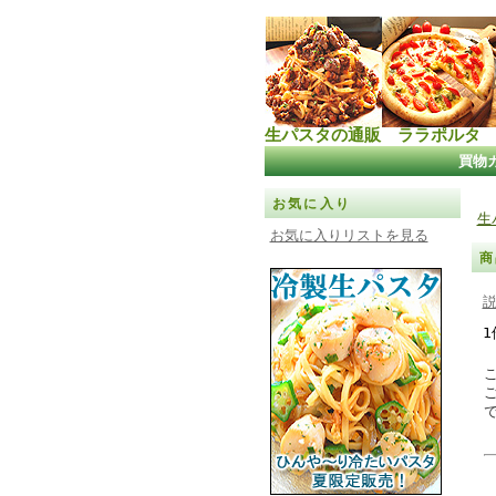
生パスタの通販 ララポルタ
買物
お気に入り
生
お気に入りリストを見る
商
1