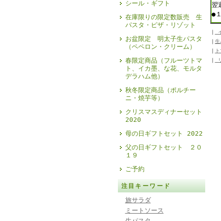
シール・ギフト
翌
●
在庫限りの限定数販売 生
パスタ・ピザ・リゾット
｜
イ
お盆限定 明太子生パスタ
｜
生
（ペペロン・クリーム）
｜
ト
春限定商品（フルーツトマ
｜
リ
ト、イカ墨、な花、モルタ
デラハム他）
秋冬限定商品（ポルチー
ニ・焼芋等）
クリスマスディナーセット
2020
母の日ギフトセット 2022
父の日ギフトセット ２０
１９
ご予約
注目キーワード
旅サラダ
ミートソース
生パスタ