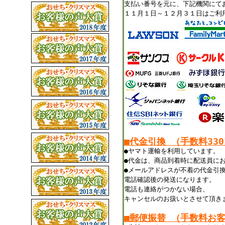
支払い番号を元に、下記機関にて
１１月１日～１２月３１日はご利
■代金引換 （手数料33
●ヤマト運輸を利用しています。
●代金は、商品到着時に配送員に
●メールアドレスが不着の代金引
電話確認後の発送になります。
電話も連絡がつかない場合、
キャンセルのお扱いとさせて頂き
■郵便振替 （手数料お