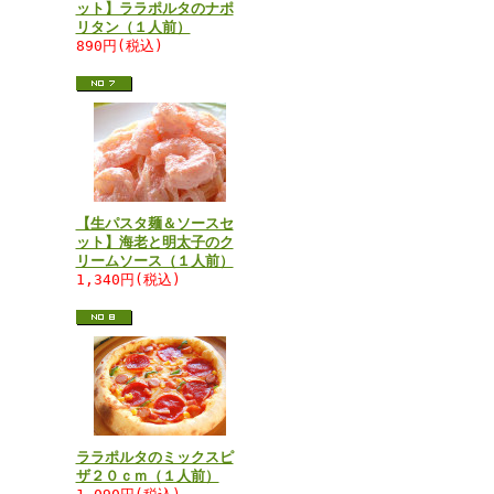
ット】ララポルタのナポ
リタン（１人前）
890円(税込)
【生パスタ麺＆ソースセ
ット】海老と明太子のク
リームソース（１人前）
1,340円(税込)
ララポルタのミックスピ
ザ２０ｃｍ（１人前）