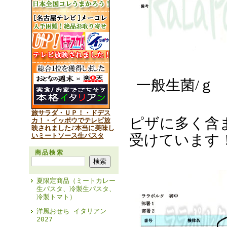
一般生菌/ｇ
旅サラダ・ＵＰ！・ドデス
ピザに多く含
カ！・イッポウでテレビ放
映されました♪本当に美味し
いミートソース生パスタ
受けています
商品検索
夏限定商品（ミートカレー
生パスタ、冷製生パスタ、
冷製トマト）
洋風おせち イタリアン
2027