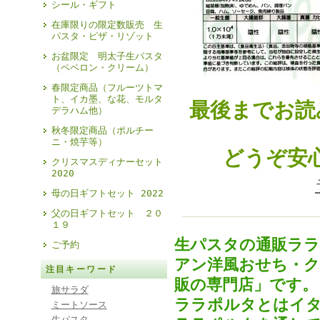
シール・ギフト
在庫限りの限定数販売 生
パスタ・ピザ・リゾット
お盆限定 明太子生パスタ
（ペペロン・クリーム）
春限定商品（フルーツトマ
ト、イカ墨、な花、モルタ
最後までお読
デラハム他）
秋冬限定商品（ポルチー
ニ・焼芋等）
どうぞ安
クリスマスディナーセット
2020
母の日ギフトセット 2022
父の日ギフトセット ２０
１９
生パスタの通販ラ
ご予約
アン洋風おせち・
注目キーワード
販の専門店」です。
旅サラダ
ララポルタとはイタ
ミートソース
生パスタ