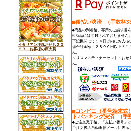
■後払い決済 （手数料33
●商品の到着後、専用のご請求書
※商品には同封されておりません
下記機関にて１４日以内にお支払
イタリアン洋風おせち２０
総合計金額１２８００円以上のご
２３ お客様の声大賞
ん。
クリスマスディナーセット・おせ
ん。
■コンビニ（番号端末式
トバンキング決済 （手数
●ご注文完了後、「支払い番号」
ご注文後の自動返信メールに表示