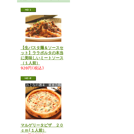
【生パスタ麺＆ソースセ
ット】ララポルタの本当
に美味しいミートソース
（１人前）
920円(税込)
マルゲリータピザ ２０
ｃｍ(１人前）