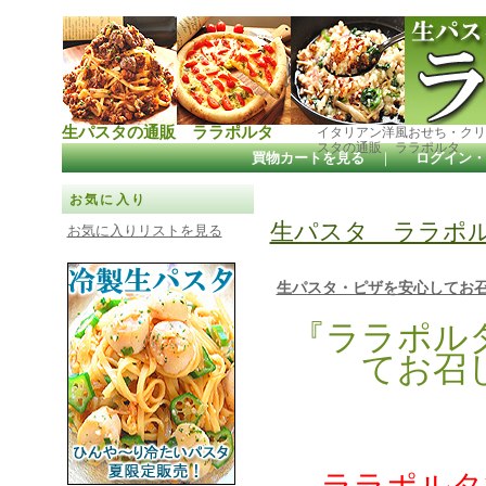
生パスタの通販 ララポルタ
イタリアン洋風おせち・クリ
スタの通販 ララポルタ
買物カートを見る
｜
ログイン・
お気に入り
生パスタ ララポ
お気に入りリストを見る
生パスタ・ピザを安心してお
『ララポル
てお召