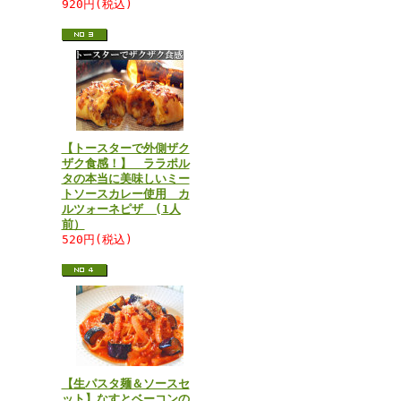
920円(税込)
【トースターで外側ザク
ザク食感！】 ララポル
タの本当に美味しいミー
トソースカレー使用 カ
ルツォーネピザ (1人
前）
520円(税込)
【生パスタ麺＆ソースセ
ット】なすとベーコンの