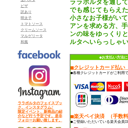
ララポルタを通して
ピザ
でも感じてもらえた
訳あり
小さなお子様がいて
明太子
トマトソース
アンを求める方、手
クリームソース
ンの味をゆっくりと
マルゲリータ
ルタへいらっしゃ
和風
●お支払い方法に
■クレジットカード払い
●各種クレジットカードがご利用
ララポルタのフェイスブッ
ク、インスタグラム♪
限定イベント、新商品の紹
■楽天ペイ決済 （手数
介など行う予定です。是非
フォローお願い致します。
●ご登録いただいている楽天会員I