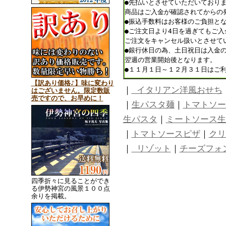
●先払いとさせていただいており
商品はご入金が確認されてからの
●振込手数料はお客様のご負担と
●ご注文日より4日を過ぎてもご
ご注文をキャンセル扱いとさせて
●銀行休日の為、土日祝日は入金
翌週の営業開始後となります。
●１１月１日～１２月３１日はご
【訳あり価格♪】味に変わり
｜
イタリアン洋風おせち
はございません。限定数販
売ですので、お早めに！
｜
生パスタ麺
｜
トマトソー
生パスタ
｜
ミートソース生
｜
トマトソースピザ
｜
クリ
｜
リゾット
｜
チーズフォ
四季折々に見ることができ
る伊勢神宮の風景１００点
余りを掲載。