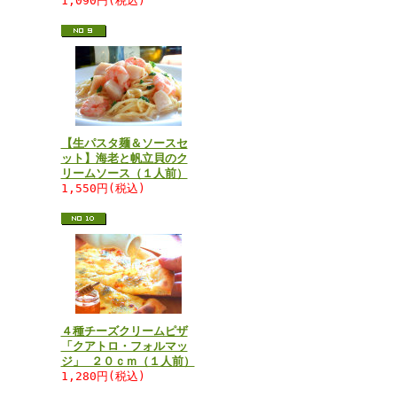
1,090円(税込)
【生パスタ麺＆ソースセ
ット】海老と帆立貝のク
リームソース（１人前）
1,550円(税込)
４種チーズクリームピザ
「クアトロ・フォルマッ
ジ」 ２０ｃｍ（１人前）
1,280円(税込)