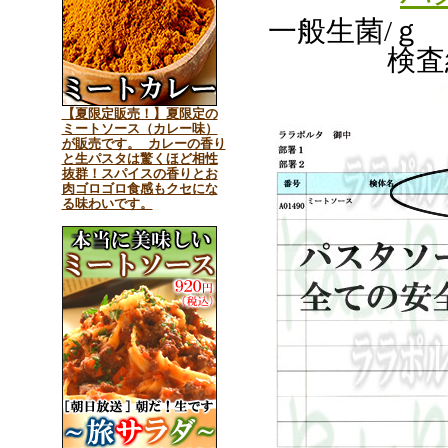
一般生菌/ｇ
検査
【夏限定販売！】夏限定の
ミートソース（カレー味）
が販売です。 カレーの香り
と生パスタは驚くほど相性
抜群！スパイスの香りとお
肉ゴロゴロ食感もクセにな
る味わいです。