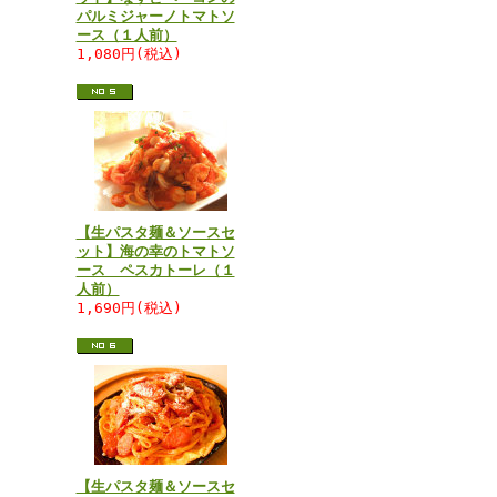
パルミジャーノトマトソ
ース（１人前）
1,080円(税込)
【生パスタ麺＆ソースセ
ット】海の幸のトマトソ
ース ペスカトーレ（１
人前）
1,690円(税込)
【生パスタ麺＆ソースセ