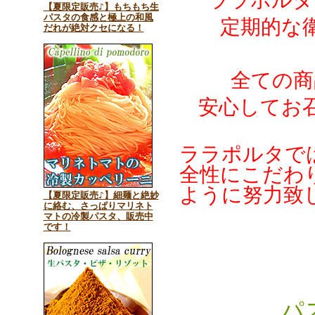
ララポルタ
【夏限定販売♪】もちもち生
パスタの食感と極上の和風
定期的な
だれが絶対クセになる！
全ての商
安心してお
ララポルタで
全性にこだわ
ように努力致
【夏限定販売♪】細麺と絶妙
に絡む、さっぱりマリネト
マトの冷製パスタ、販売中
です！
パ