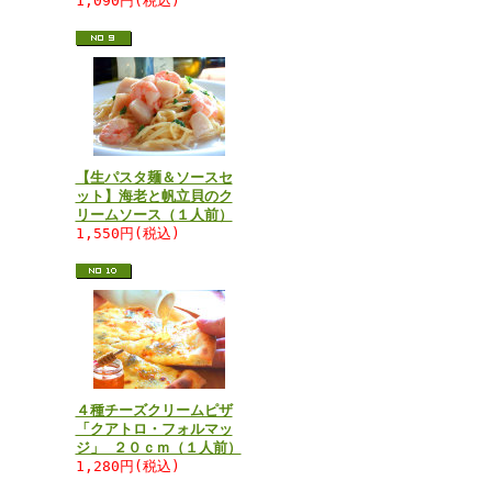
1,090円(税込)
【生パスタ麺＆ソースセ
ット】海老と帆立貝のク
リームソース（１人前）
1,550円(税込)
４種チーズクリームピザ
「クアトロ・フォルマッ
ジ」 ２０ｃｍ（１人前）
1,280円(税込)