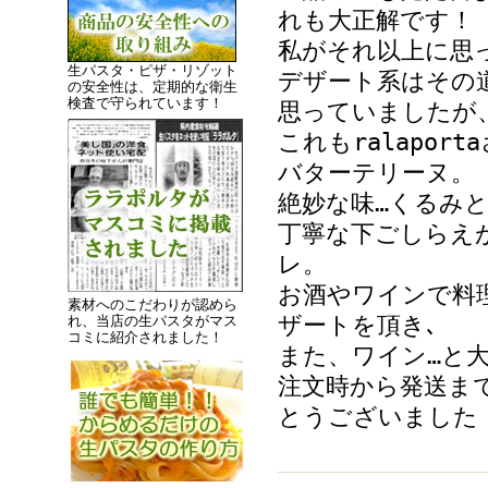
れも大正解です！
私がそれ以上に思
生パスタ・ピザ・リゾット
デザート系はその
の安全性は、定期的な衛生
検査で守られています！
思っていましたが
これもralapor
バターテリーヌ。
絶妙な味…くるみ
丁寧な下ごしらえ
レ。
お酒やワインで料
素材へのこだわりが認めら
ザートを頂き､
れ、当店の生パスタがマス
コミに紹介されました！
また、ワイン…と大
注文時から発送ま
とうございました