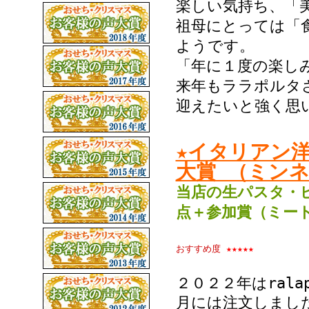
楽しい気持ち、「
祖母にとっては「
ようです。
「年に１度の楽し
来年もララポルタ
迎えたいと強く思
★イタリアン
大賞 （ミン
当店の生パスタ・
点＋参加賞（ミー
おすすめ度
★★★★★
２０２２年はral
月には注文しまし