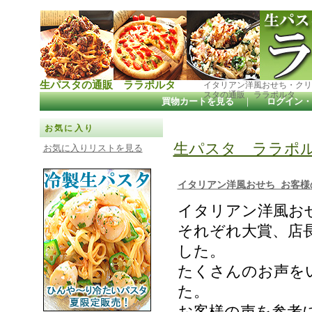
生パスタの通販 ララポルタ
イタリアン洋風おせち・クリ
スタの通販 ララポルタ
買物カートを見る
｜
ログイン・
お気に入り
生パスタ ララポ
お気に入りリストを見る
イタリアン洋風おせち お客様の
イタリアン洋風お
それぞれ大賞、店
した。
たくさんのお声を
た。
お客様の声を参考