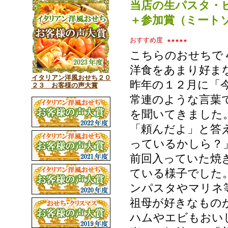
当店の生パスタ・
＋参加賞（ミート
おすすめ度
★★★★★
こちらのおせちで
洋食をあまり好ま
イタリアン洋風おせち２０
昨年の１２月に「
２３ お客様の声大賞
常連のような言葉
を聞いてきました
「頼んだよ」と答
っているかしら？
前回入っていた焼
ている様子でした
ンパスタやマリネ
祖母が好きなもの
ハムやエビもおい