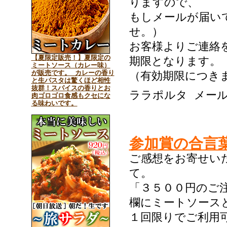
りますので、
もしメールが届い
せ。）
お客様よりご連絡
【夏限定販売！】夏限定の
期限となります。
ミートソース（カレー味）
が販売です。 カレーの香り
（有効期限につき
と生パスタは驚くほど相性
抜群！スパイスの香りとお
ララポルタ メー
肉ゴロゴロ食感もクセにな
る味わいです。
参加賞の合言
ご感想をお寄せい
て。
「３５００円のご
欄にミートソース
１回限りでご利用