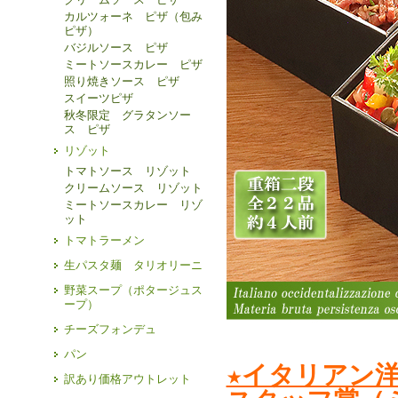
カルツォーネ ピザ（包み
ピザ）
バジルソース ピザ
ミートソースカレー ピザ
照り焼きソース ピザ
スイーツピザ
秋冬限定 グラタンソー
ス ピザ
リゾット
トマトソース リゾット
クリームソース リゾット
ミートソースカレー リゾ
ット
トマトラーメン
生パスタ麺 タリオリーニ
野菜スープ（ポタージュス
ープ）
チーズフォンデュ
パン
★イタリアン
訳あり価格アウトレット