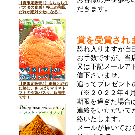
【夏限定販売♪】もちもち生
だきます。
パスタの食感と極上の和風
だれが絶対クセになる！
賞を受賞され
恐れ入りますが自
お手数ですが、当
又は下記メールア
信下さいませ。
追ってプレゼント
【夏限定販売♪】細麺と絶妙
に絡む、さっぱりマリネト
（※２０２２年４
マトの冷製パスタ、販売中
です！
期限を過ぎた場合
連絡をいただいて
絡いたします。
メールが届いてお