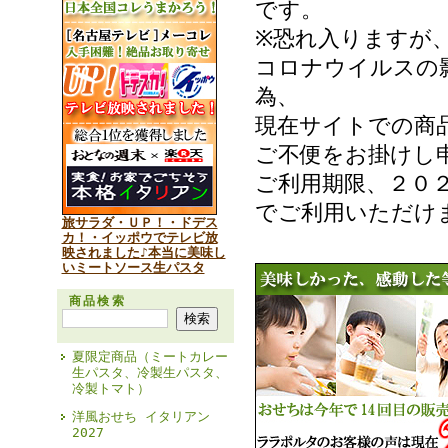
です。
※恐れ入りますが
コロナウイルスの
為、
現在サイトでの商
ご不便をお掛けし
ご利用期限、２０
でご利用いただけ
旅サラダ・ＵＰ！・ドデス
カ！・イッポウでテレビ放
映されました♪本当に美味し
いミートソース生パスタ
商品検索
夏限定商品（ミートカレー
生パスタ、冷製生パスタ、
冷製トマト）
洋風おせち イタリアン
2027