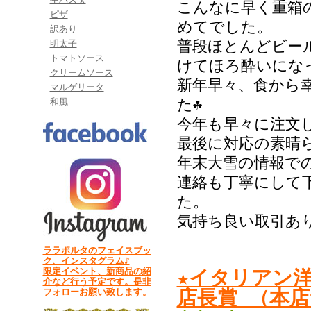
こんなに早く重箱
ピザ
めてでした。
訳あり
普段ほとんどビー
明太子
トマトソース
けてほろ酔いにな
クリームソース
新年早々、食から
マルゲリータ
た☘
和風
今年も早々に注文
最後に対応の素晴
年末大雪の情報で
連絡も丁寧にして
た。
気持ち良い取引あ
ララポルタのフェイスブッ
ク、インスタグラム♪
限定イベント、新商品の紹
★イタリアン
介など行う予定です。是非
フォローお願い致します。
店長賞 （本