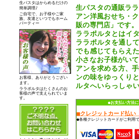
生パスタはからめるだけの
生パスタの通販ラ
簡単調理♪
ご自宅で、お子様やご家
アン洋風おせち・
族、友達といつでもホーム
パーティー
販の専門店」です。
ララポルタとはイタ
ララポルタを通して
でも感じてもらえた
小さなお子様がいて
アンを求める方、手
ンの味をゆっくりと
お客様、ありがとうござい
ます。
ルタへいらっしゃ
ララポルタはたくさんのお
客様の声で支えられていま
す。
●お支払い方法に
■クレジットカード払い
●各種クレジットカードがご利用