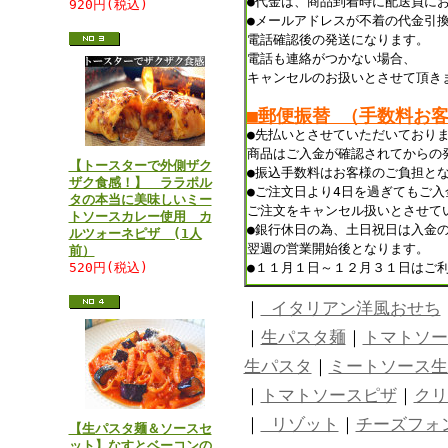
●代金は、商品到着時に配送員に
920円(税込)
●メールアドレスが不着の代金引
電話確認後の発送になります。
電話も連絡がつかない場合、
キャンセルのお扱いとさせて頂き
■郵便振替 （手数料お
●先払いとさせていただいており
商品はご入金が確認されてからの
【トースターで外側ザク
●振込手数料はお客様のご負担と
ザク食感！】 ララポル
●ご注文日より4日を過ぎてもご
タの本当に美味しいミー
ご注文をキャンセル扱いとさせて
トソースカレー使用 カ
●銀行休日の為、土日祝日は入金
ルツォーネピザ (1人
翌週の営業開始後となります。
前）
520円(税込)
●１１月１日～１２月３１日はご
｜
イタリアン洋風おせち
｜
生パスタ麺
｜
トマトソー
生パスタ
｜
ミートソース生
｜
トマトソースピザ
｜
クリ
｜
リゾット
｜
チーズフォ
【生パスタ麺＆ソースセ
ット】なすとベーコンの