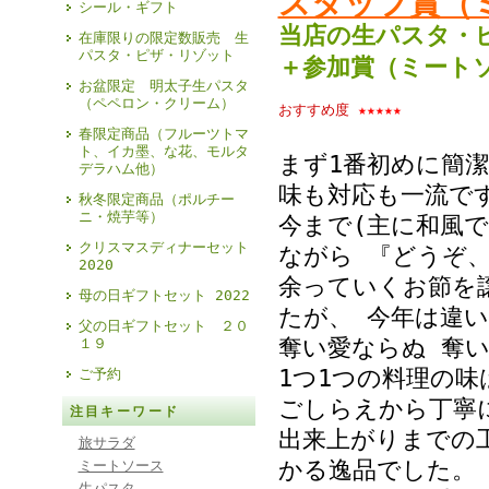
スタッフ賞（
シール・ギフト
当店の生パスタ・
在庫限りの限定数販売 生
パスタ・ピザ・リゾット
＋参加賞（ミート
お盆限定 明太子生パスタ
（ペペロン・クリーム）
おすすめ度
★★★★★
春限定商品（フルーツトマ
ト、イカ墨、な花、モルタ
まず1番初めに簡潔
デラハム他）
味も対応も一流です
秋冬限定商品（ポルチー
ニ・焼芋等）
今まで(主に和風で
クリスマスディナーセット
ながら 『どうぞ
2020
余っていくお節を
母の日ギフトセット 2022
たが、 今年は違
父の日ギフトセット ２０
奪い愛ならぬ 奪
１９
1つ1つの料理の味
ご予約
ごしらえから丁寧
注目キーワード
出来上がりまでの
旅サラダ
かる逸品でした。
ミートソース
生パスタ