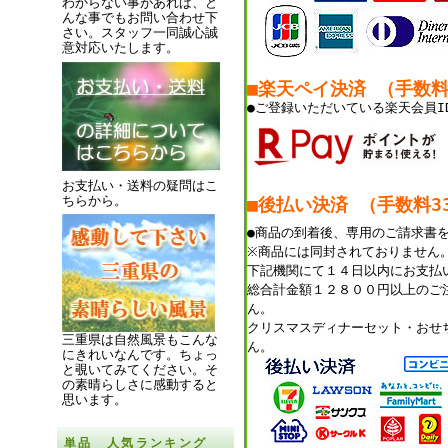
わからない事があれば、ど
んな事でもお問い合わせ下
さい。スタッフ一同誠心誠
意対応いたします。
■楽天ペイ決済 （手数
●ご登録いただいている楽天会員I
お支払い・送料の疑問はこ
ちらから。
■後払い決済 （手数料33
●商品の到着後、専用のご請求書
※商品には同封されておりません
下記機関にて１４日以内にお支払
総合計金額１２８００円以上のご
ん。
クリスマスディナーセット・おせ
三重県は自然風景もこんな
ん。
にきれいなんです。
ちょっ
と覗いてみてください。
そ
の素晴らしさに感動すると
思います。
単品 人気ランキング