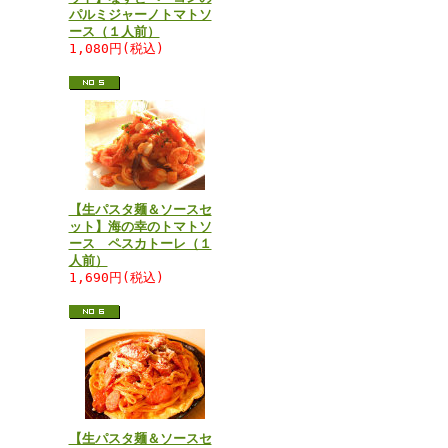
パルミジャーノトマトソ
ース（１人前）
1,080円(税込)
【生パスタ麺＆ソースセ
ット】海の幸のトマトソ
ース ペスカトーレ（１
人前）
1,690円(税込)
【生パスタ麺＆ソースセ