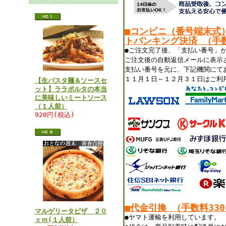
■コンビニ（番号端末式
トバンキング決済 （手数
●ご注文完了後、「支払い番号」
ご注文後の自動返信メールに表示
支払い番号を元に、下記機関にて
１１月１日～１２月３１日はご利
【生パスタ麺＆ソースセ
ット】ララポルタの本当
に美味しいミートソース
（１人前）
920円(税込)
■代金引換 （手数料33
マルゲリータピザ ２０
●ヤマト運輸を利用しています。
ｃｍ(１人前）