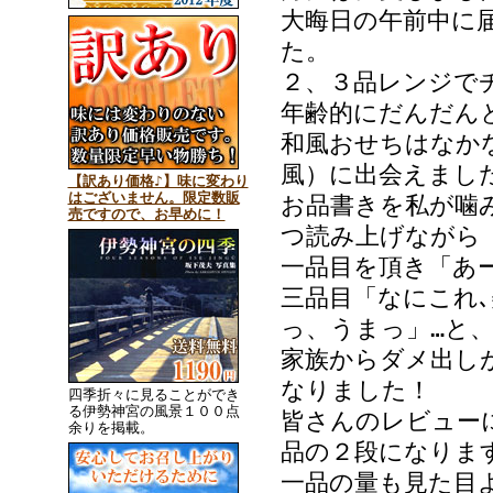
大晦日の午前中に
た。
２、３品レンジで
年齢的にだんだん
和風おせちはなか
風）に出会えまし
【訳あり価格♪】味に変わり
はございません。限定数販
お品書きを私が噛
売ですので、お早めに！
つ読み上げながら
一品目を頂き「あー
三品目「なにこれ､
っ、うまっ」…と
家族からダメ出し
なりました！
四季折々に見ることができ
る伊勢神宮の風景１００点
皆さんのレビュー
余りを掲載。
品の２段になりま
一品の量も見た目