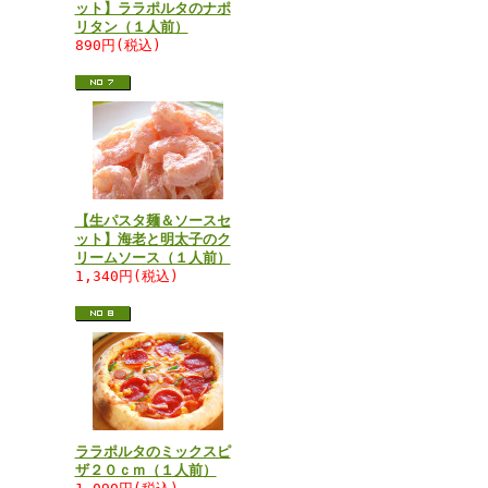
ット】ララポルタのナポ
リタン（１人前）
890円(税込)
【生パスタ麺＆ソースセ
ット】海老と明太子のク
リームソース（１人前）
1,340円(税込)
ララポルタのミックスピ
ザ２０ｃｍ（１人前）