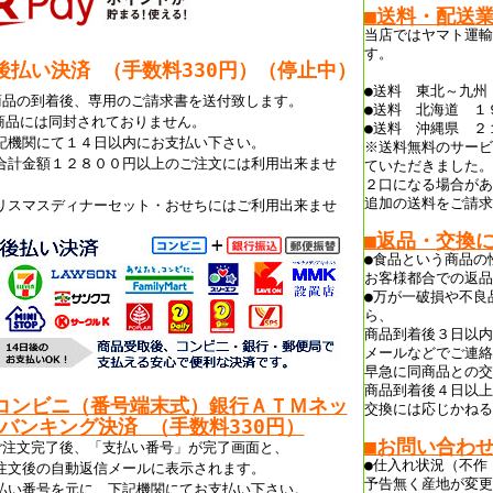
■送料・配送
当店ではヤマト運輸
す。
後払い決済 （手数料330
円）（停止中）
●送料 東北～九州
商品の到着後、専用のご請求書を送付致します。
●送料 北海道 １
商品には同封されておりません。
●送料 沖縄県 ２
記機関にて１４日以内にお支払い下さい。
※送料無料のサービ
合計金額１２８００円以上のご注文には利用出来ませ
ていただきました。
。
２口になる場合があ
追加の送料をご請求
リスマスディナーセット・おせちにはご利用出来ませ
。
■返品・交換
●食品という商品の
お客様都合での返品
●万が一破損や不良
ら、
商品到着後３日以内
メールなどでご連絡
早急に同商品との交
商品到着後４日以上
コンビニ（番号端末式）銀行ＡＴＭネッ
交換には応じかねる
バンキング決済 （手数料330円）
■お問い合わ
ご注文完了後、「支払い番号」が完了画面と、
●仕入れ状況（不作
注文後の自動返信メールに表示されます。
予告無く産地が変更
払い番号を元に、下記機関にてお支払い下さい。