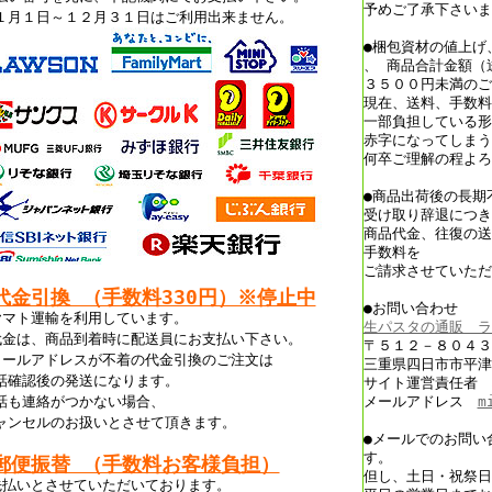
予めご了承下さいま
１月１日～１２月３１日はご利用出来ません。
●梱包資材の値上げ
、 商品合計金額（
３５００円未満のご
現在、送料、手数料
一部負担している形
赤字になってしまう
何卒ご理解の程よろ
●商品出荷後の長期
受け取り辞退につき
商品代金、往復の送
手数料を
ご請求させていただ
代金引換 （手数料330円）※停止中
●お問い合わせ
ヤマト運輸を利用しています。
生パスタの通販 ラ
代金は、商品到着時に配送員にお支払い下さい。
〒５１２－８０４３
メールアドレスが不着の代金引換のご注文は
三重県四日市市平津
話確認後の発送になります。
サイト運営責任者 
話も連絡がつかない場合、
メールアドレス
m
ャンセルのお扱いとさせて頂きます。
●メールでのお問い
す。
郵便振替 （手数料お客様負担）
但し、土日・祝祭日
先払いとさせていただいております。