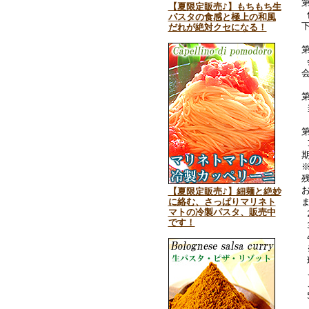
【夏限定販売♪】もちもち生
パスタの食感と極上の和風
だれが絶対クセになる！
【夏限定販売♪】細麺と絶妙
に絡む、さっぱりマリネト
マトの冷製パスタ、販売中
です！