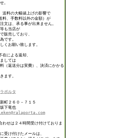
せ。
、送料の大幅値上げの影響で
送料、手数料以外の金額）が
注文は、承る事が出来ません。
等も当店が
で販売しており、
為です。
しくお願い致します。
不在による返却、
ましては
料（返送分は実費）、決済にかかる
きます。
ラポルタ
新町２６０－７１５
坂下竜也
ieken@ralaporta.com
合わせは２４時間受け付けておりま
に受け付けたメールは、