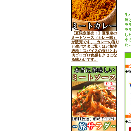
生
届
ラ
ラ
【夏限定販売！】夏限定の
し
ミートソース（カレー味）
小
が販売です。 カレーの香り
た
と生パスタは驚くほど相性
抜群！スパイスの香りとお
肉ゴロゴロ食感もクセにな
る味わいです。
■
●
■
●