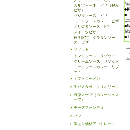
商
カルツォーネ ピザ（包み
●
ピザ）
●
バジルソース ピザ
ご
ミートソースカレー ピザ
●
照り焼きソース ピザ
翌
スイーツピザ
●
秋冬限定 グラタンソー
ス ピザ
｜
イ
リゾット
｜
生
トマトソース リゾット
｜
ト
クリームソース リゾット
｜
リ
ミートソースカレー リゾ
ット
トマトラーメン
生パスタ麺 タリオリーニ
野菜スープ（ポタージュス
ープ）
チーズフォンデュ
パン
訳あり価格アウトレット