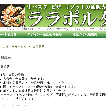
イタリアン洋風おせち・クリスマスディナーセット・生パスタ・ピザ・リゾッ
カートを見る
｜
ログイン・新規会員登録
｜
通販のご利用案内
｜
パスタ ララポルタ
>
会員規約
会員規約
会員規約
第1条 会員の登録
1.入会金・年会費は、無料です。
2.本規約を同意の上、会員登録を行なってください。
3.同じメールアドレスでの複数登録は、無効とします。
4.ポイントの有効期限は最終注文日より１年です。
※ボーナス・イベント時のポイントなど、不定期なポイントよりも最終注文日
残っていても失効されます）