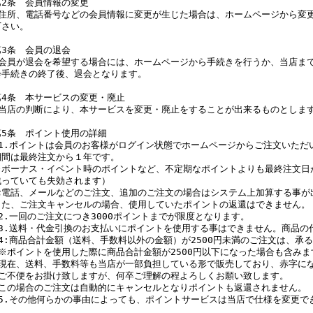
第2条 会員情報の変更
住所、電話番号などの会員情報に変更が生じた場合は、ホームページから変
下さい。
第3条 会員の退会
会員が退会を希望する場合には、ホームページから手続きを行うか、当店ま
会手続きの終了後、退会となります。
第4条 本サービスの変更・廃止
当店の判断により、本サービスを変更・廃止をすることが出来るものとしま
第5条 ポイント使用の詳細
1.ポイントは会員のお客様がログイン状態でホームページからご注文いただ
期間は最終注文から１年です。
※ボーナス・イベント時のポイントなど、不定期なポイントよりも最終注文日
残っていても失効されます）
お電話、メールなどのご注文、追加のご注文の場合はシステム上加算する事が
また、ご注文キャンセルの場合、使用していたポイントの返還はできません。
2.一回のご注文につき3000ポイントまでが限度となります。
3.送料・代金引換のお支払いにポイントを使用する事はできません。商品の
4:商品合計金額（送料、手数料以外の金額）が2500円未満のご注文は、承
※ポイントを使用した際に商品合計金額が2500円以下になった場合も含みま
現在、送料、手数料等も当店が一部負担している形で販売しており、赤字に
ご不便をお掛け致しますが、何卒ご理解の程よろしくお願い致します。
この場合のご注文は自動的にキャンセルとなりポイントも返還されません。
5.その他何らかの事由によっても、ポイントサービスは当店で仕様を変更で