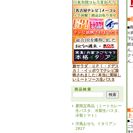
■
●
※
下
総
ん
ク
ん
旅サラダ・ＵＰ！・ドデス
カ！・イッポウでテレビ放
映されました♪本当に美味し
いミートソース生パスタ
商品検索
夏限定商品（ミートカレー
■
生パスタ、冷製生パスタ、
ト
冷製トマト）
●
洋風おせち イタリアン
ご
2027
支