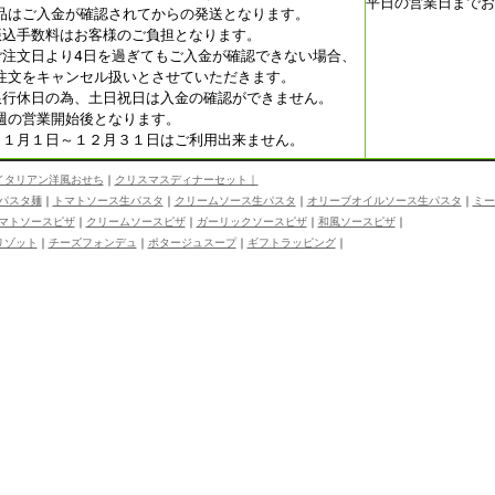
平日の営業日までお
品はご入金が確認されてからの発送となります。
振込手数料はお客様のご負担となります。
ご注文日より4日を過ぎてもご入金が確認できない場合、
注文をキャンセル扱いとさせていただきます。
銀行休日の為、土日祝日は入金の確認ができません。
週の営業開始後となります。
１１月１日～１２月３１日はご利用出来ません。
タリアン洋風おせち
｜
クリスマスディナーセット｜
パスタ麺
｜
トマトソース生パスタ
｜
クリームソース生パスタ
｜
オリーブオイルソース生パスタ
｜
ミー
マトソースピザ
｜
クリームソースピザ
｜
ガーリックソースピザ
｜
和風ソースピザ
｜
ゾット
｜
チーズフォンデュ
｜
ポタージュスープ
｜
ギフトラッピング
｜