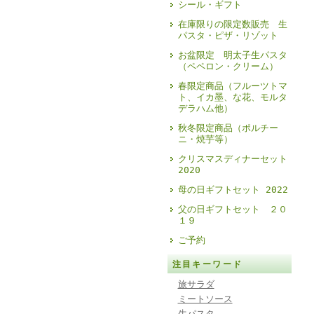
シール・ギフト
在庫限りの限定数販売 生
パスタ・ピザ・リゾット
お盆限定 明太子生パスタ
（ペペロン・クリーム）
春限定商品（フルーツトマ
ト、イカ墨、な花、モルタ
デラハム他）
秋冬限定商品（ポルチー
ニ・焼芋等）
クリスマスディナーセット
2020
母の日ギフトセット 2022
父の日ギフトセット ２０
１９
ご予約
注目キーワード
旅サラダ
ミートソース
生パスタ