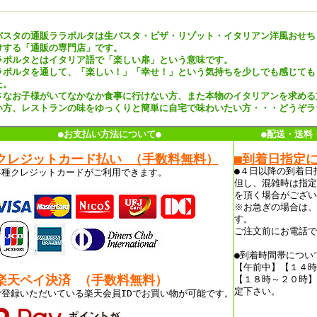
パスタの通販ララポルタは生パスタ・ピザ・リゾット・イタリアン洋風おせち
けする「通販の専門店」です。
ラポルタとはイタリア語で「楽しい扉」という意味です。
ラポルタを通して、「楽しい！」「幸せ！」という気持ちを少しでも感じても
た。
さなお子様がいてなかなか食事に行けない方、また本物のイタリアンを求める
い方、レストランの味をゆっくりと簡単に自宅で味わいたい方・・・どうぞラ
●お支払い方法について●
●配送・送料
クレジットカード払い （手数料無料）
■到着日指定
●４日以降の到着日
各種クレジットカードがご利用できます。
但し、混雑時は指定
を頂く場合がござい
※お急ぎの場合は、
す。
ご注文前にお電話で
●到着時間帯につい
【午前中】【１４時
楽天ペイ決済 （手数料無料）
【１８時～２０時】
定下さい。
ご登録いただいている楽天会員IDでお買い物が可能です。