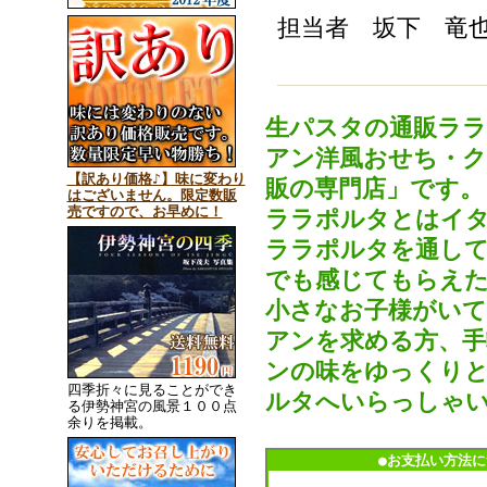
担当者 坂下 竜
生パスタの通販ラ
アン洋風おせち・
【訳あり価格♪】味に変わり
販の専門店」です。
はございません。限定数販
売ですので、お早めに！
ララポルタとはイタ
ララポルタを通して
でも感じてもらえた
小さなお子様がいて
アンを求める方、手
ンの味をゆっくりと
四季折々に見ることができ
ルタへいらっしゃ
る伊勢神宮の風景１００点
余りを掲載。
●お支払い方法に