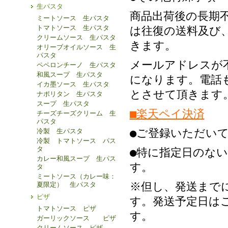
生パスタ
商品出荷後の長期
ミートソース 生パスタ
トマトソース 生パスタ
は往復の送料及び
クリームソース 生パスタ
きます。
オリーブオイルソース 生
パスタ
メールアドレスが
ペペロンチーノ 生パスタ
和風スープ 生パスタ
になります。電話
イカ墨ソース 生パスタ
とさせて頂きます
ナポリタン 生パスタ
スープ 生パスタ
■楽天ペイ決済
チーズチーズクリーム 生
パスタ
●ご登録いただい
冷製 生パスタ
冷製 トマトソース パス
タ
●特に指定日のな
カレー和風スープ 生パス
す。
タ
ミートソース（カレー味：
※但し、発送まで
夏限定） 生パスタ
ピザ
す。発送予定日は
トマトソース ピザ
す。
ガーリックソース ピザ
クリームソース ピザ