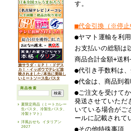
す。
■代金引換
（※停止
●ヤマト運輸を利
お支払いの総額は
商品合計金額+送料
旅サラダ・ＵＰ！・ドデス
●代引き手数料は
カ！・イッポウでテレビ放
映されました♪本当に美味し
いミートソース生パスタ
●代金は、商品到
商品検索
●ご注文を受けて
発送させていただ
夏限定商品（ミートカレー
いている場合がご
生パスタ、冷製生パスタ、
冷製トマト）
ールに記載されて
洋風おせち イタリアン
2027
●その他特殊事項