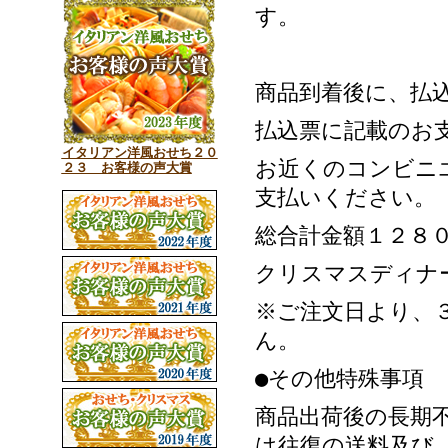
す。
商品到着後に、払
払込票に記載のお
イタリアン洋風おせち２０
お近くのコンビニ
２３ お客様の声大賞
支払いください。
総合計金額１２８
クリスマスディナ
※ご注文日より、
ん。
●その他特殊事項
商品出荷後の長期
は往復の送料及び