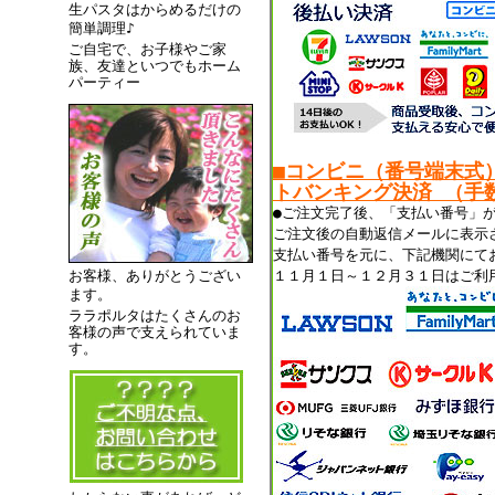
生パスタはからめるだけの
簡単調理♪
ご自宅で、お子様やご家
族、友達といつでもホーム
パーティー
■コンビニ（番号端末式
トバンキング決済 （手数
●ご注文完了後、「支払い番号」
ご注文後の自動返信メールに表示
支払い番号を元に、下記機関にて
お客様、ありがとうござい
１１月１日～１２月３１日はご利
ます。
ララポルタはたくさんのお
客様の声で支えられていま
す。