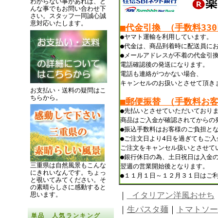
わからない事があれば、ど
んな事でもお問い合わせ下
さい。スタッフ一同誠心誠
意対応いたします。
■代金引換 （手数料33
●ヤマト運輸を利用しています。
●代金は、商品到着時に配送員に
●メールアドレスが不着の代金引
電話確認後の発送になります。
電話も連絡がつかない場合、
キャンセルのお扱いとさせて頂き
お支払い・送料の疑問はこ
ちらから。
■郵便振替 （手数料お
●先払いとさせていただいており
商品はご入金が確認されてからの
●振込手数料はお客様のご負担と
●ご注文日より4日を過ぎてもご
ご注文をキャンセル扱いとさせて
●銀行休日の為、土日祝日は入金
三重県は自然風景もこんな
翌週の営業開始後となります。
にきれいなんです。
ちょっ
●１１月１日～１２月３１日はご
と覗いてみてください。
そ
の素晴らしさに感動すると
｜
イタリアン洋風おせち
思います。
｜
生パスタ麺
｜
トマトソー
単品 人気ランキング