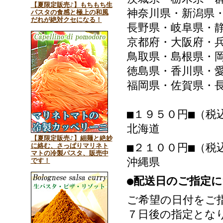
【夏限定販売♪】もちもち生
神奈川県・新潟県
パスタの食感と極上の和風
だれが絶対クセになる！
長野県・岐阜県・
京都府・大阪府・
鳥取県・島根県・
徳島県・香川県・
福岡県・佐賀県・
■１９５０円■（税
北海道
【夏限定販売♪】細麺と絶妙
■２１００円■（税
に絡む、さっぱりマリネト
マトの冷製パスタ、販売中
沖縄県
です！
●配送日のご指定
ご希望の日付をご
７日後の指定とな