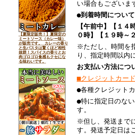
い場合もございま
●到着時間について
【午前中】【１４
０時】【１９時～
【夏限定販売！】夏限定の
ミートソース（カレー味）
が販売です。 カレーの香り
※ただし、時間を
と生パスタは驚くほど相性
抜群！スパイスの香りとお
り、指定時間以内
肉ゴロゴロ食感もクセにな
る味わいです。
お支払い方法につ
■クレジットカー
●各種クレジット
●特に指定日のな
す。
※但し、発送まで
す。発送予定日は