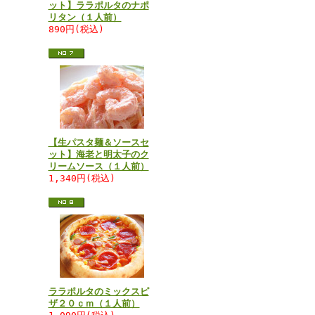
ット】ララポルタのナポ
リタン（１人前）
890円(税込)
【生パスタ麺＆ソースセ
ット】海老と明太子のク
リームソース（１人前）
1,340円(税込)
ララポルタのミックスピ
ザ２０ｃｍ（１人前）