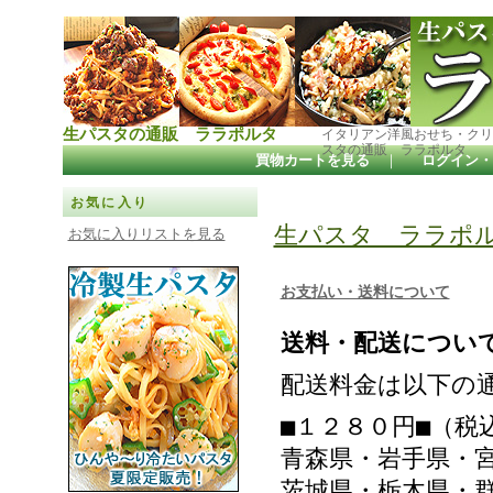
生パスタの通販 ララポルタ
イタリアン洋風おせち・クリ
スタの通販 ララポルタ
買物カートを見る
｜
ログイン・
お気に入り
生パスタ ララポ
お気に入りリストを見る
お支払い・送料について
送料・配送につい
配送料金は以下の
■１２８０円■（税
青森県・岩手県・
茨城県・栃木県・