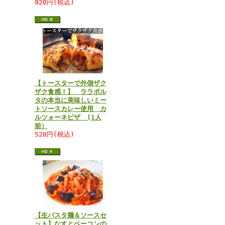
920円(税込)
【トースターで外側ザク
ザク食感！】 ララポル
タの本当に美味しいミー
トソースカレー使用 カ
ルツォーネピザ (1人
前）
520円(税込)
【生パスタ麺＆ソースセ
ット】なすとベーコンの