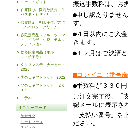
シール・ギフト
振込手数料は、お
在庫限りの限定数販売 生
●申し訳ありませ
パスタ・ピザ・リゾット
す。
お盆限定 明太子生パスタ
（ペペロン・クリーム）
●４日以内にご入
春限定商品（フルーツトマ
ト、イカ墨、な花、モルタ
きます。
デラハム他）
●１２月はご決済
秋冬限定商品（ポルチー
ニ・焼芋等）
クリスマスディナーセット
2020
■コンビニ（番号
母の日ギフトセット 2022
●
手数料が３３０円
父の日ギフトセット ２０
１９
ご注文完了後、「
ご予約
認メールに表示さ
注目キーワード
「支払い番号」を
旅サラダ
ださい。
ミートソース
生パスタ