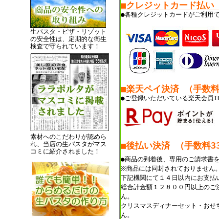
■クレジットカード払い
●各種クレジットカードがご利用
生パスタ・ピザ・リゾット
の安全性は、定期的な衛生
検査で守られています！
■楽天ペイ決済 （手数
●ご登録いただいている楽天会員I
素材へのこだわりが認めら
れ、当店の生パスタがマス
■後払い決済 （手数料33
コミに紹介されました！
●商品の到着後、専用のご請求書
※商品には同封されておりません
下記機関にて１４日以内にお支払
総合計金額１２８００円以上のご
ん。
クリスマスディナーセット・おせ
ん。