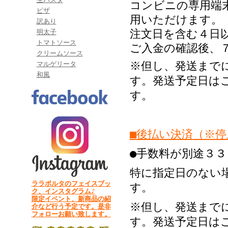
コンビニの専用端
ピザ
用いただけます。
訳あり
注文日を含む４日
明太子
トマトソース
ご入金の確認後、
クリームソース
※但し、発送まで
マルゲリータ
和風
す。発送予定日は
す。
■後払い決済
（※停
●手数料が別途３
特に指定日のない
ララポルタのフェイスブッ
す。
ク、インスタグラム♪
限定イベント、新商品の紹
※但し、発送まで
介など行う予定です。是非
フォローお願い致します。
す。発送予定日は