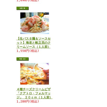
1,090円(税込)
【生パスタ麺＆ソースセ
ット】海老と帆立貝のク
リームソース（１人前）
1,550円(税込)
４種チーズクリームピザ
「クアトロ・フォルマッ
ジ」 ２０ｃｍ（１人前）
1,280円(税込)