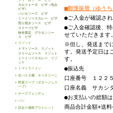
カルツォーネ ピザ（包み
■郵便振替（ゆう
ピザ）
バジルソース ピザ
●ご入金が確認さ
ミートソースカレー ピザ
照り焼きソース ピザ
●ご入金確認後、
スイーツピザ
秋冬限定 グラタンソー
せていただきます
ス ピザ
リゾット
※但し、発送まで
トマトソース リゾット
す。発送予定日は
クリームソース リゾット
す。
ミートソースカレー リゾ
ット
●振込先
トマトラーメン
生パスタ麺 タリオリーニ
口座番号
１２２
野菜スープ（ポタージュス
口座名義 サカシ
ープ）
チーズフォンデュ
●お支払いの総額
パン
商品合計金額+送料
訳あり価格アウトレット