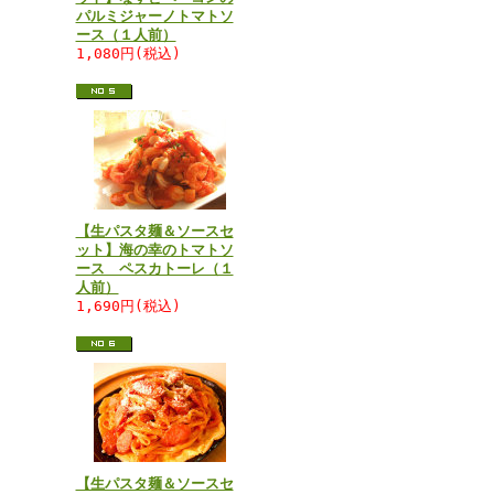
パルミジャーノトマトソ
ース（１人前）
1,080円(税込)
【生パスタ麺＆ソースセ
ット】海の幸のトマトソ
ース ペスカトーレ（１
人前）
1,690円(税込)
【生パスタ麺＆ソースセ