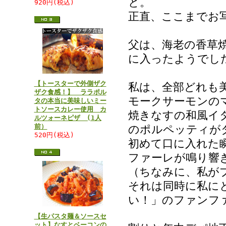
と。
920円(税込)
正直、ここまでお
父は、海老の香草
に入ったようでし
【トースターで外側ザク
私は、全部どれも
ザク食感！】 ララポル
モークサーモンの
タの本当に美味しいミー
トソースカレー使用 カ
焼きなすの和風イ
ルツォーネピザ (1人
前）
のポルペッティが
520円(税込)
初めて口に入れた瞬
ファーレが鳴り響
（ちなみに、私が
それは同時に私に
い！」のファンフ
【生パスタ麺＆ソースセ
ット】なすとベーコンの