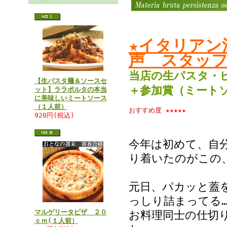
★イタリアン
声 スタッフ
当店の生パスタ・
【生パスタ麺＆ソースセ
＋参加賞（ミート
ット】ララポルタの本当
に美味しいミートソース
（１人前）
おすすめ度
★★★★★
920円(税込)
今年は初めて、自
り着いたのがこの
元日、パカッと蓋
っしり詰まってる
マルゲリータピザ ２０
お料理同士の仕切
ｃｍ(１人前）