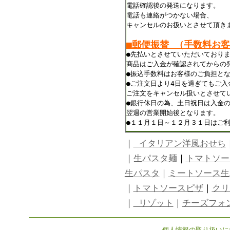
電話確認後の発送になります。
電話も連絡がつかない場合、
キャンセルのお扱いとさせて頂き
■郵便振替 （手数料お
●先払いとさせていただいており
商品はご入金が確認されてからの
●振込手数料はお客様のご負担と
●ご注文日より4日を過ぎてもご入
ご注文をキャンセル扱いとさせて
●銀行休日の為、土日祝日は入金
翌週の営業開始後となります。
●１１月１日～１２月３１日はご
｜
イタリアン洋風おせち
｜
生パスタ麺
｜
トマトソー
生パスタ
｜
ミートソース生
｜
トマトソースピザ
｜
クリ
｜
リゾット
｜
チーズフォ
個人情報の取り扱いに