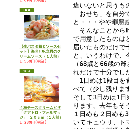
1,090円(税込)
違いないと思うも
「おせち」を自分
と・・・やや罪悪
そんなことから昨
で用意したものは
届いたものだけで
【生パスタ麺＆ソースセ
ット】海老と帆立貝のク
と、いうわけで、
リームソース（１人前）
1,550円(税込)
（68歳と66歳の
れだけで十分でし
1日めは1段目を
べて（少し残りま
そして3日めは1
ります。去年もそ
４種チーズクリームピザ
「クアトロ・フォルマッ
１日めも２日めも
ジ」 ２０ｃｍ（１人前）
いてキュウリ、ト
1,280円(税込)