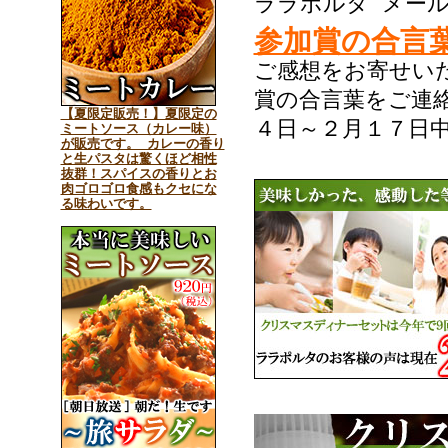
ララポルタ メー
参加賞の合言
ご感想をお寄せい
賞の合言葉をご連
【夏限定販売！】夏限定の
４日～２月１７日
ミートソース（カレー味）
が販売です。 カレーの香り
と生パスタは驚くほど相性
抜群！スパイスの香りとお
肉ゴロゴロ食感もクセにな
る味わいです。