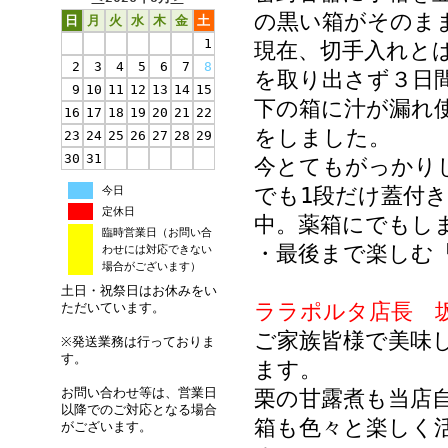
の黒い箱がそのま
日
月
火
水
木
金
土
1
現在、切手入れと
2
3
4
5
6
7
8
を取り出さず３日
9
10
11
12
13
14
15
下の箱に汁が漏れ
16
17
18
19
20
21
22
をしました。
23
24
25
26
27
28
29
30
31
今とてもがっかり
でも1段だけ蓋付
今日
定休日
中。薬箱にでもし
臨時営業日（お問い合
・最後まで楽しむ
わせには対応できない
場合がございます）
土日・祝祭日はお休みをい
ララポルタ店長 
ただいています。
ご家族皆様で美味
※発送業務は行っておりま
す。
ます。
お問い合わせ等は、営業日
栗の甘露煮も当店
以降でのご対応となる場合
箱も色々と楽しく
がございます。