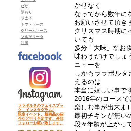
かせなく
ピザ
訳あり
なってから数年にな
明太子
お願いさせて頂き
トマトソース
クリスマス時期に
クリームソース
マルゲリータ
いても
和風
多分「大味」なお
味わうだけでしょ
ニューを
しかもララポルタ
えるのは
本当に嬉しい事で
2016年のコース
ララポルタのフェイスブッ
楽しむ事が出来ま
ク、インスタグラム♪
限定イベント、新商品の紹
最初チキンが無い
介など行う予定です。是非
段々年齢が上がっ
フォローお願い致します。