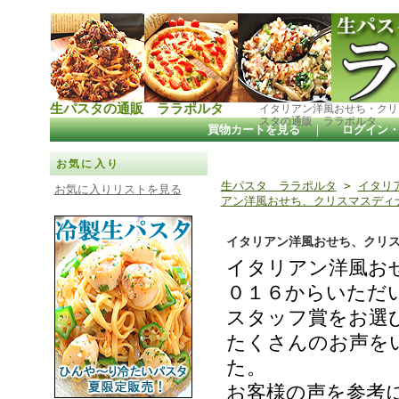
生パスタの通販 ララポルタ
イタリアン洋風おせち・クリ
スタの通販 ララポルタ
買物カートを見る
｜
ログイン
お気に入り
生パスタ ララポルタ
>
イタリ
お気に入りリストを見る
アン洋風おせち、クリスマスディナ
イタリアン洋風おせち、クリス
イタリアン洋風お
０１６からいただ
スタッフ賞をお選
たくさんのお声を
た。
お客様の声を参考