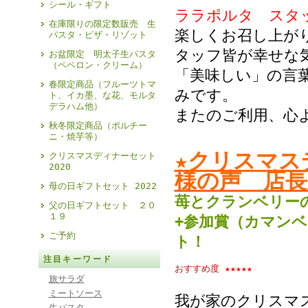
シール・ギフト
ララポルタ スタ
在庫限りの限定数販売 生
楽しくお召し上が
パスタ・ピザ・リゾット
タッフ皆が幸せな
お盆限定 明太子生パスタ
（ペペロン・クリーム）
「美味しい」の言
春限定商品（フルーツトマ
みです。
ト、イカ墨、な花、モルタ
デラハム他）
またのご利用、心
秋冬限定商品（ポルチー
ニ・焼芋等）
★クリスマス
クリスマスディナーセット
2020
様の声 店長
母の日ギフトセット 2022
苺とクランベリー
父の日ギフトセット ２０
１９
+参加賞（カマン
ご予約
ト！
注目キーワード
おすすめ度
★★★★★
旅サラダ
ミートソース
我が家のクリスマ
生パスタ