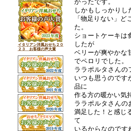
かったです。
しかもしっかりし
「物足りない」ど
た。
ショートケーキは
したが
イタリアン洋風おせち２０
２３ お客様の声大賞
ベリーが爽やかな
でペロリでした。
ララポルタさんの
いつも思うのです
品に
作る方の暖かい気
ララポルタさんの
満足した！と感じ
て
いるからなのです