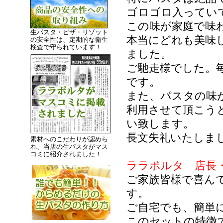
ゴロゴロ入ってい
この味が家庭で味
生パスタ・ピザ・リゾット
本当にどれも美味
の安全性は、定期的な衛生
検査で守られています！
ました。
ご馳走様でした。
です。
また、パスタの味
利用させて頂こう
い致します。
長文失礼いたしま
素材へのこだわりが認めら
れ、当店の生パスタがマス
コミに紹介されました！
ララポルタ 店長
ご家族皆様で喜ん
す。
ご自宅でも、簡単
このセットの特徴