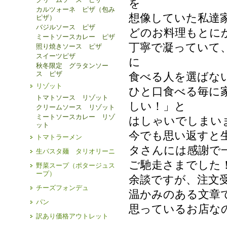
を
カルツォーネ ピザ（包み
想像していた私達
ピザ）
バジルソース ピザ
どのお料理もとに
ミートソースカレー ピザ
丁寧で凝っていて
照り焼きソース ピザ
スイーツピザ
に
秋冬限定 グラタンソー
ス ピザ
食べる人を選ばな
リゾット
ひと口食べる毎に
トマトソース リゾット
しい！」と
クリームソース リゾット
ミートソースカレー リゾ
はしゃいでしまい
ット
今でも思い返すと生
トマトラーメン
タさんには感謝で
生パスタ麺 タリオリーニ
ご馳走さまでした
野菜スープ（ポタージュス
ープ）
余談ですが、注文
チーズフォンデュ
温かみのある文章
パン
思っているお店な
訳あり価格アウトレット