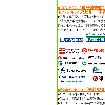
■コンビニ（番号端末式
トバンキング決済 （手数
●ご注文完了後、「支払い番号」
ご注文後の自動返信メールに表示
支払い番号を元に、下記機関にて
１１月１日～１２月３１日はご利
■代金引換 （手数料33
●ヤマト運輸を利用しています。
●代金は、商品到着時に配送員に
●メールアドレスが不着の代金引