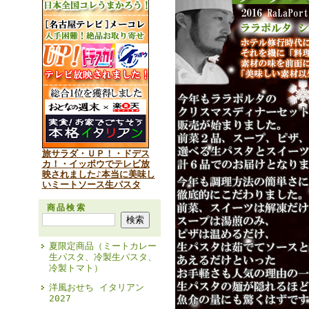
旅サラダ・ＵＰ！・ドデス
カ！・イッポウでテレビ放
映されました♪本当に美味し
いミートソース生パスタ
商品検索
夏限定商品（ミートカレー
生パスタ、冷製生パスタ、
冷製トマト）
洋風おせち イタリアン
2027