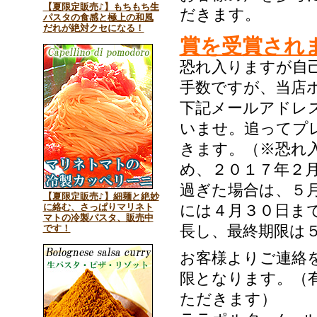
【夏限定販売♪】もちもち生
だきます。
パスタの食感と極上の和風
だれが絶対クセになる！
賞を受賞され
恐れ入りますが自
手数ですが、当店
下記メールアドレ
いませ。追ってプ
きます。（※恐れ
め、２０１７年２
過ぎた場合は、５
【夏限定販売♪】細麺と絶妙
に絡む、さっぱりマリネト
には４月３０日ま
マトの冷製パスタ、販売中
長し、最終期限は
です！
お客様よりご連絡
限となります。（
ただきます）