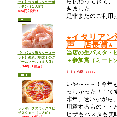
ら伝わってきて、
ット】ララポルタのナポ
リタン（１人前）
きました。
890円(税込)
是非またのご利用
★イタリアン
声 店長賞★
当店の生パスタ・
【生パスタ麺＆ソースセ
ット】海老と明太子のク
＋参加賞（ミート
リームソース（１人前）
1,340円(税込)
おすすめ度
★★★★★
いや～～～！今年
っしかった！！で
昨年、迷いながら
用意するもの・・
ララポルタのミックスピ
ザ２０ｃｍ（１人前）
ピザもパスタも美