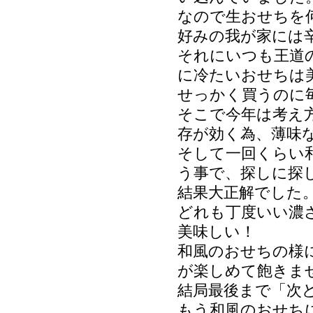
なので生おせちを
好みの我が家には
それにいつも王道
に冷たいおせちは
せっかく買うのに
そこで今年は考え
存が効く為、薄味
そして一回くらい
う事で、探しに探
結果大正解でした
どれも丁度いい濃
美味しい！
和風のおせちの様
が楽しめて飽きま
結局最後まで「次
もう和風のおせち