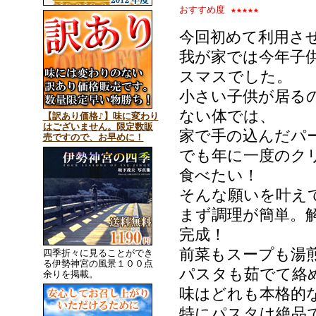
おすすめ度
★★★★★
今回初めて利用さ
我が家では今年子
スマスでした。
小さい子供が居る
ない体では、
【訳あり価格♪】味に変わり
はございません。限定数販
家で手の込んだパ
売ですので、お早めに！
でも年に一度のク
食べたい！
そんな願いを叶え
まず調理が簡単。
完成！
前菜もスープも湯
四季折々に見ることができ
る伊勢神宮の風景１００点
パスタも茹でて絡
余りを掲載。
味はどれも本格的
特にパスタは絶品