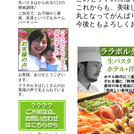
生パスタはからめるだけの
これからも、美味
簡単調理♪
ご自宅で、お子様やご家
丸となってがんば
族、友達といつでもホーム
パーティー
今後ともよろしく
お客様、ありがとうござい
ます。
ララポルタはたくさんのお
客様の声で支えられていま
す。