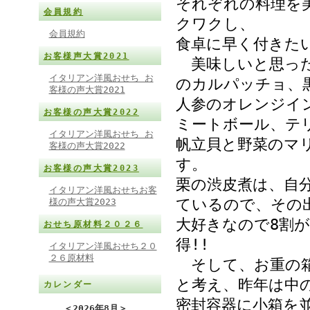
それぞれの料理を
会員規約
クワクし、
会員規約
食卓に早く付きた
お客様声大賞2021
美味しいと思った
イタリアン洋風おせち お
のカルパッチョ、
客様の声大賞2021
人参のオレンジイ
お客様の声大賞2022
ミートボール、テ
イタリアン洋風おせち お
帆立貝と野菜のマ
客様の声大賞2022
す。
お客様の声大賞2023
栗の渋皮煮は、自
イタリアン洋風おせちお客
ているので、その
様の声大賞2023
大好きなので8割
おせち原材料２０２６
得!!
イタリアン洋風おせち２０
２６原材料
そして、お重の箱
と考え、昨年は中
カレンダー
密封容器に小箱を
＜
2026年8月
＞