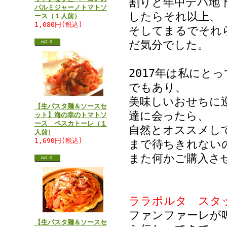
割りと年中デパ地
パルミジャーノトマトソ
したらそれ以上、
ース（１人前）
1,080円(税込)
そしてまるでそれ
だ気分でした。
2017年は私にと
でもあり、
美味しいおせちに
【生パスタ麺＆ソースセ
達に会ったら、
ット】海の幸のトマトソ
ース ペスカトーレ（１
自然とオススメし
人前）
1,690円(税込)
まで待ちきれない
また何かご購入さ
ララポルタ スタ
ファンファーレが
【生パスタ麺＆ソースセ