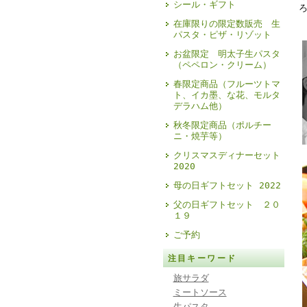
シール・ギフト
在庫限りの限定数販売 生
パスタ・ピザ・リゾット
お盆限定 明太子生パスタ
（ペペロン・クリーム）
春限定商品（フルーツトマ
ト、イカ墨、な花、モルタ
デラハム他）
秋冬限定商品（ポルチー
ニ・焼芋等）
クリスマスディナーセット
2020
母の日ギフトセット 2022
父の日ギフトセット ２０
１９
ご予約
注目キーワード
旅サラダ
ミートソース
生パスタ