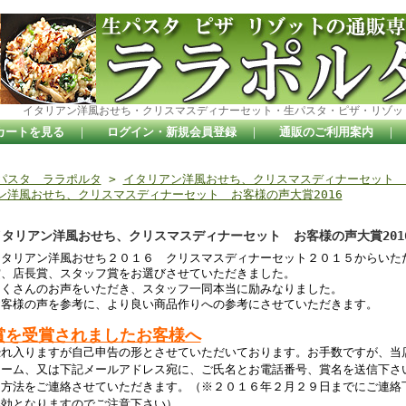
イタリアン洋風おせち・クリスマスディナーセット・生パスタ・ピザ・リゾッ
カートを見る
｜
ログイン・新規会員登録
｜
通販のご利用案内
｜
パスタ ララポルタ
>
イタリアン洋風おせち、クリスマスディナーセット お
ン洋風おせち、クリスマスディナーセット お客様の声大賞2016
イタリアン洋風おせち、クリスマスディナーセット お客様の声大賞201
イタリアン洋風おせち２０１６ クリスマスディナーセット２０１５からいた
賞、店長賞、スタッフ賞をお選びさせていただきました。
たくさんのお声をいただき、スタッフ一同本当に励みなりました。
お客様の声を参考に、より良い商品作りへの参考にさせていただきます。
賞を受賞されましたお客様へ
恐れ入りますが自己申告の形とさせていただいております。お手数ですが、当
ォーム、又は下記メールアドレス宛に、ご氏名とお電話番号、賞名を送信下さ
し方法をご連絡させていただきます。（※２０１６年２月２９日までにご連絡
無効となりますのでご注意下さい）