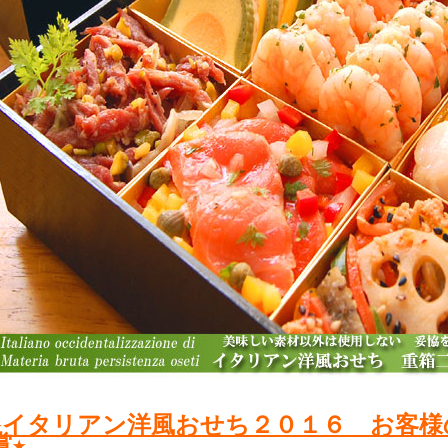
★イタリアン洋風おせち２０１６ お客様
賞★