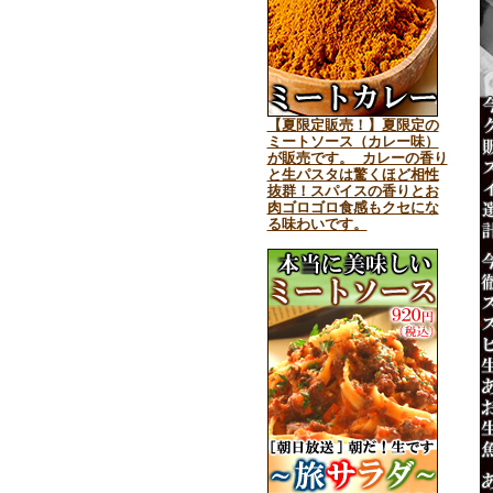
【夏限定販売！】夏限定の
ミートソース（カレー味）
が販売です。 カレーの香り
と生パスタは驚くほど相性
抜群！スパイスの香りとお
肉ゴロゴロ食感もクセにな
る味わいです。