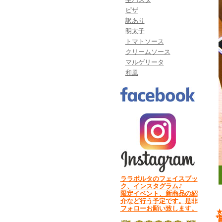
ピザ
訳あり
明太子
トマトソース
クリームソース
マルゲリータ
和風
ララポルタのフェイスブッ
ク、インスタグラム♪
限定イベント、新商品の紹
介など行う予定です。是非
フォローお願い致します。