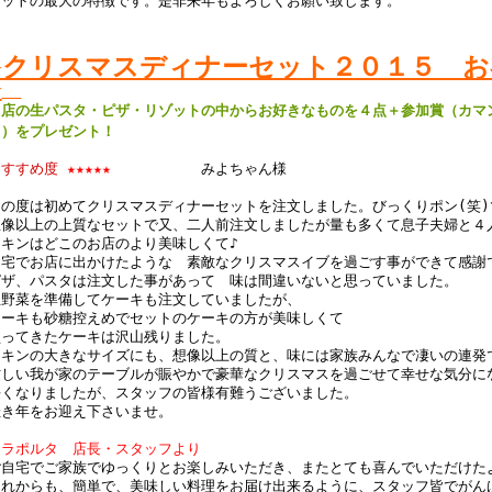
セットの最大の特徴です。是非来年もよろしくお願い致します。
★クリスマスディナーセット２０１５ お
★
当店の生パスタ・ピザ・リゾットの中からお好きなものを４点＋参加賞（カマ
ト）をプレゼント
！
おすすめ度
★★★★★
みよちゃん様
この度は初めてクリスマスディナーセットを注文しました。びっくりポン(笑)
想像以上の上質なセットで又、二人前注文しましたが量も多くて息子夫婦と４
チキンはどこのお店のより美味しくて♪
自宅でお店に出かけたような 素敵なクリスマスイブを過ごす事ができて感謝
ピザ、パスタは注文した事があって 味は間違いないと思っていました。
生野菜を準備してケーキも注文していましたが、
ケーキも砂糖控えめでセットのケーキの方が美味しくて
買ってきたケーキは沢山残りました。
チキンの大きなサイズにも、想像以上の質と、味には家族みんなで凄いの連発
忙しい我が家のテーブルが賑やかで豪華なクリスマスを過ごせて幸せな気分に
長くなりましたが、スタッフの皆様有難うございました。
佳き年をお迎え下さいませ。
ララポルタ 店長・スタッフより
ご自宅でご家族でゆっくりとお楽しみいただき、またとても喜んでいただけた
これからも、簡単で、美味しい料理をお届け出来るように、スタッフ皆でがん