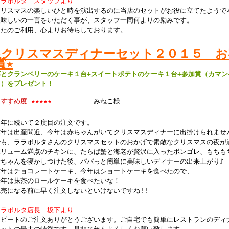
ララポルタ スタッフより
クリスマスの楽しいひと時を演出するのに当店のセットがお役に立てたようで
美味しいの一言をいただく事が、スタッフ一同何よりの励みです。
またのご利用、心よりお待ちしております。
★クリスマスディナーセット２０１５ お
賞★
苺とクランベリーのケーキ１台+スイートポテトのケーキ１台+参加賞（カマ
ト）をプレゼント！
おすすめ度
★★★★★
みねこ様
昨年に続いて２度目の注文です。
昨年は出産間近、今年は赤ちゃんがいてクリスマスディナーに出掛けられませ
でも、ララポルタさんのクリスマスセットのおかげで素敵なクリスマスの夜が
ボリューム満点のチキンに、たらば蟹と海老が贅沢に入ったボンゴレ、もちも
赤ちゃんを寝かしつけた後、パパっと簡単に美味しいディナーの出来上がり♪
昨年はチョコレートケーキ、今年はショートケーキを食べたので、
来年は抹茶のロールケーキを食べたいな！
完売になる前に早く注文しないといけないですね!!
ララポルタ店長 坂下より
リピートのご注文ありがとうございます。ご自宅でも簡単にレストランのディ