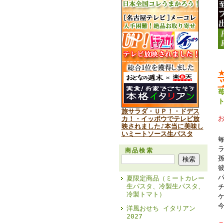
旅サラダ・ＵＰ！・ドデス
カ！・イッポウでテレビ放
映されました♪本当に美味し
いミートソース生パスタ
商品検索
夏限定商品（ミートカレー
生パスタ、冷製生パスタ、
冷製トマト）
洋風おせち イタリアン
2027