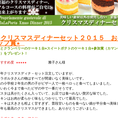
★クリスマスディナーセット２０１５ お
ッフ賞★
苺とクランベリーのケーキ１台+スイートポテトのケーキ１台+参加賞（カマ
ト）をプレゼント！
おすすめ度
★★★★★
雅子さん様
毎年クリスマスディナ－セット注文していますが、
ララポルタさんの物はすべてが間違いなく美味しいです。
孫の小学校２年生の男の子がピザ一人で一枚ペロっと食べてしまいました。
彼いわく今まで食べたピザの中で一番だそうです。
パスタは具がたくさん入っていて、お店では食べれない贅沢な味でした。
チキンはお肉が柔らかく味もしつかりしていて最高でした。
ケ－キは大きさも程よく甘すぎず、普段甘いものを食べない娘が半分食べ美味
今年も最高のクリスマスができました。ありがとうございました。