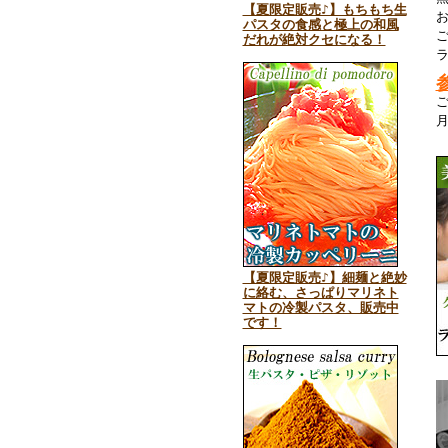
【夏限定販売♪】もちもち生
パスタの食感と極上の和風
だれが絶対クセになる！
【夏限定販売♪】細麺と絶妙
に絡む、さっぱりマリネト
マトの冷製パスタ、販売中
です！