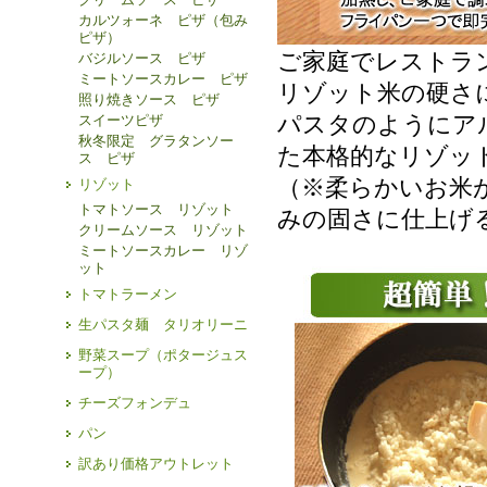
カルツォーネ ピザ（包み
ピザ）
ご家庭でレストラ
バジルソース ピザ
ミートソースカレー ピザ
リゾット米の硬さ
照り焼きソース ピザ
パスタのようにア
スイーツピザ
秋冬限定 グラタンソー
た本格的なリゾッ
ス ピザ
（※柔らかいお米
リゾット
トマトソース リゾット
みの固さに仕上げ
クリームソース リゾット
ミートソースカレー リゾ
ット
トマトラーメン
生パスタ麺 タリオリーニ
野菜スープ（ポタージュス
ープ）
チーズフォンデュ
パン
訳あり価格アウトレット