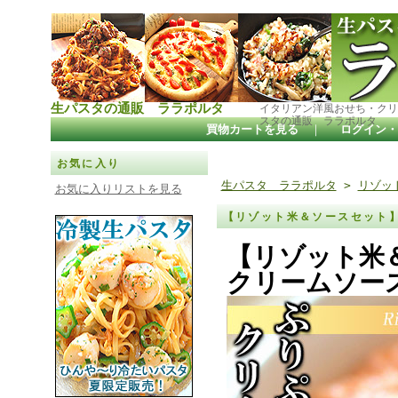
生パスタの通販 ララポルタ
イタリアン洋風おせち・クリ
スタの通販 ララポルタ
買物カートを見る
｜
ログイン・
お気に入り
生パスタ ララポルタ
>
リゾッ
お気に入りリストを見る
【リゾット米＆ソースセット
【リゾット米
クリームソー