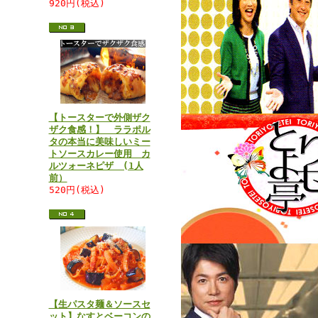
920円(税込)
【トースターで外側ザク
ザク食感！】 ララポル
タの本当に美味しいミー
トソースカレー使用 カ
ルツォーネピザ (1人
前）
520円(税込)
【生パスタ麺＆ソースセ
ット】なすとベーコンの