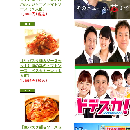
パルミジャーノトマトソ
ース（１人前）
1,080円(税込)
【生パスタ麺＆ソースセ
ット】海の幸のトマトソ
ース ペスカトーレ（１
人前）
1,690円(税込)
【生パスタ麺＆ソースセ