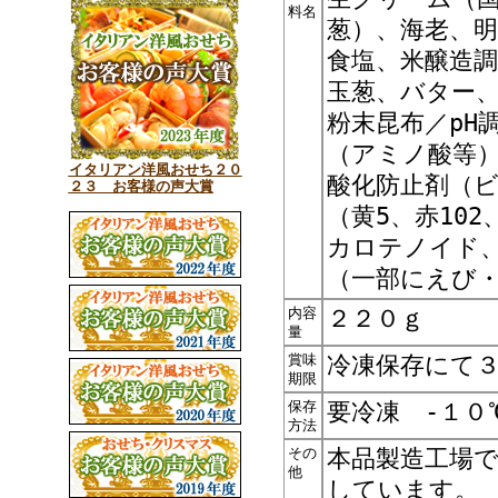
料名
葱）、海老、
食塩、米醸造
玉葱、バター
粉末昆布／pH
（アミノ酸等
イタリアン洋風おせち２０
酸化防止剤（
２３ お客様の声大賞
（黄5、赤102
カロテノイド、
（一部にえび
内容
２２０ｇ
量
賞味
冷凍保存にて
期限
保存
要冷凍 -１０
方法
その
本品製造工場
他
しています。