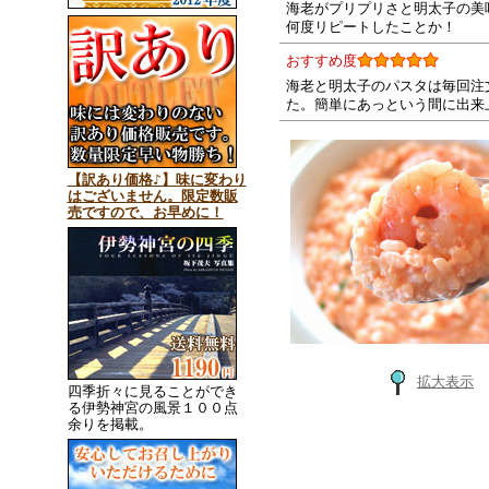
海老がプリプリさと明太子の美
何度リピートしたことか！
おすすめ度
海老と明太子のパスタは毎回注
た。簡単にあっという間に出来
【訳あり価格♪】味に変わり
はございません。限定数販
売ですので、お早めに！
拡大表示
四季折々に見ることができ
る伊勢神宮の風景１００点
余りを掲載。