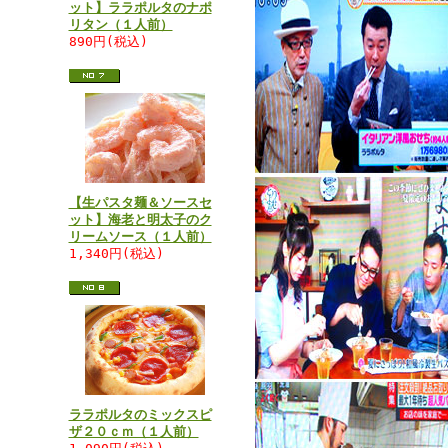
ット】ララポルタのナポ
リタン（１人前）
890円(税込)
【生パスタ麺＆ソースセ
ット】海老と明太子のク
リームソース（１人前）
1,340円(税込)
ララポルタのミックスピ
ザ２０ｃｍ（１人前）