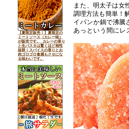
また、明太子は女
調理方法も簡単！
イパンか鍋で沸騰
あっという間にレ
【夏限定販売！】夏限定の
ミートソース（カレー味）
が販売です。 カレーの香り
と生パスタは驚くほど相性
抜群！スパイスの香りとお
肉ゴロゴロ食感もクセにな
る味わいです。