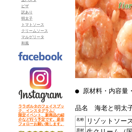
ピザ
訳あり
明太子
トマトソース
クリームソース
マルゲリータ
和風
● 原材料・内容量
ララポルタのフェイスブッ
品名 海老と明太
ク、インスタグラム♪
限定イベント、新商品の紹
介など行う予定です。是非
名称
リゾットソー
フォローお願い致します。
原材
生クリーム（