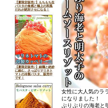
【夏限定販売♪】もちもち生
パスタの食感と極上の和風
だれが絶対クセになる！
【夏限定販売♪】細麺と絶妙
に絡む、さっぱりマリネト
マトの冷製パスタ、販売中
です！
女性に大人気のラ
になりました！
ぷりぷりの海老と