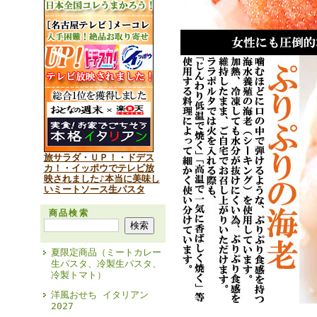
旅サラダ・ＵＰ！・ドデス
カ！・イッポウでテレビ放
映されました♪本当に美味し
いミートソース生パスタ
商品検索
夏限定商品（ミートカレー
生パスタ、冷製生パスタ、
冷製トマト）
洋風おせち イタリアン
2027