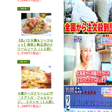
1,090円(税込)
【生パスタ麺＆ソースセ
ット】海老と帆立貝のク
リームソース（１人前）
1,550円(税込)
４種チーズクリームピザ
「クアトロ・フォルマッ
ジ」 ２０ｃｍ（１人前）
1,280円(税込)