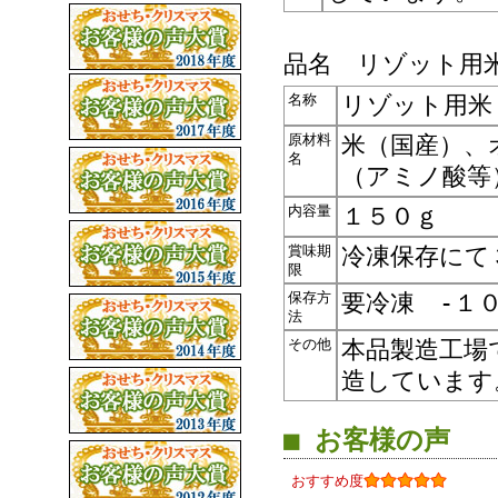
品名 リゾット用
名称
リゾット用米
原材料
米（国産）、
名
（アミノ酸等
内容量
１５０ｇ
賞味期
冷凍保存にて
限
保存方
要冷凍 -１
法
その他
本品製造工場
造しています
■ お客様の声
おすすめ度