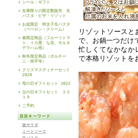
シール・ギフト
在庫限りの限定数販売 生
パスタ・ピザ・リゾット
お盆限定 明太子生パスタ
（ペペロン・クリーム）
リゾットソースと
春限定商品（フルーツトマ
で、お鍋一つだけ
ト、イカ墨、な花、モルタ
デラハム他）
忙しくてなかなか
秋冬限定商品（ポルチー
で本格リゾットを
ニ・焼芋等）
クリスマスディナーセット
2020
母の日ギフトセット 2022
父の日ギフトセット ２０
１９
ご予約
注目キーワード
旅サラダ
ミートソース
生パスタ