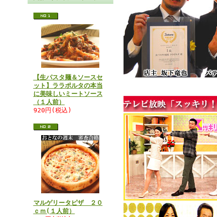
【生パスタ麺＆ソースセ
ット】ララポルタの本当
に美味しいミートソース
（１人前）
920円(税込)
マルゲリータピザ ２０
ｃｍ(１人前）