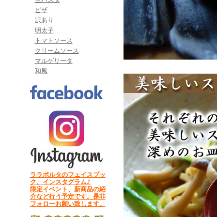
ピザ
訳あり
明太子
トマトソース
クリームソース
マルゲリータ
和風
ララポルタのフェイスブッ
ク、インスタグラム♪
限定イベント、新商品の紹
介など行う予定です。是非
フォローお願い致します。