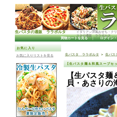
生パスタの通販 ララポルタ
イタリアン洋風おせち・クリ
スタの通販 ララポルタ
買物カートを見る
｜
ログイン・
お気に入り
生パスタ ララポルタ
>
生パス
お気に入りリストを見る
【生パスタ麺＆和風スープセ
【生パスタ麺
貝・あさりの