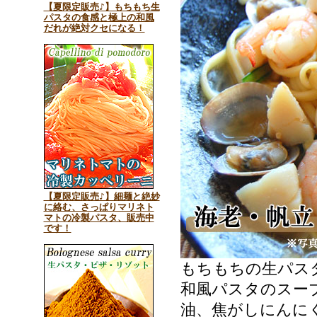
【夏限定販売♪】もちもち生
パスタの食感と極上の和風
だれが絶対クセになる！
【夏限定販売♪】細麺と絶妙
に絡む、さっぱりマリネト
マトの冷製パスタ、販売中
です！
もちもちの生パス
和風パスタのスー
油、焦がしにんに