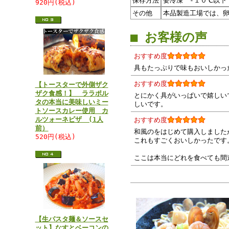
保存方法
要冷凍 -１０℃以下
920円(税込)
その他
本品製造工場では、
■ お客様の声
おすすめ度
具もたっぷりで味もおいしかっ
おすすめ度
【トースターで外側ザク
ザク食感！】 ララポル
とにかく具がいっぱいで嬉しい
タの本当に美味しいミー
しいです。
トソースカレー使用 カ
ルツォーネピザ (1人
おすすめ度
前）
和風のをはじめて購入しました
520円(税込)
これもすごくおいしかったです
ここは本当にどれを食べても間
【生パスタ麺＆ソースセ
ット】なすとベーコンの