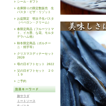
シール・ギフト
在庫限りの限定数販売 生
パスタ・ピザ・リゾット
お盆限定 明太子生パスタ
（ペペロン・クリーム）
春限定商品（フルーツトマ
ト、イカ墨、な花、モルタ
デラハム他）
秋冬限定商品（ポルチー
ニ・焼芋等）
クリスマスディナーセット
2020
母の日ギフトセット 2022
父の日ギフトセット ２０
１９
ご予約
注目キーワード
旅サラダ
ミートソース
生パスタ