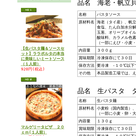
品名 海老・帆立
名称
パスタソース
原材料名
海老（タイ産）、帆
食塩、たん白加水分
玉葱、オリーブオイル
酸味料、カラメル色
（一部にえび・小麦
【生パスタ麺＆ソースセ
内容量
３００ｇ
ット】ララポルタの本当
賞味期限
冷凍保存にて３０日
に美味しいミートソース
（１人前）
保存方法
要冷凍 -１０℃以下
920円(税込)
その他
本品製造工場では、
品名 生パスタ 
名称
生パスタ麺
原材料名
小麦粉（国内製造）
（一部に小麦・卵・
内容量
１３０ｇ
マルゲリータピザ ２０
賞味期限
冷凍保存にて３０日
ｃｍ(１人前）