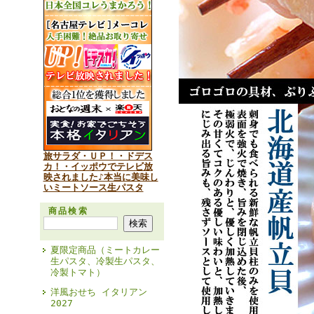
旅サラダ・ＵＰ！・ドデス
カ！・イッポウでテレビ放
映されました♪本当に美味し
いミートソース生パスタ
商品検索
夏限定商品（ミートカレー
生パスタ、冷製生パスタ、
冷製トマト）
洋風おせち イタリアン
2027