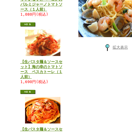
パルミジャーノトマトソ
ース（１人前）
1,080円(税込)
拡大表示
【生パスタ麺＆ソースセ
ット】海の幸のトマトソ
ース ペスカトーレ（１
人前）
1,690円(税込)
【生パスタ麺＆ソースセ