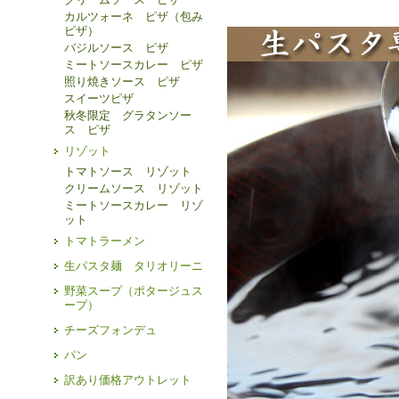
カルツォーネ ピザ（包み
ピザ）
バジルソース ピザ
ミートソースカレー ピザ
照り焼きソース ピザ
スイーツピザ
秋冬限定 グラタンソー
ス ピザ
リゾット
トマトソース リゾット
クリームソース リゾット
ミートソースカレー リゾ
ット
トマトラーメン
生パスタ麺 タリオリーニ
野菜スープ（ポタージュス
ープ）
チーズフォンデュ
パン
訳あり価格アウトレット