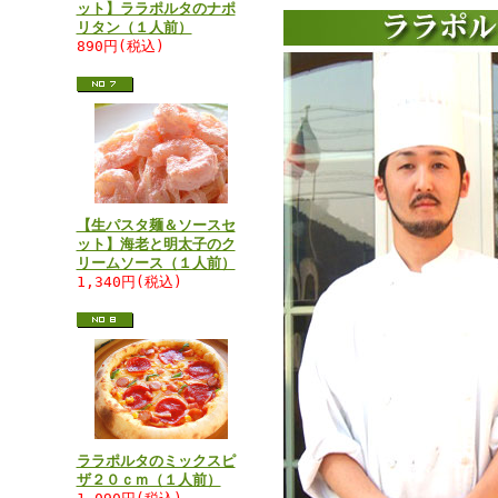
ット】ララポルタのナポ
リタン（１人前）
890円(税込)
【生パスタ麺＆ソースセ
ット】海老と明太子のク
リームソース（１人前）
1,340円(税込)
ララポルタのミックスピ
ザ２０ｃｍ（１人前）