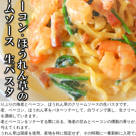
ぷりぷりの海老とベーコン、ほうれん草のクリームソースの生パスタです。
海老、ベーコン、ほうれん草をバターソテーして、白ワインで蒸し、生クリー
みを濃縮していきます。
海老とベーコンをソテーする際に出る、海老の甘みとベーコンの燻製の香りが
を与えてくれます。
ほうれん草は国産を使用。産地を特に指定せず、その時期に一番新鮮に入荷で