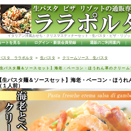
イタリアン洋風おせち・クリスマスディナーセット・生パスタ・ピザ・リゾッ
カートを見る
｜
ログイン・新規会員登録
｜
通販のご利用案内
｜
パスタ ララポルタ
>
生パスタ
>
クリームソース 生パスタ
生パスタ麺＆ソースセット】海老・ベーコン・ほうれん草のクリー
【生パスタ麺＆ソースセット】海老・ベーコン・ほうれ
（１人前）