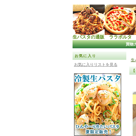
生パスタの通販 ララポルタ
買物
お気に入り
生
お気に入りリストを見る
【