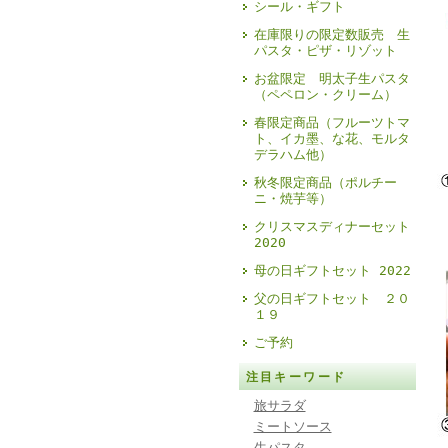
シール・ギフト
在庫限りの限定数販売 生
パスタ・ピザ・リゾット
お盆限定 明太子生パスタ
（ペペロン・クリーム）
春限定商品（フルーツトマ
ト、イカ墨、な花、モルタ
デラハム他）
秋冬限定商品（ポルチー
ニ・焼芋等）
クリスマスディナーセット
2020
母の日ギフトセット 2022
父の日ギフトセット ２０
１９
ご予約
注目キーワード
旅サラダ
ミートソース
生パスタ