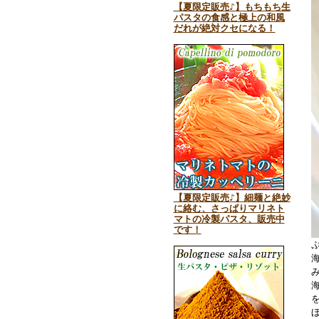
【夏限定販売♪】もちもち生
パスタの食感と極上の和風
だれが絶対クセになる！
【夏限定販売♪】細麺と絶妙
に絡む、さっぱりマリネト
マトの冷製パスタ、販売中
です！