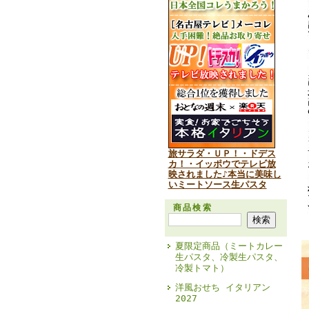
旅サラダ・ＵＰ！・ドデス
カ！・イッポウでテレビ放
映されました♪本当に美味し
いミートソース生パスタ
商品検索
夏限定商品（ミートカレー
生パスタ、冷製生パスタ、
冷製トマト）
洋風おせち イタリアン
2027