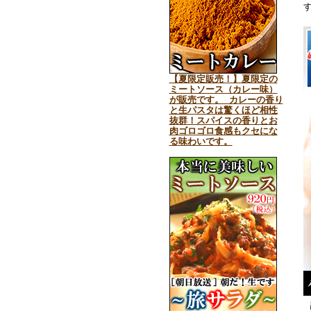
【夏限定販売！】夏限定の
ミートソース（カレー味）
が販売です。 カレーの香り
と生パスタは驚くほど相性
抜群！スパイスの香りとお
肉ゴロゴロ食感もクセにな
る味わいです。