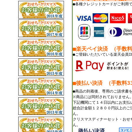
●各種クレジットカードがご利用
■楽天ペイ決済 （手数
●ご登録いただいている楽天会員I
■後払い決済 （手数料33
●商品の到着後、専用のご請求書
※商品には同封されておりません
下記機関にて１４日以内にお支払
総合計金額１２８００円以上のご
ん。
クリスマスディナーセット・おせ
ん。