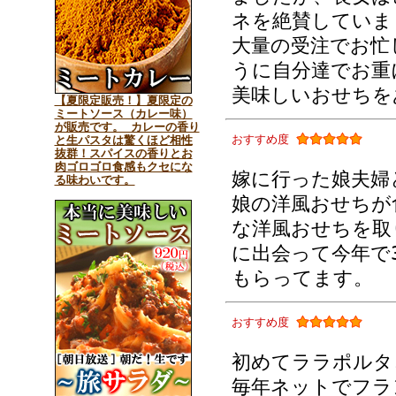
ネを絶賛していま
大量の受注でお忙
うに自分達でお重
美味しいおせちを
【夏限定販売！】夏限定の
ミートソース（カレー味）
が販売です。 カレーの香り
おすすめ度
と生パスタは驚くほど相性
抜群！スパイスの香りとお
肉ゴロゴロ食感もクセにな
嫁に行った娘夫婦
る味わいです。
娘の洋風おせちが
な洋風おせちを取
に出会って今年で
もらってます。
おすすめ度
初めてララポルタ
毎年ネットでフラ