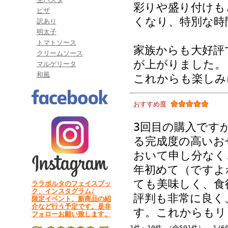
彩りや盛り付けも
ピザ
くなり、特別な時
訳あり
明太子
トマトソース
家族からも大好評
クリームソース
が上がりました。
マルゲリータ
和風
これからも楽しみ
おすすめ度
3回目の購入です
る完成度の高いお
おいて申し分なく
年初めて（ですよ
ても美味しく、食
ララポルタのフェイスブッ
ク、インスタグラム♪
評判も非常に良く
限定イベント、新商品の紹
介など行う予定です。是非
す。これからもリ
フォローお願い致します。
1件～10件 （全591件） 1/6