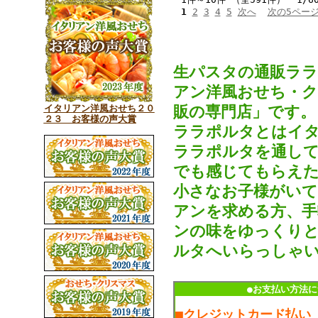
1
2
3
4
5
次へ
次の5ペー
生パスタの通販ラ
アン洋風おせち・
イタリアン洋風おせち２０
販の専門店」です。
２３ お客様の声大賞
ララポルタとはイタ
ララポルタを通して
でも感じてもらえた
小さなお子様がいて
アンを求める方、手
ンの味をゆっくりと
ルタへいらっしゃ
●お支払い方法に
■クレジットカード払い