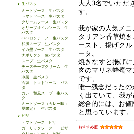
大人3名でいただ
生パスタ
す。
ミートソース 生パスタ
トマトソース 生パスタ
クリームソース 生パスタ
我が家の人気メニ
オリーブオイルソース 生
パスタ
タリアン香草焼き
ペペロンチーノ 生パスタ
ースト、揚げクル
和風スープ 生パスタ
イカ墨ソース 生パスタ
ータ。
ナポリタン 生パスタ
焼きなすと揚げに
スープ 生パスタ
チーズチーズクリーム 生
肉のマリネ蜂蜜マ
パスタ
冷製 生パスタ
です。
冷製 トマトソース パス
唯一残念だったの
タ
カレー和風スープ 生パス
く出ていて、我が
タ
総合的には、お値
ミートソース（カレー味：
夏限定） 生パスタ
と思っています。
ピザ
トマトソース ピザ
おすすめ度
ガーリックソース ピザ
クリームソース ピザ