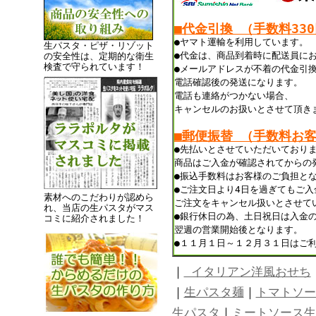
■代金引換 （手数料33
●ヤマト運輸を利用しています。
生パスタ・ピザ・リゾット
●代金は、商品到着時に配送員に
の安全性は、定期的な衛生
検査で守られています！
●メールアドレスが不着の代金引
電話確認後の発送になります。
電話も連絡がつかない場合、
キャンセルのお扱いとさせて頂き
■郵便振替 （手数料お
●先払いとさせていただいており
商品はご入金が確認されてからの
●振込手数料はお客様のご負担と
●ご注文日より4日を過ぎてもご
素材へのこだわりが認めら
ご注文をキャンセル扱いとさせて
れ、当店の生パスタがマス
●銀行休日の為、土日祝日は入金
コミに紹介されました！
翌週の営業開始後となります。
●１１月１日～１２月３１日はご
｜
イタリアン洋風おせち
｜
生パスタ麺
｜
トマトソー
生パスタ
｜
ミートソース生