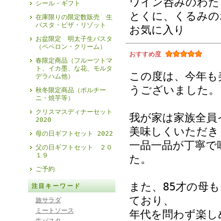
ワイン呑みのわた
シール・ギフト
とくに、くるみの
在庫限りの限定数販売 生
パスタ・ピザ・リゾット
お気に入り
お盆限定 明太子生パスタ
（ペペロン・クリーム）
おすすめ度
春限定商品（フルーツトマ
ト、イカ墨、な花、モルタ
この度は、今年も
デラハム他）
うございました。
秋冬限定商品（ポルチー
ニ・焼芋等）
クリスマスディナーセット
我が家は家族全員
2020
美味しくいただき
母の日ギフトセット 2022
一品一品が丁寧で
父の日ギフトセット ２０
１９
た。
ご予約
また、85才の母
注目キーワード
ており、
旅サラダ
ミートソース
年代を問わず楽し
生パスタ