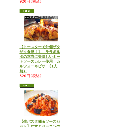
920円(税込)
【トースターで外側ザク
ザク食感！】 ララポル
タの本当に美味しいミー
トソースカレー使用 カ
ルツォーネピザ (1人
前）
520円(税込)
【生パスタ麺＆ソースセ
ット】なすとベーコンの