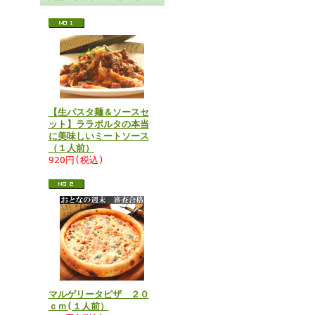
【生パスタ麺＆ソースセ
ット】ララポルタの本当
に美味しいミートソース
（１人前）
920円(税込)
マルゲリータピザ ２０
ｃｍ(１人前）