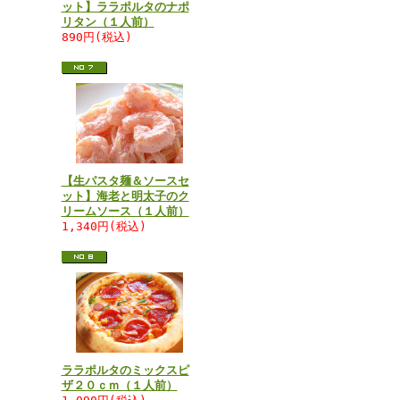
ット】ララポルタのナポ
リタン（１人前）
890円(税込)
【生パスタ麺＆ソースセ
ット】海老と明太子のク
リームソース（１人前）
1,340円(税込)
ララポルタのミックスピ
ザ２０ｃｍ（１人前）