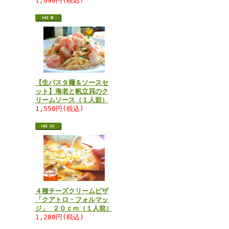
1,090円(税込)
【生パスタ麺＆ソースセ
ット】海老と帆立貝のク
リームソース（１人前）
1,550円(税込)
４種チーズクリームピザ
「クアトロ・フォルマッ
ジ」 ２０ｃｍ（１人前）
1,280円(税込)