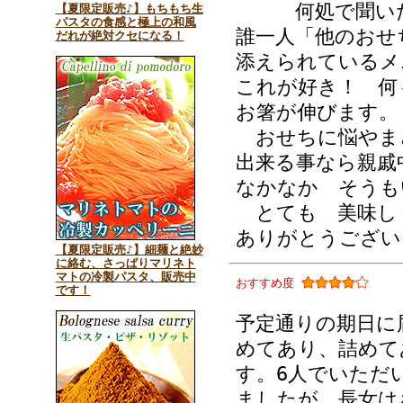
何処で聞いた(
【夏限定販売♪】もちもち生
パスタの食感と極上の和風
誰一人「他のおせ
だれが絶対クセになる！
添えられているメ
これが好き！ 何
お箸が伸びます。
おせちに悩やま
出来る事なら親戚
なかなか そうも
とても 美味し
ありがとうござい
【夏限定販売♪】細麺と絶妙
に絡む、さっぱりマリネト
マトの冷製パスタ、販売中
おすすめ度
です！
予定通りの期日に
めてあり、詰めて
す。6人でいただ
ましたが、長女は