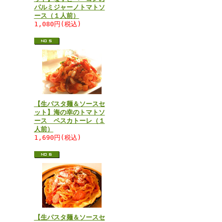
パルミジャーノトマトソ
ース（１人前）
1,080円(税込)
【生パスタ麺＆ソースセ
ット】海の幸のトマトソ
ース ペスカトーレ（１
人前）
1,690円(税込)
【生パスタ麺＆ソースセ