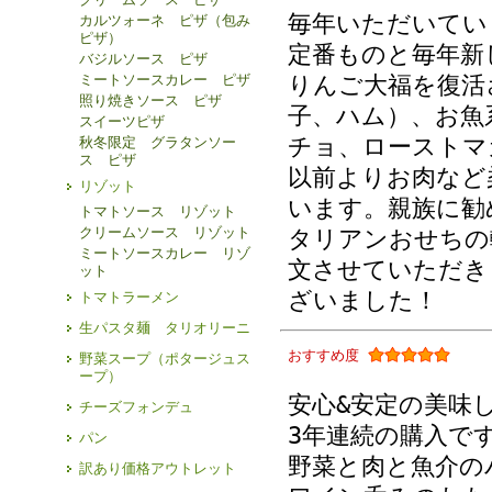
毎年いただいてい
カルツォーネ ピザ（包み
ピザ）
定番ものと毎年新
バジルソース ピザ
りんご大福を復活
ミートソースカレー ピザ
照り焼きソース ピザ
子、ハム）、お魚
スイーツピザ
チョ、ローストマ
秋冬限定 グラタンソー
ス ピザ
以前よりお肉など
リゾット
います。親族に勧
トマトソース リゾット
クリームソース リゾット
タリアンおせちの
ミートソースカレー リゾ
文させていただき
ット
ざいました！
トマトラーメン
生パスタ麺 タリオリーニ
おすすめ度
野菜スープ（ポタージュス
ープ）
安心&安定の美味
チーズフォンデュ
3年連続の購入で
パン
野菜と肉と魚介の
訳あり価格アウトレット