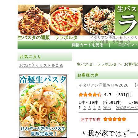
生パスタの通販 ララポルタ
イタリアン洋風おせち・クリ
スタの通販 ララポルタ
買物カートを見る
｜
ログイン・
お気に入り
生パスタ ララポルタ
> お客様
お気に入りリストを見る
お客様の声
イタリアン洋風おせち2026 【
4.7
(591件)
1件～10件 （全591件） 1/6
1
2
3
4
5
次へ
次の5ペー
おすすめ度
〃我が家ではずー