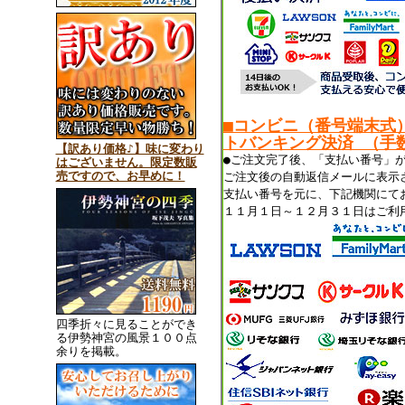
■コンビニ（番号端末式
トバンキング決済 （手数
【訳あり価格♪】味に変わり
●ご注文完了後、「支払い番号」
はございません。限定数販
売ですので、お早めに！
ご注文後の自動返信メールに表示
支払い番号を元に、下記機関にて
１１月１日～１２月３１日はご利
四季折々に見ることができ
る伊勢神宮の風景１００点
余りを掲載。