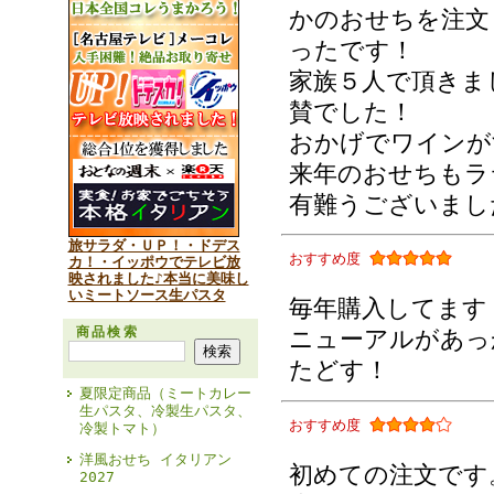
かのおせちを注文
ったです！
家族５人で頂きま
賛でした！
おかげでワインが
来年のおせちもラ
有難うございまし
旅サラダ・ＵＰ！・ドデス
おすすめ度
カ！・イッポウでテレビ放
映されました♪本当に美味し
いミートソース生パスタ
毎年購入してます
商品検索
ニューアルがあっ
たどす！
夏限定商品（ミートカレー
生パスタ、冷製生パスタ、
おすすめ度
冷製トマト）
洋風おせち イタリアン
初めての注文です
2027