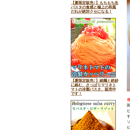
【夏限定販売♪】もちもち生
パスタの食感と極上の和風
だれが絶対クセになる！
【夏限定販売♪】細麺と絶妙
に絡む、さっぱりマリネト
マトの冷製パスタ、販売中
です！