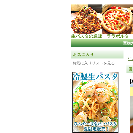
生パスタの通販 ララポルタ
買物
お気に入り
生
お気に入りリストを見る
国