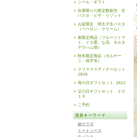
シール・ギフト
在庫限りの限定数販売 生
パスタ・ピザ・リゾット
お盆限定 明太子生パスタ
（ペペロン・クリーム）
春限定商品（フルーツトマ
ト、イカ墨、な花、モルタ
デラハム他）
秋冬限定商品（ポルチー
ニ・焼芋等）
クリスマスディナーセット
2020
母の日ギフトセット 2022
父の日ギフトセット ２０
１９
ご予約
注目キーワード
旅サラダ
ミートソース
生パスタ