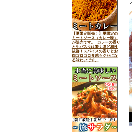
【夏限定販売！】夏限定の
ミートソース（カレー味）
が販売です。 カレーの香り
と生パスタは驚くほど相性
抜群！スパイスの香りとお
肉ゴロゴロ食感もクセにな
る味わいです。