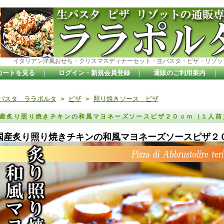
イタリアン洋風おせち・クリスマスディナーセット・生パスタ・ピザ・リゾッ
カートを見る
｜
ログイン・新規会員登録
｜
通販のご利用案内
｜
パスタ ララポルタ
>
ピザ
>
照り焼きソース ピザ
産炙り照り焼きチキンの和風マヨネーズソースピザ２０ｃｍ（１人
国産炙り照り焼きチキンの和風マヨネーズソースピザ２