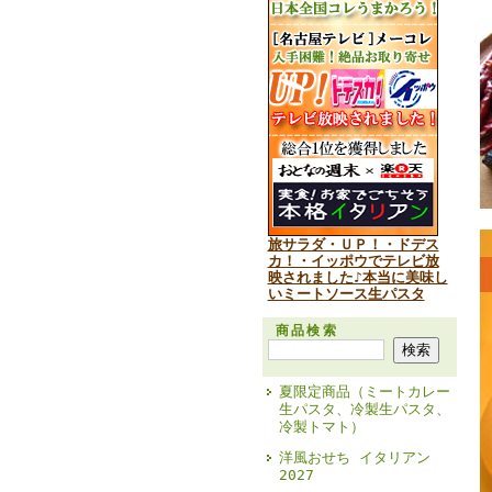
旅サラダ・ＵＰ！・ドデス
カ！・イッポウでテレビ放
映されました♪本当に美味し
いミートソース生パスタ
商品検索
夏限定商品（ミートカレー
生パスタ、冷製生パスタ、
冷製トマト）
洋風おせち イタリアン
2027