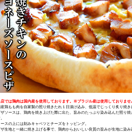
当店では鶏肉は国内産を使用しております。※ブラジル産は使用しておりませ
国産鶏もも肉を自家製の照り焼きたれ１日漬け込み、低温でじっくり炙り焼き
ピザソースは、鶏肉を焼き上げた際に出た、旨みのたっぷり染み込んだ照り焼
す。
ソースの上には刻みキャベツとチーズをトッピング。
ピザ生地と一緒に焼き上げる事で、鶏肉からおいしい良質の旨みが生地に染み