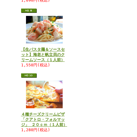
1,090円(税込)
【生パスタ麺＆ソースセ
ット】海老と帆立貝のク
リームソース（１人前）
1,550円(税込)
４種チーズクリームピザ
「クアトロ・フォルマッ
ジ」 ２０ｃｍ（１人前）
1,280円(税込)