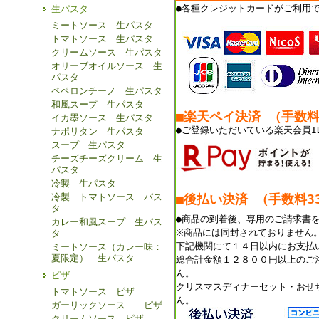
●各種クレジットカードがご利用
生パスタ
ミートソース 生パスタ
トマトソース 生パスタ
クリームソース 生パスタ
オリーブオイルソース 生
パスタ
ペペロンチーノ 生パスタ
和風スープ 生パスタ
■楽天ペイ決済 （手数
イカ墨ソース 生パスタ
●ご登録いただいている楽天会員I
ナポリタン 生パスタ
スープ 生パスタ
チーズチーズクリーム 生
パスタ
冷製 生パスタ
冷製 トマトソース パス
■後払い決済 （手数料33
タ
●商品の到着後、専用のご請求書
カレー和風スープ 生パス
※商品には同封されておりません
タ
下記機関にて１４日以内にお支払
ミートソース（カレー味：
夏限定） 生パスタ
総合計金額１２８００円以上のご
ん。
ピザ
クリスマスディナーセット・おせ
トマトソース ピザ
ん。
ガーリックソース ピザ
クリームソース ピザ