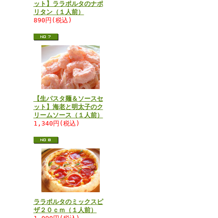
ット】ララポルタのナポ
リタン（１人前）
890円(税込)
【生パスタ麺＆ソースセ
ット】海老と明太子のク
リームソース（１人前）
1,340円(税込)
ララポルタのミックスピ
ザ２０ｃｍ（１人前）