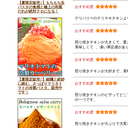
【夏限定販売♪】もちもち生
おすすめ度
パスタの食感と極上の和風
だれが絶対クセになる！
デリバリーのテリヤキチキンよ
おすすめ度
照り焼きチキンが大きくて、驚
美味しくて 、凄い満足感があ
おすすめ度
照り焼きチキンが大好きで、美
【夏限定販売♪】細麺と絶妙
おすすめ度
に絡む、さっぱりマリネト
マトの冷製パスタ、販売中
です！
照り焼きチキンのピザってどこ
の一つです。
おすすめ度
照り焼きチキンが大ぶりで大変