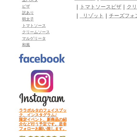
｜
トマトソースピザ
｜
クリ
ピザ
訳あり
｜
リゾット
｜
チーズフォ
明太子
トマトソース
クリームソース
マルゲリータ
和風
ララポルタのフェイスブッ
ク、インスタグラム♪
限定イベント、新商品の紹
介など行う予定です。是非
フォローお願い致します。