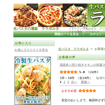
生パスタの通販 ララポルタ
イタリアン洋風おせち・クリ
スタの通販 ララポルタ
買物カートを見る
｜
ログイン・
お気に入り
生パスタ ララポルタ
> お客様
お気に入りリストを見る
お客様の声
国産炙り照り焼きチキンの和風
5.0
(24件)
1件～10件 （全24件） 1/3
1
2
3
次へ
最後へ
おすすめ度
安定のおいしさで、毎回外さず