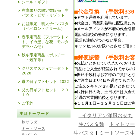
シール・ギフト
在庫限りの限定数販売 生
■代金引換 （手数料33
パスタ・ピザ・リゾット
●ヤマト運輸を利用しています。
●代金は、商品到着時に配送員に
お盆限定 明太子生パスタ
（ペペロン・クリーム）
●メールアドレスが不着の代金引
電話確認後の発送になります。
春限定商品（フルーツトマ
電話も連絡がつかない場合、
ト、イカ墨、な花、モルタ
キャンセルのお扱いとさせて頂き
デラハム他）
秋冬限定商品（ポルチー
■郵便振替 （手数料お
ニ・焼芋等）
●先払いとさせていただいており
クリスマスディナーセット
商品はご入金が確認されてからの
2020
●振込手数料はお客様のご負担と
●ご注文日より4日を過ぎてもご
母の日ギフトセット 2022
ご注文をキャンセル扱いとさせて
父の日ギフトセット ２０
●銀行休日の為、土日祝日は入金
１９
翌週の営業開始後となります。
ご予約
●１１月１日～１２月３１日はご
注目キーワード
｜
イタリアン洋風おせち
旅サラダ
｜
生パスタ麺
｜
トマトソー
ミートソース
生パスタ
｜
ミートソース生
生パスタ