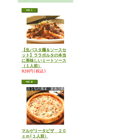
【生パスタ麺＆ソースセ
ット】ララポルタの本当
に美味しいミートソース
（１人前）
920円(税込)
マルゲリータピザ ２０
ｃｍ(１人前）