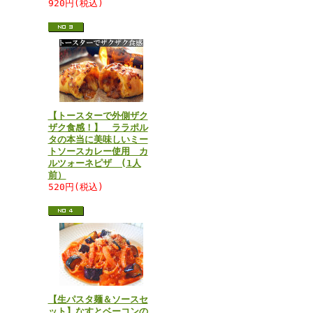
920円(税込)
【トースターで外側ザク
ザク食感！】 ララポル
タの本当に美味しいミー
トソースカレー使用 カ
ルツォーネピザ (1人
前）
520円(税込)
【生パスタ麺＆ソースセ
ット】なすとベーコンの