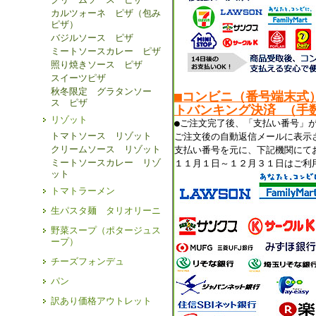
カルツォーネ ピザ（包み
ピザ）
バジルソース ピザ
ミートソースカレー ピザ
照り焼きソース ピザ
スイーツピザ
秋冬限定 グラタンソー
■コンビニ（番号端末式
ス ピザ
トバンキング決済 （手数
リゾット
●ご注文完了後、「支払い番号」
トマトソース リゾット
ご注文後の自動返信メールに表示
クリームソース リゾット
支払い番号を元に、下記機関にて
ミートソースカレー リゾ
１１月１日～１２月３１日はご利
ット
トマトラーメン
生パスタ麺 タリオリーニ
野菜スープ（ポタージュス
ープ）
チーズフォンデュ
パン
訳あり価格アウトレット