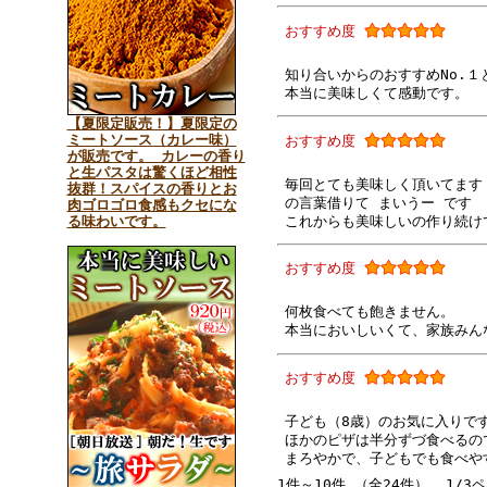
おすすめ度
知り合いからのおすすめNo.
本当に美味しくて感動です。
【夏限定販売！】夏限定の
ミートソース（カレー味）
おすすめ度
が販売です。 カレーの香り
と生パスタは驚くほど相性
毎回とても美味しく頂いてます
抜群！スパイスの香りとお
の言葉借りて まいうー です
肉ゴロゴロ食感もクセにな
これからも美味しいの作り続けて
る味わいです。
おすすめ度
何枚食べても飽きません。
本当においしいくて、家族みん
おすすめ度
子ども（8歳）のお気に入りで
ほかのピザは半分ずづ食べるの
まろやかで、子どもでも食べや
1件～10件 （全24件） 1/3