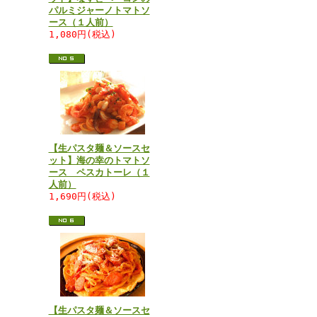
パルミジャーノトマトソ
ース（１人前）
1,080円(税込)
【生パスタ麺＆ソースセ
ット】海の幸のトマトソ
ース ペスカトーレ（１
人前）
1,690円(税込)
【生パスタ麺＆ソースセ