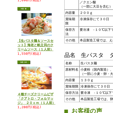
1,090円(税込)
／クエン酸
（一部に大豆を含む）
内容量
２００ｇ
賞味期
冷凍保存にて３０日
限
保存方
要冷凍 -１０℃以下
法
その他
本品製造工場では、え
【生パスタ麺＆ソースセ
ット】海老と帆立貝のク
リームソース（１人前）
1,550円(税込)
品名 生パスタ 
名称
生パスタ麺
原材料名
小麦粉（国内製造）
（一部に小麦・卵・
内容量
１３０ｇ
賞味期限
冷凍保存にて３０日
保存方法
要冷凍 -１０℃以下
４種チーズクリームピザ
「クアトロ・フォルマッ
その他
本品製造工場では、
ジ」 ２０ｃｍ（１人前）
1,280円(税込)
■ お客様の声