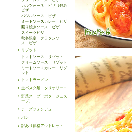
カルツォーネ ピザ（包み
ピザ）
バジルソース ピザ
ミートソースカレー ピザ
照り焼きソース ピザ
スイーツピザ
秋冬限定 グラタンソー
ス ピザ
リゾット
トマトソース リゾット
クリームソース リゾット
ミートソースカレー リゾ
ット
トマトラーメン
生パスタ麺 タリオリーニ
野菜スープ（ポタージュス
ープ）
チーズフォンデュ
パン
訳あり価格アウトレット