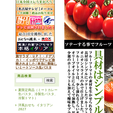
旅サラダ・ＵＰ！・ドデス
カ！・イッポウでテレビ放
映されました♪本当に美味し
いミートソース生パスタ
商品検索
夏限定商品（ミートカレー
生パスタ、冷製生パスタ、
冷製トマト）
洋風おせち イタリアン
2027