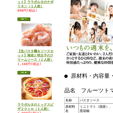
ット】ララポルタのナポ
リタン（１人前）
890円(税込)
【生パスタ麺＆ソースセ
ット】海老と明太子のク
リームソース（１人前）
1,340円(税込)
● 原材料・内容量
品名 フルーツト
名称
パスタソース
ララポルタのミックスピ
原材料
ミニトマト（国産）、
ザ２０ｃｍ（１人前）
名
黒胡椒