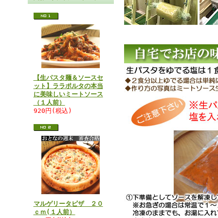
【生パスタ麺＆ソースセ
ット】ララポルタの本当
に美味しいミートソース
（１人前）
920円(税込)
マルゲリータピザ ２０
ｃｍ(１人前）