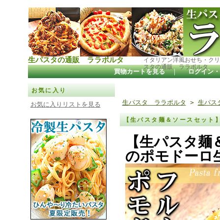
生パスタの通販 ララポルタ
イタリアン洋風おせち・クリ
スタの通販 ララポルタ
買物カートを見る
｜
ログイン・
お気に入り
生パスタ ララポルタ
>
生パス
お気に入りリストを見る
【生パスタ麺＆ソースセット
【生パスタ麺
のポモドーロ