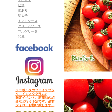
ピザ
訳あり
明太子
トマトソース
クリームソース
マルゲリータ
和風
ララポルタのフェイスブッ
ク、インスタグラム♪
限定イベント、新商品の紹
介など行う予定です。是非
フォローお願い致します。