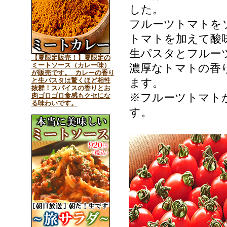
した。
フルーツトマトを
トマトを加えて酸
生パスタとフルー
【夏限定販売！】夏限定の
ミートソース（カレー味）
濃厚なトマトの香
が販売です。 カレーの香り
と生パスタは驚くほど相性
ます。
抜群！スパイスの香りとお
※フルーツトマト
肉ゴロゴロ食感もクセにな
る味わいです。
す。