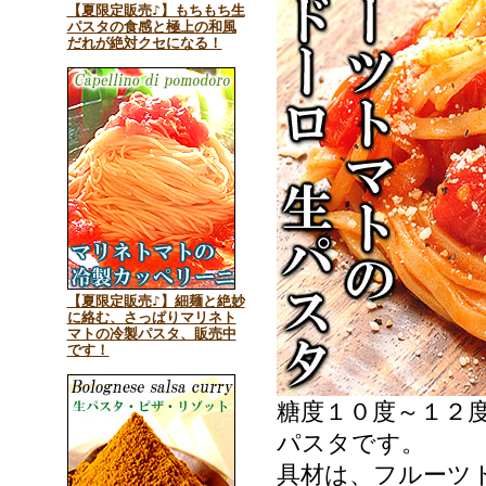
【夏限定販売♪】もちもち生
パスタの食感と極上の和風
だれが絶対クセになる！
【夏限定販売♪】細麺と絶妙
に絡む、さっぱりマリネト
マトの冷製パスタ、販売中
です！
糖度１０度～１２
パスタです。
具材は、フルーツ