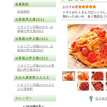
会員規約
おすすめ度
会員規約
トマトがたくさんでびっくりし
加わったせいか、全く抵抗なく
お客様声大賞2021
イタリアン洋風おせち お
客様の声大賞2021
お客様の声大賞2022
イタリアン洋風おせち お
客様の声大賞2022
お客様の声大賞2023
イタリアン洋風おせちお客
様の声大賞2023
おせち原材料２０２６
イタリアン洋風おせち２０
２６原材料
カレンダー
拡大表
＜
2026年8月
＞