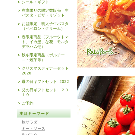
シール・ギフト
在庫限りの限定数販売 生
パスタ・ピザ・リゾット
お盆限定 明太子生パスタ
（ペペロン・クリーム）
春限定商品（フルーツトマ
ト、イカ墨、な花、モルタ
デラハム他）
秋冬限定商品（ポルチー
ニ・焼芋等）
クリスマスディナーセット
2020
母の日ギフトセット 2022
父の日ギフトセット ２０
１９
ご予約
注目キーワード
旅サラダ
ミートソース
生パスタ