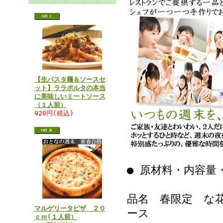
【生パスタ麺＆ソースセ
ット】ララポルタの本当
に美味しいミートソース
（１人前）
920円(税込)
● 原材料・内容量
品名 春限定 な
マルゲリータピザ ２０
ース
ｃｍ(１人前）