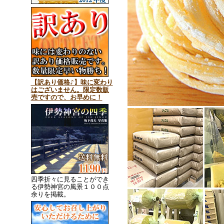
【訳あり価格♪】味に変わり
はございません。限定数販
売ですので、お早めに！
四季折々に見ることができ
る伊勢神宮の風景１００点
余りを掲載。