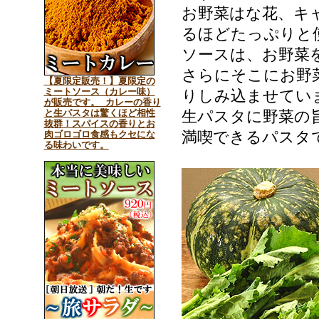
お野菜はな花、キ
るほどたっぷりと
ソースは、お野菜
さらにそこにお野
【夏限定販売！】夏限定の
ミートソース（カレー味）
りしみ込ませてい
が販売です。 カレーの香り
と生パスタは驚くほど相性
生パスタに野菜の
抜群！スパイスの香りとお
満喫できるパスタ
肉ゴロゴロ食感もクセにな
る味わいです。