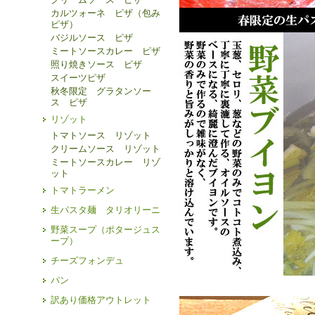
カルツォーネ ピザ（包み
ピザ）
バジルソース ピザ
ミートソースカレー ピザ
照り焼きソース ピザ
スイーツピザ
秋冬限定 グラタンソー
ス ピザ
リゾット
トマトソース リゾット
クリームソース リゾット
ミートソースカレー リゾ
ット
トマトラーメン
生パスタ麺 タリオリーニ
野菜スープ（ポタージュス
ープ）
チーズフォンデュ
パン
訳あり価格アウトレット