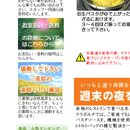
わからない事があれば、ど
んな事でもお問い合わせ下
さい。スタッフ一同誠心誠
意対応いたします。
お支払い・送料の疑問はこ
ちらから。
三重県は自然風景もこんな
にきれいなんです。
ちょっ
と覗いてみてください。
そ
の素晴らしさに感動すると
思います。
単品 人気ランキング