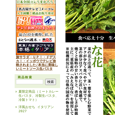
旅サラダ・ＵＰ！・ドデス
カ！・イッポウでテレビ放
映されました♪本当に美味し
いミートソース生パスタ
商品検索
夏限定商品（ミートカレー
生パスタ、冷製生パスタ、
冷製トマト）
洋風おせち イタリアン
2027