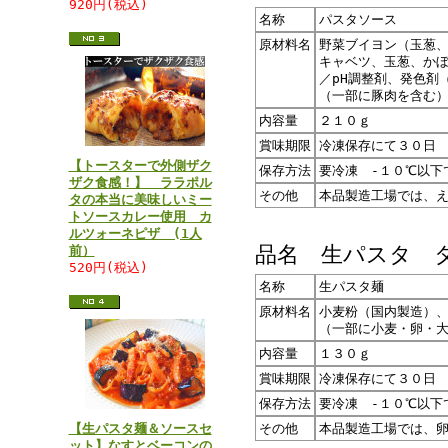
920円(税込)
名称
パスタソース
原材料名
野菜ブイヨン（玉葱
キャベツ、玉葱、か
／pH調整剤、発色剤
（一部に豚肉を含む
内容量
２１０ｇ
賞味期限
冷凍保存にて３０日
【トースターで外側ザク
保存方法
要冷凍 -１０℃以下
ザク食感！】 ララポル
その他
本品製造工場では、
タの本当に美味しいミー
トソースカレー使用 カ
ルツォーネピザ (1人
品名 生パスタ 
前）
520円(税込)
名称
生パスタ麺
原材料名
小麦粉（国内製造）
（一部に小麦・卵・
内容量
１３０ｇ
賞味期限
冷凍保存にて３０日
保存方法
要冷凍 -１０℃以下
【生パスタ麺＆ソースセ
その他
本品製造工場では、
ット】なすとベーコンの