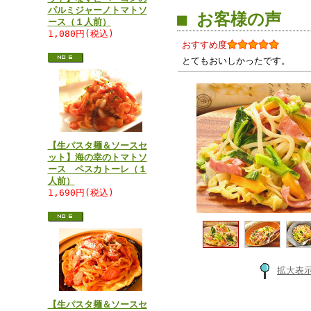
パルミジャーノトマトソ
■ お客様の声
ース（１人前）
1,080円(税込)
おすすめ度
とてもおいしかったです。
【生パスタ麺＆ソースセ
ット】海の幸のトマトソ
ース ペスカトーレ（１
人前）
1,690円(税込)
拡大表
【生パスタ麺＆ソースセ