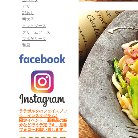
ピザ
訳あり
明太子
トマトソース
クリームソース
マルゲリータ
和風
ララポルタのフェイスブッ
ク、インスタグラム♪
限定イベント、新商品の紹
介など行う予定です。是非
フォローお願い致します。