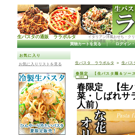
生パスタの通販 ララポルタ
イタリアン洋風おせち・クリ
スタの通販 ララポルタ
買物カートを見る
｜
ログイン・
お気に入り
生パスタ ララポルタ
>
生パス
お気に入りリストを見る
春限定 【生パスタ麺＆ソー
春限定 【生
菜・しばれサ
人前）