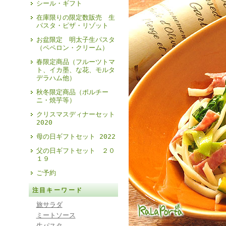
シール・ギフト
在庫限りの限定数販売 生
パスタ・ピザ・リゾット
お盆限定 明太子生パスタ
（ペペロン・クリーム）
春限定商品（フルーツトマ
ト、イカ墨、な花、モルタ
デラハム他）
秋冬限定商品（ポルチー
ニ・焼芋等）
クリスマスディナーセット
2020
母の日ギフトセット 2022
父の日ギフトセット ２０
１９
ご予約
注目キーワード
旅サラダ
ミートソース
生パスタ