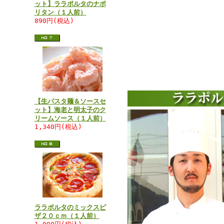
ット】ララポルタのナポ
リタン（１人前）
890円(税込)
【生パスタ麺＆ソースセ
ット】海老と明太子のク
リームソース（１人前）
1,340円(税込)
ララポルタのミックスピ
ザ２０ｃｍ（１人前）