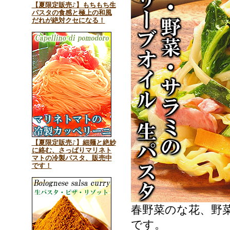
【夏限定販売♪】もちもち生
パスタの食感と極上の和風
だれが絶対クセになる！
【夏限定販売♪】細麺と絶妙
に絡む、さっぱりマリネト
マトの冷製パスタ、販売中
です！
春野菜のな花、野
です。