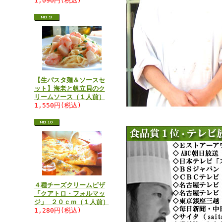
1,090円(税込)
【生パスタ麺＆ソースセ
ット】海老と帆立貝のク
リームソース（１人前）
1,550円(税込)
４種チーズクリームピザ
「クアトロ・フォルマッ
ジ」 ２０ｃｍ（１人前）
1,280円(税込)