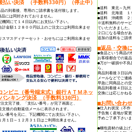
後払い決済 （手数料330
円）（停止中）
●送料 東北～九州
商品の到着後、専用のご請求書を送付致します。
●送料 北海道 １
商品には同封されておりません。
●送料 沖縄県 ２
記機関にて１４日以内にお支払い下さい。
※送料無料のサービ
合計金額１２８００円以上のご注文には利用出来ませ
ていただきました。
。
２口になる場合があ
追加の送料をご請求
リスマスディナーセット・おせちにはご利用出来ませ
。
■返品・交換
●食品という商品の
お客様都合での返品
●万が一破損や不良
ら、
商品到着後３日以内
メールなどでご連絡
早急に同商品との交
商品到着後４日以上
コンビニ（番号端末式）銀行ＡＴＭネッ
交換には応じかねる
バンキング決済 （手数料330円）
■お問い合わ
ご注文完了後、「支払い番号」が完了画面と、
●仕入れ状況（不作
注文後の自動返信メールに表示されます。
予告無く産地が変更
払い番号を元に、下記機関にてお支払い下さい。
予めご了承下さいま
１月１日～１２月３１日はご利用出来ません。
●梱包資材の値上げ