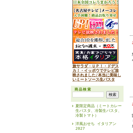
旅サラダ・ＵＰ！・ドデス
カ！・イッポウでテレビ放
映されました♪本当に美味し
いミートソース生パスタ
商品検索
夏限定商品（ミートカレー
生パスタ、冷製生パスタ、
冷製トマト）
洋風おせち イタリアン
2027