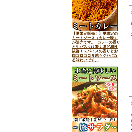
【夏限定販売！】夏限定の
ミートソース（カレー味）
が販売です。 カレーの香り
と生パスタは驚くほど相性
抜群！スパイスの香りとお
肉ゴロゴロ食感もクセにな
る味わいです。