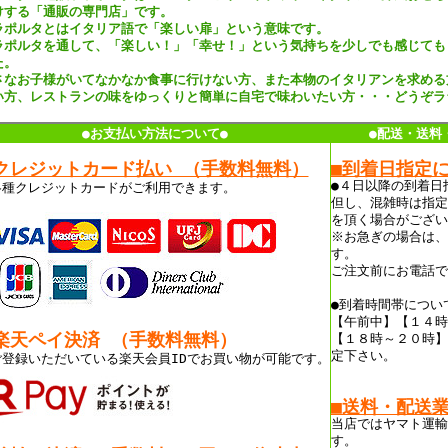
けする「通販の専門店」です。
ラポルタとはイタリア語で「楽しい扉」という意味です。
ラポルタを通して、「楽しい！」「幸せ！」という気持ちを少しでも感じても
た。
さなお子様がいてなかなか食事に行けない方、また本物のイタリアンを求める
い方、レストランの味をゆっくりと簡単に自宅で味わいたい方・・・どうぞラ
●お支払い方法について●
●配送・送料
クレジットカード払い （手数料無料）
■到着日指定
●４日以降の到着日
各種クレジットカードがご利用できます。
但し、混雑時は指定
を頂く場合がござい
※お急ぎの場合は、
す。
ご注文前にお電話で
●到着時間帯につい
【午前中】【１４時
楽天ペイ決済 （手数料無料）
【１８時～２０時】
定下さい。
ご登録いただいている楽天会員IDでお買い物が可能です。
■送料・配送
当店ではヤマト運輸
す。