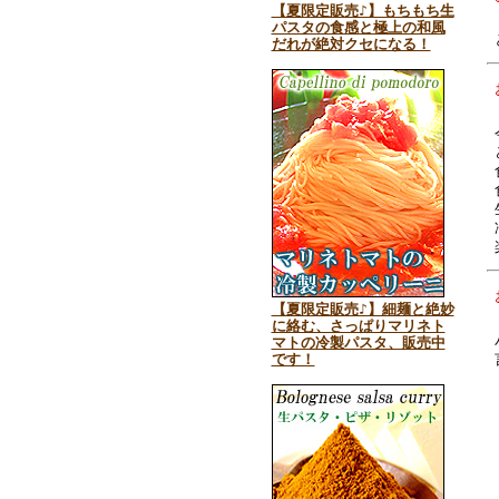
【夏限定販売♪】もちもち生
パスタの食感と極上の和風
だれが絶対クセになる！
【夏限定販売♪】細麺と絶妙
に絡む、さっぱりマリネト
マトの冷製パスタ、販売中
です！