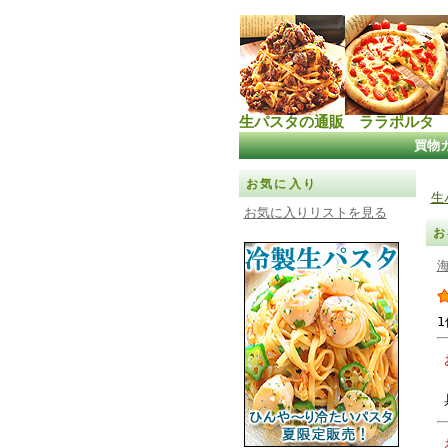
生パスタの通販 ララポルタ
買物
お気に入り
生
お気に入りリストを見る
お
1