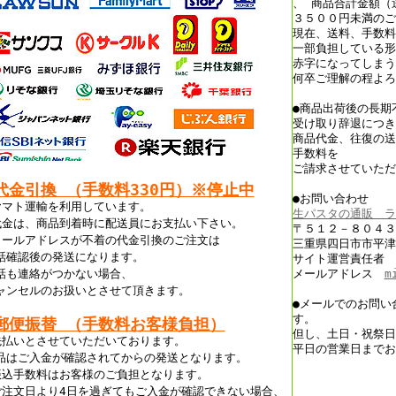
、 商品合計金額（
３５００円未満のご
現在、送料、手数料
一部負担している形
赤字になってしまう
何卒ご理解の程よろ
●商品出荷後の長期
受け取り辞退につき
商品代金、往復の送
手数料を
ご請求させていただ
代金引換 （手数料330円）※停止中
●お問い合わせ
ヤマト運輸を利用しています。
生パスタの通販 ラ
代金は、商品到着時に配送員にお支払い下さい。
〒５１２－８０４３
メールアドレスが不着の代金引換のご注文は
三重県四日市市平津
話確認後の発送になります。
サイト運営責任者 
話も連絡がつかない場合、
メールアドレス
m
ャンセルのお扱いとさせて頂きます。
●メールでのお問い
す。
郵便振替 （手数料お客様負担）
但し、土日・祝祭日
先払いとさせていただいております。
平日の営業日までお
品はご入金が確認されてからの発送となります。
振込手数料はお客様のご負担となります。
ご注文日より4日を過ぎてもご入金が確認できない場合、