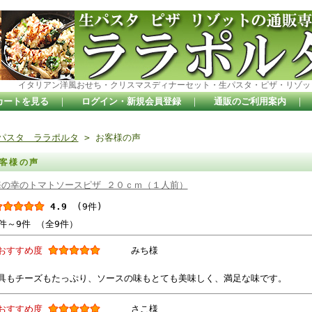
イタリアン洋風おせち・クリスマスディナーセット・生パスタ・ピザ・リゾッ
カートを見る
｜
ログイン・新規会員登録
｜
通販のご利用案内
｜
パスタ ララポルタ
> お客様の声
客様の声
海の幸のトマトソースピザ ２０ｃｍ（１人前）
4.9
(9件)
件～9件 （全9件）
おすすめ度
みち様
具もチーズもたっぷり、ソースの味もとても美味しく、満足な味です。
おすすめ度
さこ様