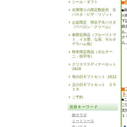
■
シール・ギフト
在庫限りの限定数販売 生
●
パスタ・ピザ・リゾット
※
下
お盆限定 明太子生パスタ
総
（ペペロン・クリーム）
ん
春限定商品（フルーツトマ
ク
ト、イカ墨、な花、モルタ
ん
デラハム他）
秋冬限定商品（ポルチー
ニ・焼芋等）
クリスマスディナーセット
2020
母の日ギフトセット 2022
父の日ギフトセット ２０
■
１９
ト
ご予約
●
ご
注目キーワード
支
旅サラダ
１
ミートソース
生パスタ