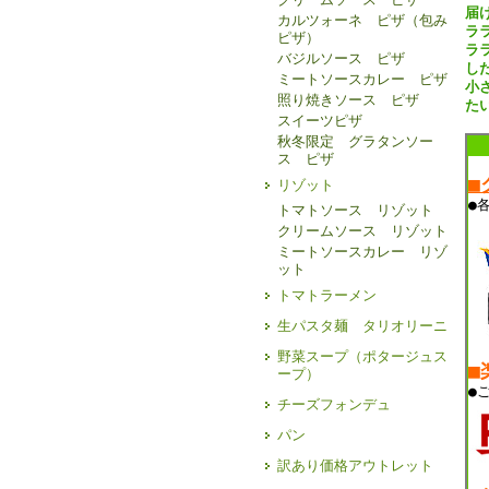
届
カルツォーネ ピザ（包み
ラ
ピザ）
ラ
バジルソース ピザ
し
ミートソースカレー ピザ
小
照り焼きソース ピザ
た
スイーツピザ
秋冬限定 グラタンソー
ス ピザ
■
リゾット
●
トマトソース リゾット
クリームソース リゾット
ミートソースカレー リゾ
ット
トマトラーメン
生パスタ麺 タリオリーニ
野菜スープ（ポタージュス
■
ープ）
●
チーズフォンデュ
パン
訳あり価格アウトレット