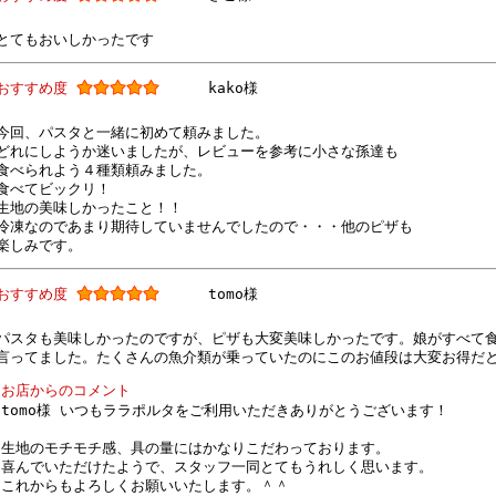
とてもおいしかったです
おすすめ度
kako様
今回、パスタと一緒に初めて頼みました。
どれにしようか迷いましたが、レビューを参考に小さな孫達も
食べられよう４種類頼みました。
食べてビックリ！
生地の美味しかったこと！！
冷凍なのであまり期待していませんでしたので・・・他のピザも
楽しみです。
おすすめ度
tomo様
パスタも美味しかったのですが、ピザも大変美味しかったです。娘がすべて
言ってました。たくさんの魚介類が乗っていたのにこのお値段は大変お得だ
お店からのコメント
tomo様 いつもララポルタをご利用いただきありがとうございます！
生地のモチモチ感、具の量にはかなりこだわっております。
喜んでいただけたようで、スタッフ一同とてもうれしく思います。
これからもよろしくお願いいたします。＾＾