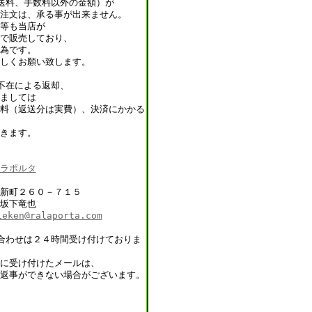
送料、手数料以外の金額）が
注文は、承る事が出来ません。
等も当店が
で販売しており、
為です。
しくお願い致します。
不在による返却、
ましては
料（返送分は実費）、決済にかかる
きます。
ラポルタ
新町２６０－７１５
坂下竜也
ieken@ralaporta.com
合わせは２４時間受け付けておりま
に受け付けたメールは、
返事ができない場合がございます。