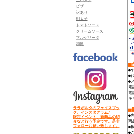
ピザ
訳あり
明太子
トマトソース
クリームソース
マルゲリータ
和風
■
●
●
●
電
電
キ
ララポルタのフェイスブッ
■
ク、インスタグラム♪
●
限定イベント、新商品の紹
商
介など行う予定です。是非
フォローお願い致します。
●
●