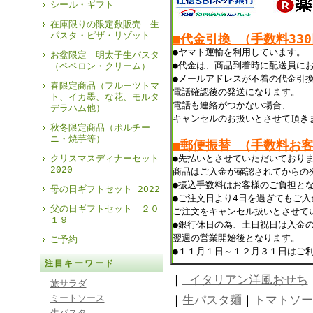
シール・ギフト
在庫限りの限定数販売 生
パスタ・ピザ・リゾット
■代金引換 （手数料33
●ヤマト運輸を利用しています。
お盆限定 明太子生パスタ
●代金は、商品到着時に配送員に
（ペペロン・クリーム）
●メールアドレスが不着の代金引
春限定商品（フルーツトマ
電話確認後の発送になります。
ト、イカ墨、な花、モルタ
電話も連絡がつかない場合、
デラハム他）
キャンセルのお扱いとさせて頂き
秋冬限定商品（ポルチー
ニ・焼芋等）
■郵便振替 （手数料お
クリスマスディナーセット
●先払いとさせていただいており
2020
商品はご入金が確認されてからの
●振込手数料はお客様のご負担と
母の日ギフトセット 2022
●ご注文日より4日を過ぎてもご
父の日ギフトセット ２０
ご注文をキャンセル扱いとさせて
１９
●銀行休日の為、土日祝日は入金
翌週の営業開始後となります。
ご予約
●１１月１日～１２月３１日はご
注目キーワード
｜
イタリアン洋風おせち
旅サラダ
ミートソース
｜
生パスタ麺
｜
トマトソー
生パスタ