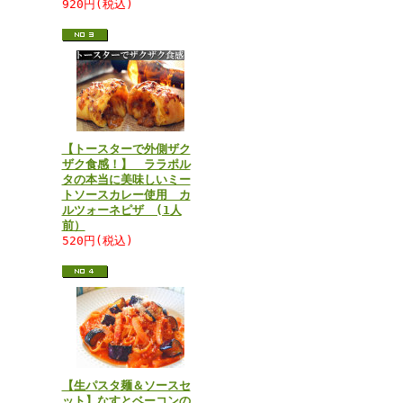
920円(税込)
【トースターで外側ザク
ザク食感！】 ララポル
タの本当に美味しいミー
トソースカレー使用 カ
ルツォーネピザ (1人
前）
520円(税込)
【生パスタ麺＆ソースセ
ット】なすとベーコンの