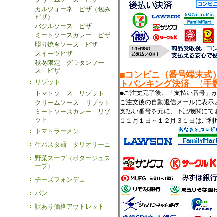
カルツォーネ ピザ（包み
ピザ）
バジルソース ピザ
ミートソースカレー ピザ
照り焼きソース ピザ
スイーツピザ
秋冬限定 グラタンソー
ス ピザ
■コンビニ（番号端末式
リゾット
トバンキング決済 （手数
●ご注文完了後、「支払い番号」
トマトソース リゾット
ご注文後の自動返信メールに表示
クリームソース リゾット
支払い番号を元に、下記機関にて
ミートソースカレー リゾ
ット
１１月１日～１２月３１日はご利
トマトラーメン
生パスタ麺 タリオリーニ
野菜スープ（ポタージュス
ープ）
チーズフォンデュ
パン
訳あり価格アウトレット