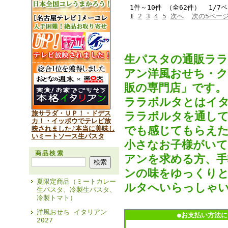
1件～10件 （全62件） 1/7
1
2
3
4
5
次へ
次の5ペー
生パスタの通販ラ
アン洋風おせち・
販の専門店」です。
ララポルタとはイタ
旅サラダ・ＵＰ！・ドデス
ララポルタを通して
カ！・イッポウでテレビ放
でも感じてもらえた
映されました♪本当に美味し
いミートソース生パスタ
小さなお子様がいて
商品検索
アンを求める方、手
ンの味をゆっくりと
夏限定商品（ミートカレー
ルタへいらっしゃ
生パスタ、冷製生パスタ、
冷製トマト）
洋風おせち イタリアン
●お支払い方法に
2027