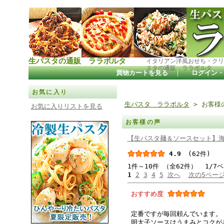
生パスタの通販 ララポルタ
イタリアン洋風おせち・クリ
スタの通販 ララポルタ
買物カートを見る
｜
ログイン・
お気に入り
生パスタ ララポルタ
> お客様
お気に入りリストを見る
お客様の声
【生パスタ麺＆ソースセット】
4.9
(62件)
1件～10件 （全62件） 1/7
1
2
3
4
5
次へ
次の5ペー
おすすめ度
定番ですが毎回頼んでいます。
明太子ソースはうまみとコクが