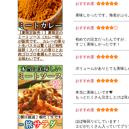
おすすめ度
美味しかったです。海老がぷり
おすすめ度
【夏限定販売！】夏限定の
ミートソース（カレー味）
初めての注文だったんですが、
が販売です。 カレーの香り
すごく美味しかったです！
と生パスタは驚くほど相性
抜群！スパイスの香りとお
肉ゴロゴロ食感もクセにな
おすすめ度
る味わいです。
ボリュームがありとても美味し
おすすめ度
本当に美味しいです💖
もっとたくさん注文しとけば良
おすすめ度
ほぼ毎回リピしています！
エビがたくさん入っていてプリ