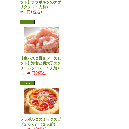
ット】ララポルタのナポ
リタン（１人前）
890円(税込)
【生パスタ麺＆ソースセ
ット】海老と明太子のク
リームソース（１人前）
1,340円(税込)
ララポルタのミックスピ
ザ２０ｃｍ（１人前）