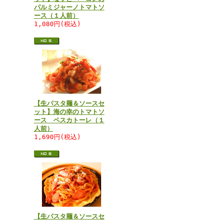
パルミジャーノトマトソ
ース（１人前）
1,080円(税込)
【生パスタ麺＆ソースセ
ット】海の幸のトマトソ
ース ペスカトーレ（１
人前）
1,690円(税込)
【生パスタ麺＆ソースセ