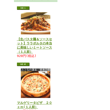
【生パスタ麺＆ソースセ
ット】ララポルタの本当
に美味しいミートソース
（１人前）
920円(税込)
マルゲリータピザ ２０
ｃｍ(１人前）