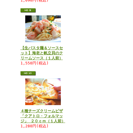
1,090円(税込)
【生パスタ麺＆ソースセ
ット】海老と帆立貝のク
リームソース（１人前）
1,550円(税込)
４種チーズクリームピザ
「クアトロ・フォルマッ
ジ」 ２０ｃｍ（１人前）
1,280円(税込)