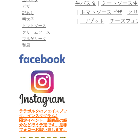
生パスタ
｜
ミートソース生
ピザ
｜
トマトソースピザ
｜
クリ
訳あり
明太子
｜
リゾット
｜
チーズフォ
トマトソース
クリームソース
マルゲリータ
和風
ララポルタのフェイスブッ
ク、インスタグラム♪
限定イベント、新商品の紹
介など行う予定です。是非
フォローお願い致します。