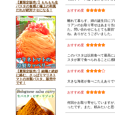
【夏限定販売♪】もちもち生
パスタの食感と極上の和風
だれが絶対クセになる！
おすすめ度
離れて暮らす、姉の誕生日にプ
リアンのお取り寄せはあまり当
た。問い合わせにもとても親切
ね。ありがとうございました。
おすすめ度
このパスタは以前食べて最高に
スタが家で食べられることに感
おすすめ度
【夏限定販売♪】細麺と絶妙
に絡む、さっぱりマリネト
マトの冷製パスタ、販売中
大きな海老が食べごたえありで
です！
おすすめ度
何回かお取り寄せしていますが
ったです。また、頼みたいと思