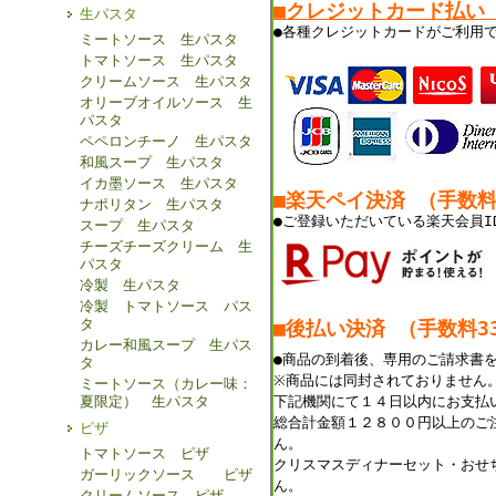
■クレジットカード払い
生パスタ
●各種クレジットカードがご利用
ミートソース 生パスタ
トマトソース 生パスタ
クリームソース 生パスタ
オリーブオイルソース 生
パスタ
ペペロンチーノ 生パスタ
和風スープ 生パスタ
イカ墨ソース 生パスタ
■楽天ペイ決済 （手数
ナポリタン 生パスタ
●ご登録いただいている楽天会員I
スープ 生パスタ
チーズチーズクリーム 生
パスタ
冷製 生パスタ
冷製 トマトソース パス
タ
■後払い決済 （手数料33
カレー和風スープ 生パス
●商品の到着後、専用のご請求書
タ
※商品には同封されておりません
ミートソース（カレー味：
夏限定） 生パスタ
下記機関にて１４日以内にお支払
総合計金額１２８００円以上のご
ピザ
ん。
トマトソース ピザ
クリスマスディナーセット・おせ
ガーリックソース ピザ
ん。
クリームソース ピザ